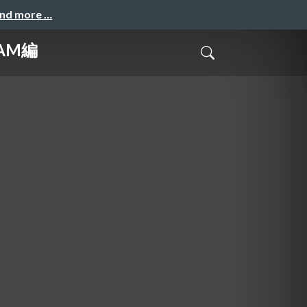
and more …
AM編