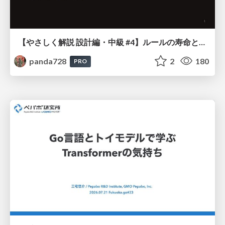
【やさしく解説 設計編・中級 #4】ルールの寿命と、システムの年輪
panda728
2
180
PRO