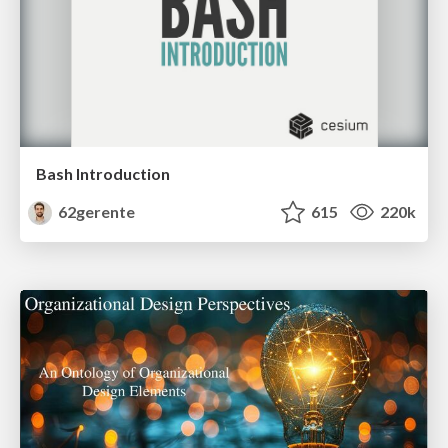
Bash Introduction
62gerente
615
220k