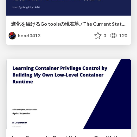
進化を続けるGo toolsの現在地 / The Current State of Ever-Evolving Go Tools
hond0413
0
120