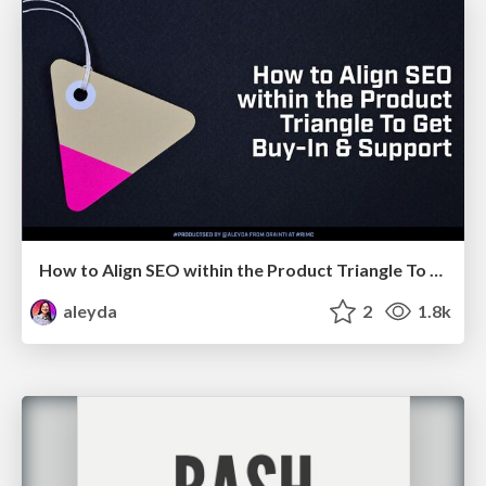
How to Align SEO within the Product Triangle To Get Buy-In & Support - #RIMC
aleyda
2
1.8k