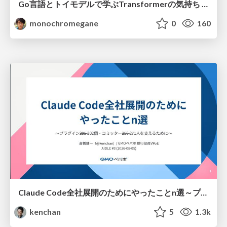
Go言語とトイモデルで学ぶTransformerの気持ち / fukuokago23-transformer
monochromegane
0
160
Claude Code全社展開のためにやったことn選～プラグイン302個・コミッター271人を支えるために～
kenchan
5
1.3k