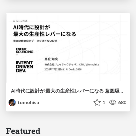
AI時代に設計が 最大の生産性レバーになる 意図駆動開発とデータを消さない設計｜Don't Delete Your Data or Your Intent — Design as the Deepest Lever in the AI Era
tomohisa
1
680
Featured