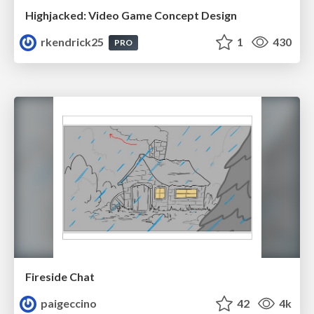
Highjacked: Video Game Concept Design
rkendrick25
1
430
PRO
Fireside Chat
paigeccino
42
4k