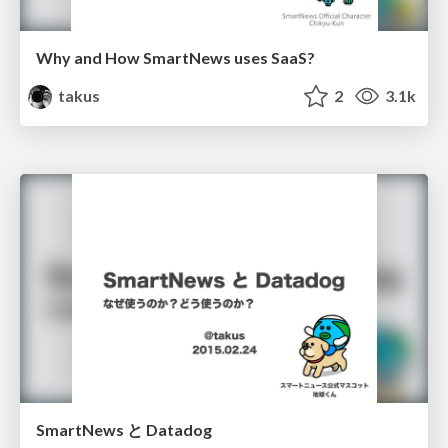
Why and How SmartNews uses SaaS?
takus
2
3.1k
SmartNews と Datadog