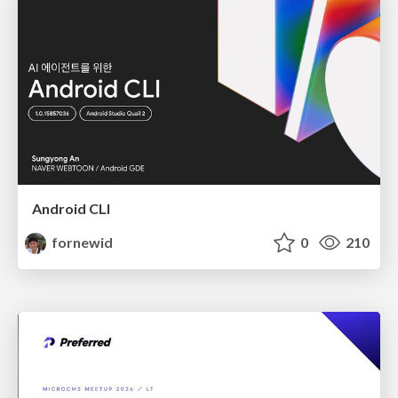
Android CLI
fornewid
0
210