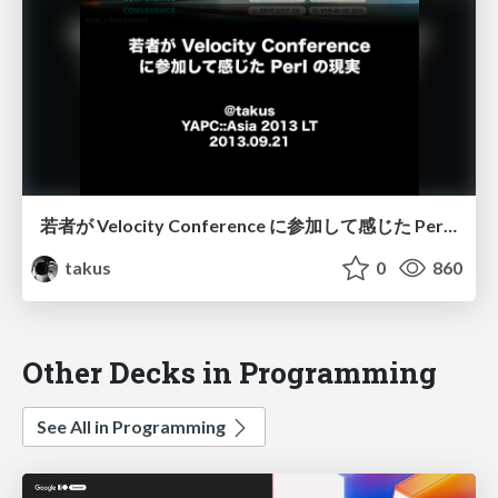
若者が Velocity Conference に参加して感じた Perl の現実
takus
0
860
Other Decks in Programming
See All in Programming