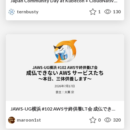
Japan Community Day at Kubecon + CloudNativeCon Japan 2026: Learning Container Privilege Control by Building My Own Low-Level Container Runtime
ternbusty
1
130
JAWS-UG横浜 #102 AWSサ終供養LT会 成仏できない AWS サービスたち 〜本日、三体供養します〜
maroon1st
0
320