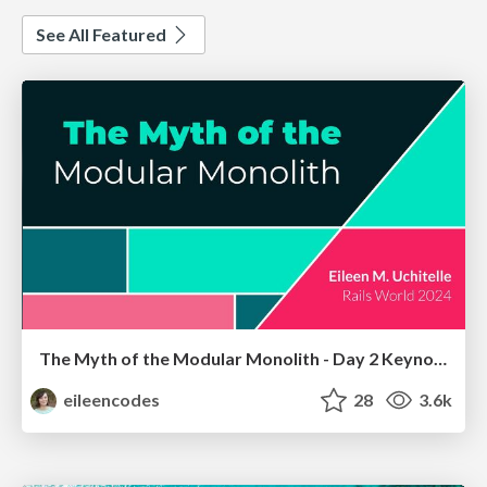
See All Featured
The Myth of the Modular Monolith - Day 2 Keynote - Rails World 2024
eileencodes
28
3.6k