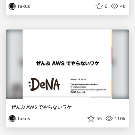
takus
6
4k
ぜんぶ AWS でやらないワケ
takus
55
110k