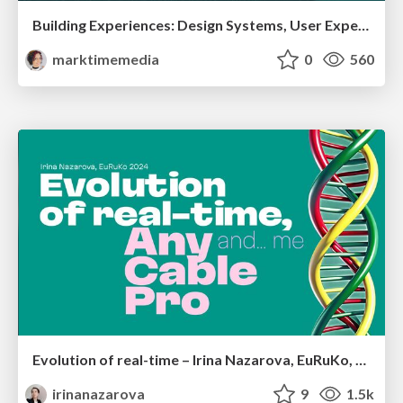
Building Experiences: Design Systems, User Experience, and Full Site Editing
marktimemedia
0
560
Evolution of real-time – Irina Nazarova, EuRuKo, 2024
irinanazarova
9
1.5k