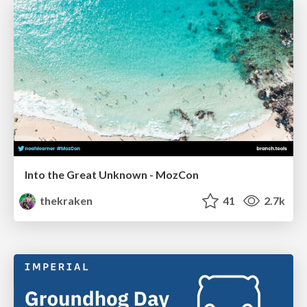
Into the Great Unknown - MozCon
thekraken
41
2.7k