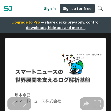
Sign in
Sign up for free
Upgrade to Pro
— share decks privately, control
downloads, hide ads and more …