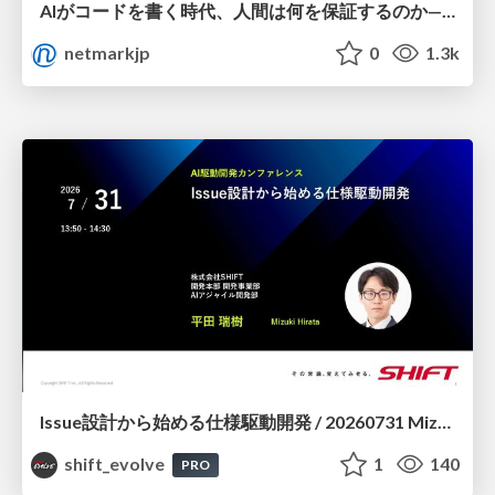
AIがコードを書く時代、人間は何を保証するのか———馬場さんと考える、開発者に求められる新しい責任と価値 - TECH PLAY
netmarkjp
0
1.3k
Issue設計から始める仕様駆動開発 / 20260731 Mizuki Hirata
shift_evolve
1
140
PRO