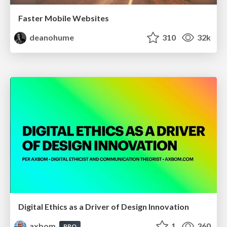
Faster Mobile Websites
deanohume
310
32k
Digital Ethics as a Driver of Design Innovation
axbom
1
360
PRO