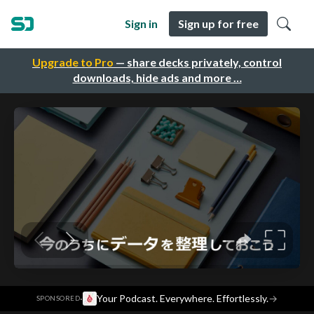
Sign in
Sign up for free
Upgrade to Pro
— share decks privately, control
downloads, hide ads and more …
·
Your Podcast. Everywhere. Effortlessly.
→
SPONSORED