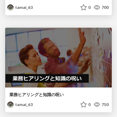
tamai_63
0
700
業務ヒアリングと知識の呪い
tamai_63
0
750