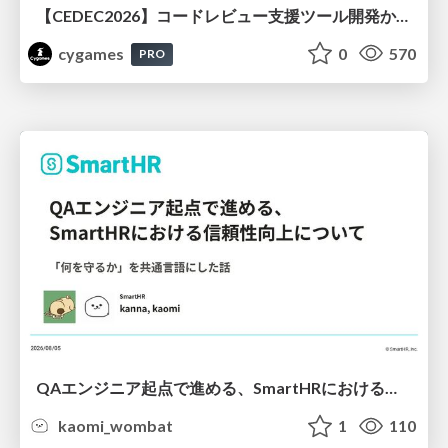
【CEDEC2026】コードレビュー支援ツール開発から学ぶ：LLMを用いた業務システムの実践的な運用設計と誤出力対策
cygames
0
570
PRO
QAエンジニア起点で進める、SmartHRにおける信頼性向上について
kaomi_wombat
1
110