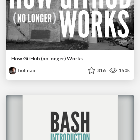
How GitHub (no longer) Works
holman
316
150k