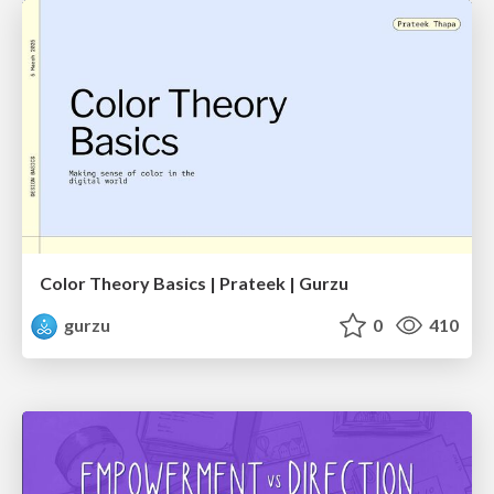
Color Theory Basics | Prateek | Gurzu
gurzu
0
410