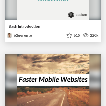
Bash Introduction
62gerente
615
220k