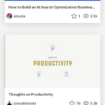
How to Build an AI Search Optimization Roadmap - Criteria and Steps to Take #SEOIRL
aleyda
1
2.1k
Thoughts on Productivity
jonyablonski
76
5.3k