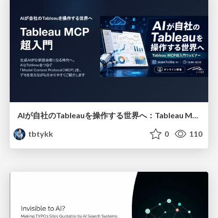
AIが自社のTableauを操作する世界へ：Tableau MCP超入門
tbtykk
0
110