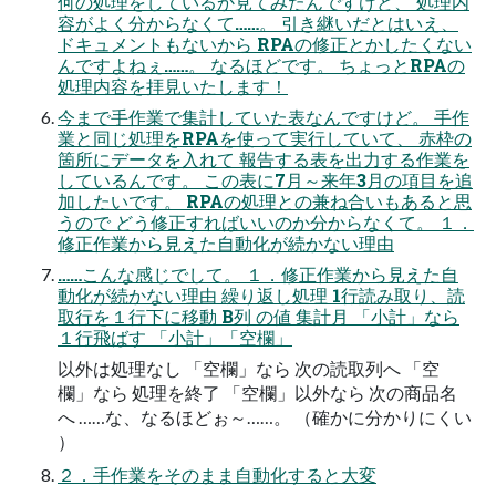
何の処理をしているか見てみたんですけど、 処理内
容がよく分からなくて……。 引き継いだとはいえ、
ドキュメントもないから RPAの修正とかしたくない
んですよねぇ……。 なるほどです。 ちょっとRPAの
処理内容を拝見いたします！
今まで手作業で集計していた表なんですけど。 手作
業と同じ処理をRPAを使って実行していて、 赤枠の
箇所にデータを入れて 報告する表を出力する作業を
しているんです。 この表に7月～来年3月の項目を追
加したいです。 RPAの処理との兼ね合いもあると思
うので どう修正すればいいのか分からなくて。 １．
修正作業から見えた自動化が続かない理由
……こんな感じでして。 １．修正作業から見えた自
動化が続かない理由 繰り返し処理 1行読み取り、読
取行を１行下に移動 B列 の値 集計月 「小計」なら
１行飛ばす 「小計」「空欄」
以外は処理なし 「空欄」なら 次の読取列へ 「空
欄」なら 処理を終了 「空欄」以外なら 次の商品名
へ ……な、なるほどぉ～……。 （確かに分かりにくい
）
２．手作業をそのまま自動化すると大変