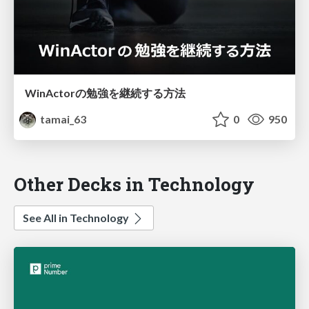
WinActorの勉強を継続する方法
tamai_63
0
950
Other Decks in Technology
See All in Technology