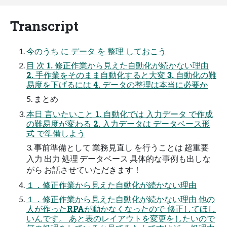
Transcript
今のうち に データ を 整理 しておこう
目 次 1. 修正作業から見えた自動化が続かない理由
2. 手作業をそのまま自動化すると大変 3. 自動化の難
易度を下げるには 4. データの整理は本当に必要か
5. まとめ
本日 言いたいこと 1. 自動化では 入力データ で作成
の難易度が変わる 2. 入力データは データベース形
式 で準備しよう
3. 事前準備として 業務見直し を行うことは 超重要
入力 出力 処理 データベース 具体的な事例も出しな
がら お話させていただきます！
１．修正作業から見えた自動化が続かない理由
１．修正作業から見えた自動化が続かない理由 他の
人が作ったRPAが動かなくなったので 修正してほし
いんです。 あと表のレイアウトを変更をしたいので