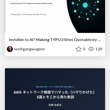
Invisible to AI? Making TYPO3 Sites Quotable by AI Search Systems
wolfgangwagner
0
120