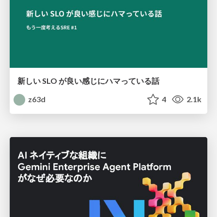
新しい SLO が良い感じにハマっている話
z63d
4
2.1k