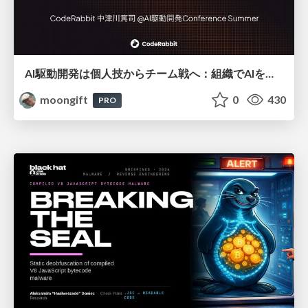
AI駆動開発は個人技からチーム戦へ：組織でAIを使いこなすための実践設計
moongift
0
430
PRO