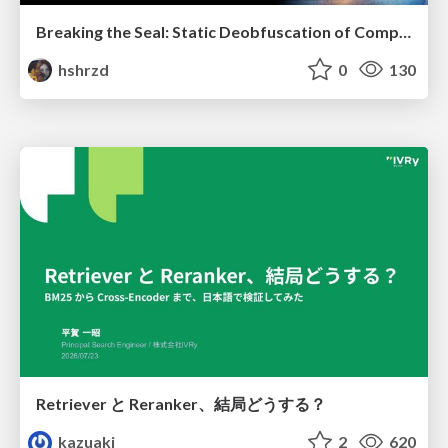
Breaking the Seal: Static Deobfuscation of Compiled V8 JavaScript Bytecode Malware
hshrzd
0
130
Retriever と Reranker、結局どうする？
kazuaki
2
620