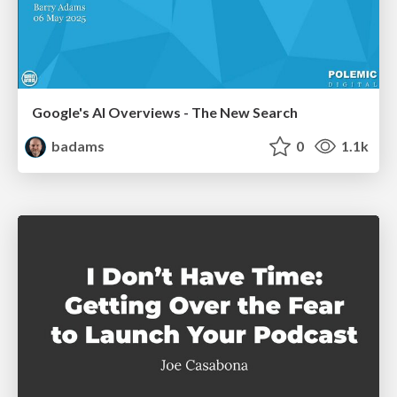
Google's AI Overviews - The New Search
badams
0
1.1k