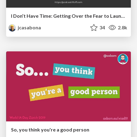
I Don’t Have Time: Getting Over the Fear to Launch Your Podcast
jcasabona
34
2.8k
So, you think you're a good person