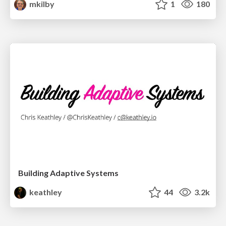
mkilby
1
180
Building Adaptive Systems
keathley
44
3.2k