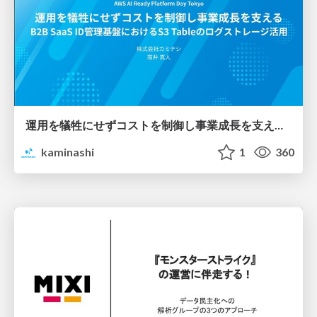
運用を犠牲にせずコストを制御し事業成長を支える B2B SaaS ID管理基盤におけるS3 Tableのログストレージ活用
kaminashi
1
360