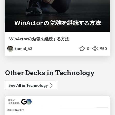
WinActorの勉強を継続する方法
tamai_63
0
950
Other Decks in Technology
See All in Technology