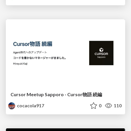
Cursor Meetup Sapporo - Cursor物語 続編
cocacola917
0
110