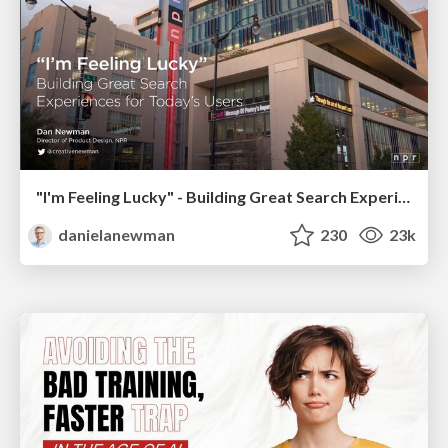
"I'm Feeling Lucky" - Building Great Search Experiences for Today's Users (#IAC19)
danielanewman
230
23k