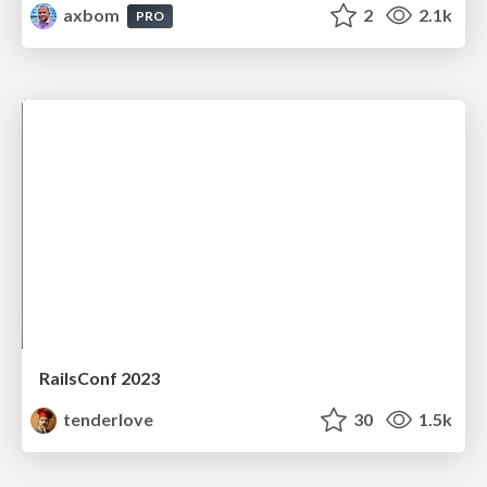
axbom
2
2.1k
PRO
RailsConf 2023
tenderlove
30
1.5k