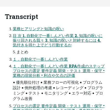
Transcript
業務ヒアリングと知識の呪い
目 次 1. 自動化で一番しんどい作業 2. 知識の呪いに
振り回される我々 3. 知識の呪いと対峙するには 4.
気付きを得た上でどう行動するか
5. まとめ
１．自動化で一番しんどい作業
１．自動化で一番しんどい作業 RPA作成のステップ
プロセスの選定 要件定義 開発・テスト 運用・保守 •
業務の現状分析 • 利点や欠点の評価
• 優先順位付け • 業務フローの可視化 • プログラム
設計 • 例外処理の考慮 • レコーディング • プログラ
ミング • テスト • モニタリング • エラー対応 • プロ
グラム改善
プロセスの選定 要件定義 開発・テスト 運用・保守 •