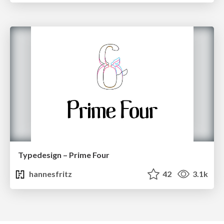
Typedesign – Prime Four
hannesfritz
42
3.1k