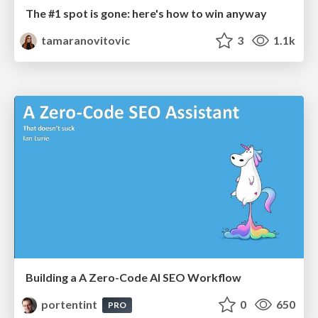
The #1 spot is gone: here's how to win anyway
tamaranovitovic
3
1.1k
Building a A Zero-Code AI SEO Workflow
portentint
0
650
PRO