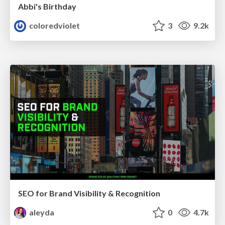
Abbi's Birthday
coloredviolet
3
9.2k
SEO for Brand Visibility & Recognition
aleyda
0
4.7k