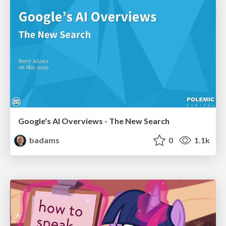
Google's AI Overviews - The New Search
badams
0
1.1k