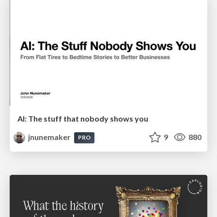
AI: The stuff that nobody shows you
jnunemaker
9
880
PRO