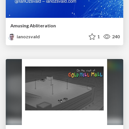
Amusing Abliteration
ianozsvald
1
240