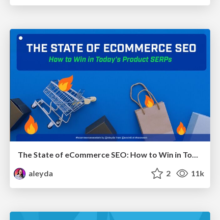
The State of eCommerce SEO: How to Win in Today's Products SERPs - #SEOweek
aleyda
2
11k