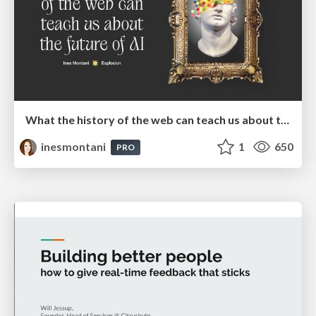
What the history of the web can teach us about the future of AI
inesmontani
1
650
PRO