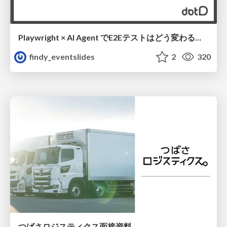
Playwright × AI Agent でE2Eテストはどう変わるか AI駆動テストの可能性と実用検証の結果 _0721
findy_eventslides
2
320
つばさロジスティクス面接資料