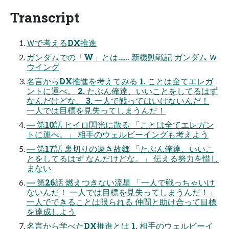
Transcript
Ｗで考えるDX推進
ガンダムでの「W」とは…… 新機動戦記 ガンダム Ｗ
ウイング
名言からDX推進を考えてみる 1. ことは全てエレガ
ントに運べ。 2. たぶん俺達、いいことをしてるはず
なんだけどな。 3. 一人で戦ってはいけないんだ！
一人では目標を見失ってしまうんだ！
― 第10話 ヒイロ閃光に散る 「ことは全てエレガン
トに運べ。」 相手のウェルビーイングも考えよう
― 第17話 裏切りの遠き故郷 「たぶん俺達、いいこ
とをしてるはず なんだけどな。」 伝える努力を惜し
まない
― 第26話 燃えつきない流星 「一人で戦っちゃいけ
ないんだ！ 一人では目標を見失ってしまうんだ！」
一人でできることは限られる 仲間と助け合って目標
を達成しよう
名言から学べたDX推進とは 1. 相手のウェルビーイ