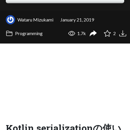
Wataru Mizukami
January 21, 2019
Programming
1.7k
2
Kotlin serializationの使い