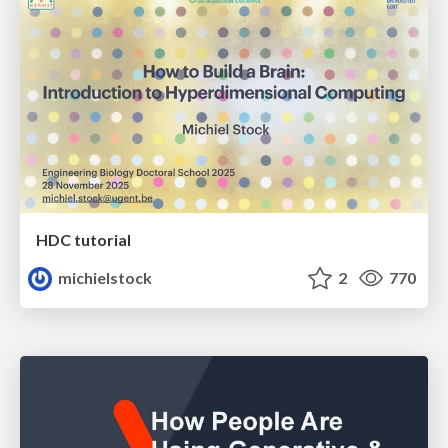
HDC tutorial
michielstock
2
770