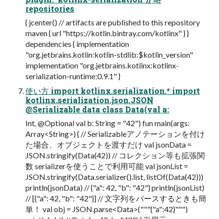
repositories
{ jcenter() // artifacts are published to this repository
maven { url "https://kotlin.bintray.com/kotlinx" } }
dependencies { implementation
"org.jetbrains.kotlin:kotlin-stdlib:$kotlin_version"
implementation "org.jetbrains.kotlinx:kotlinx-
serialization-runtime:0.9.1" }
使い方 import kotlinx.serialization.* import
kotlinx.serialization.json.JSON
@Serializable data class Data(val a:
Int, @Optional val b: String = "42") fun main(args:
Array<String>) { // Serializableアノテーションを付け
た場合、オブジェクトを渡すだけ val jsonData =
JSON.stringify(Data(42)) // コレクション等も拡張関
数 serializerを使うことで利用可能 val jsonList =
JSON.stringify(Data.serializer().list, listOf(Data(42)))
println(jsonData) // {"a": 42, "b": "42"} println(jsonList)
// [{"a": 42, "b": "42"}] // 文字列をパースするときも簡
単！ val obj = JSON.parse<Data>("""{"a":42}""")