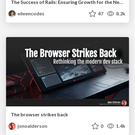
The Success of Rails: Ensuring Growth for the Next 100 Years
eileencodes
47
8.2k
The browser strikes back
jonoalderson
0
1.4k