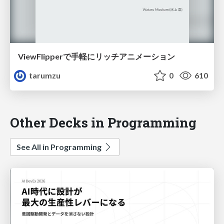
ViewFlipperで手軽にリッチアニメーション
tarumzu
0
610
Other Decks in Programming
See All in Programming