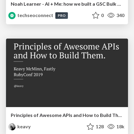
Noah Learner - AI + Me: how we built a GSC Bulk Export data pipeline
techseoconnect
0
340
PRO
Principles of Awesome APIs and How to Build Them.
keavy
128
18k