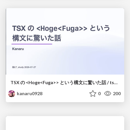
TSX の <Hoge<Fuga>> という構文に驚いた話 / tsx-type-argument-syntax
kanaru0928
0
200