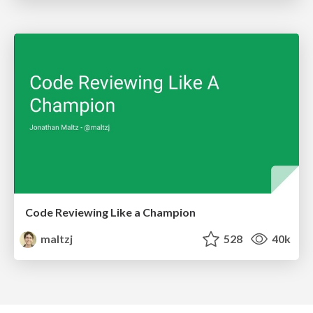
Code Reviewing Like a Champion
maltzj
528
40k