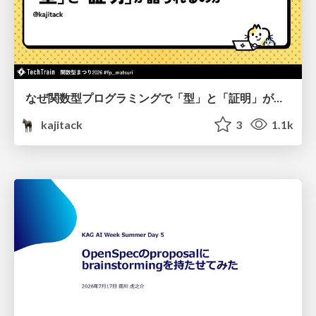
なぜ関数型プログラミングで「型」と「証明」が語られるのか #fp_matsuri
kajitack
3
1.1k