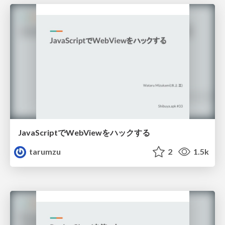
JavaScriptでWebViewをハックする
tarumzu
2
1.5k