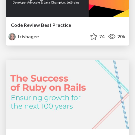
Code Review Best Practice
trishagee
74
20k