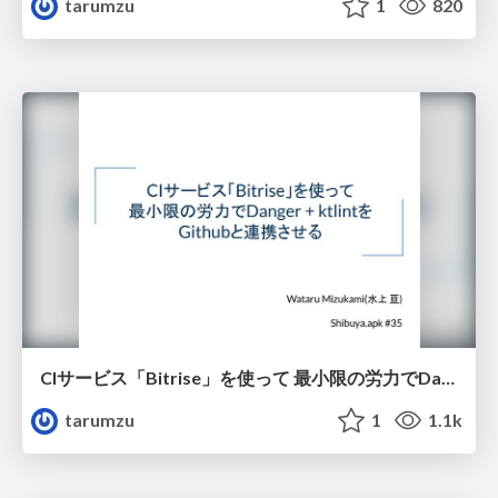
tarumzu
1
820
CIサービス「Bitrise」を使って 最小限の労力でDanger + ktlintをGithubと連携させる
tarumzu
1
1.1k