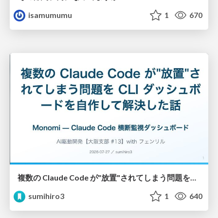
isamumumu
1
670
複数の Claude Code が"放置"されてしまう問題をCLI ダッシュボードを自作して解決した話
sumihiro3
1
640