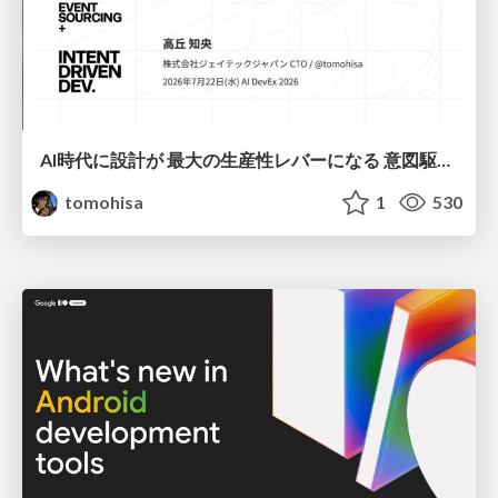
AI時代に設計が 最大の生産性レバーになる 意図駆動開発とデータを消さない設計｜Don't Delete Your Data or Your Intent — Design as the Deepest Lever in the AI Era
tomohisa
1
530