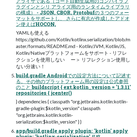
アライザである（コード自動生成用のコンパイラプ
ラグインとシリ アライズ用のランタイムライブラリ
の構成） - JSON, CBOR, Protobufの３つのフォー
マットをサポートし、 さらに有志が作成したアドオ
ン使えばHOCON,
YAMLも使える
https://github.com/Kotlin/kotlinx.serialization/blob/m
aster/formats/README.md - Kotlin/JVM, Kotlin/JS,
Kotlin/Nativeプラットフォームをサポート - リフレ
クションを使用しない ー＞ リフレクション使用し
ない分速い！
build.gradle Androidでの設定方法について記述す
る。その他のプラットフォーム用の設定は公式参照
のこと buildscript { ext.kotlin_version = '1.3.11'
repositories { jcenter()
} dependencies { classpath "org.jetbrains.kotlin:kotlin-
gradle-plugin:$kotlin_version" classpath
"org.jetbrains.kotlin:kotlin-
serialization:$kotlin_version" } }
app/build.gradle apply plugin: 'kotlin' apply
plugin: 'kotlinx-serialization' // 略