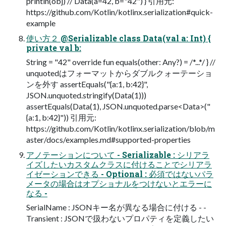
println(obj) // Data(a=42, b="42") } 引用元:
https://github.com/Kotlin/kotlinx.serialization#quick-
example
使い方２ @Serializable class Data(val a: Int) {
private val b:
String = "42" override fun equals(other: Any?) = /*...*/ } //
unquotedはフォーマットからダブルクォーテーショ
ンを外す assertEquals("{a:1, b:42}",
JSON.unquoted.stringify(Data(1)))
assertEquals(Data(1), JSON.unquoted.parse<Data>("
{a:1, b:42}")) 引用元:
https://github.com/Kotlin/kotlinx.serialization/blob/m
aster/docs/examples.md#supported-properties
アノテーションについて - Serializable : シリアラ
イズしたいカスタムクラスに付けることでシリアラ
イゼーションできる - Optional : 必須ではないパラ
メータの場合はオプショナルをつけないとエラーに
なる -
SerialName : JSONキー名が異なる場合に付ける - -
Transient : JSONで扱わないプロパティを定義したい