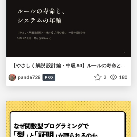
【やさしく解説 設計編・中級 #4】ルールの寿命と、システムの年輪
panda728
2
180
PRO