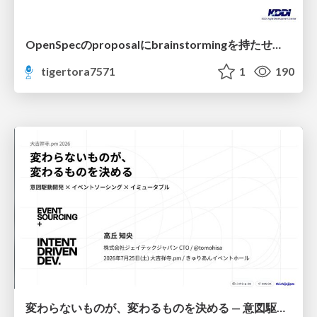
OpenSpecのproposalにbrainstormingを持たせてみた
tigertora7571
1
190
変わらないものが、変わるものを決める — 意図駆動開発 × イベントソーシング × イミュータブル | What Doesn't Change Decides What Can — IDD × Event Sourcing × Immutability