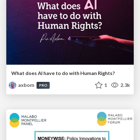
What does AI have to do with Human Rights?
axbom
1
2.3k
PRO