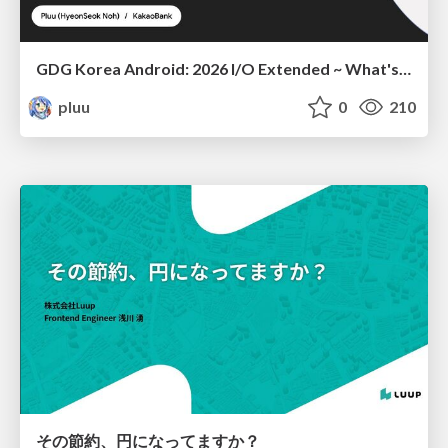
GDG Korea Android: 2026 I/O Extended ~ What's new in Android development tools
pluu
0
210
その節約、円になってますか？