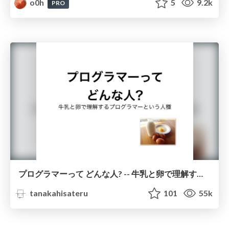
o0h
5
9.2k
PRO
プログラマーって どんな人? -- 牛乳と卵で理解するプログラマーという人種
tanakahisateru
101
55k