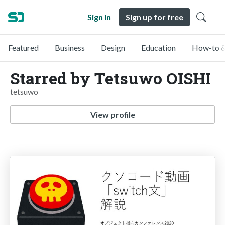
Sign in
Sign up for free
Featured
Business
Design
Education
How-to &
Starred by Tetsuwo OISHI
tetsuwo
View profile