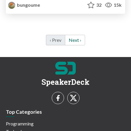
bungoume
32
15k
‹ Prev
Next ›
SpeakerDeck
Top Categories
Programming