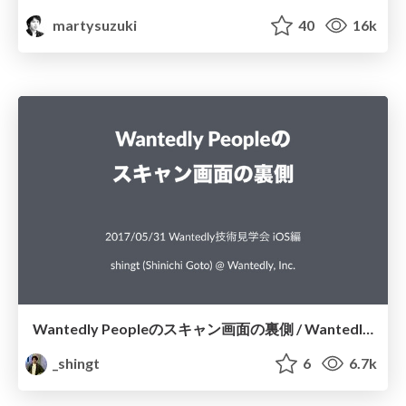
martysuzuki
40
16k
Wantedly Peopleのスキャン画面の裏側 / Wantedly People Scanning Screen
_shingt
6
6.7k