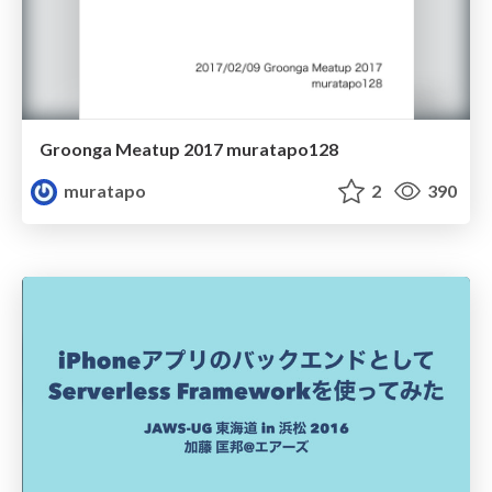
Groonga Meatup 2017 muratapo128
muratapo
2
390