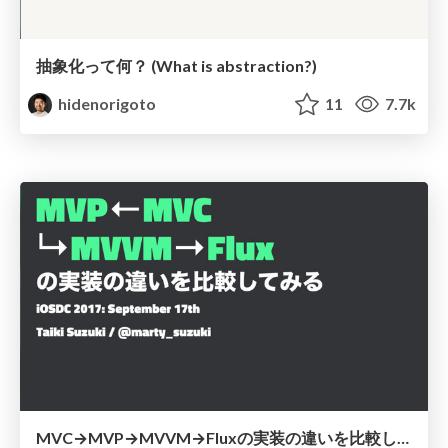
抽象化って何？ (What is abstraction?)
hidenorigoto
11
7.7k
MVC→MVP→MVVM→Fluxの実装の違いを比較してみる