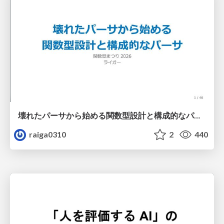
壊れたパーサから始める関数型設計と構成的なパーサ #fp_matsuri
raiga0310
2
440