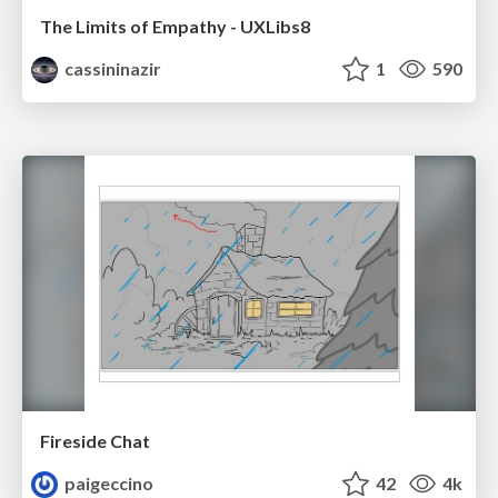
The Limits of Empathy - UXLibs8
cassininazir
1
590
Fireside Chat
paigeccino
42
4k