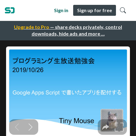
Sign in
Sign up for free
Upgrade to Pro
— share decks privately, control
downloads, hide ads and more …