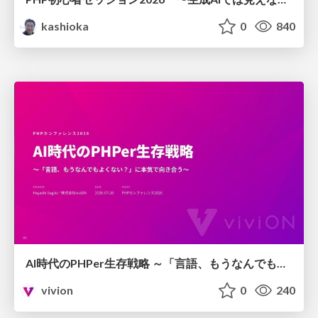
kashioka
0
840
AI時代のPHPer生存戦略 ～「言語、もうなんでもよくない？」に本気で向き合う～
vivion
0
240