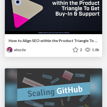
How to Align SEO within the Product Triangle To Get Buy-In & Support - #RIMC
aleyda
2
1.8k