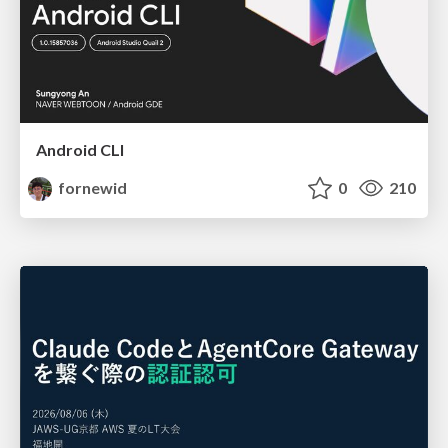
Android CLI
fornewid
0
210