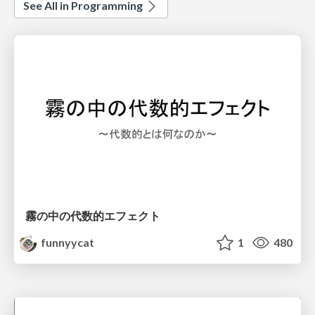
See All in Programming
霧の中の代数的エフェクト
funnyycat
1
480