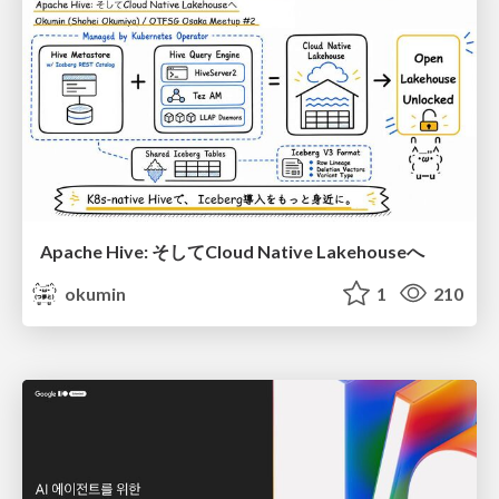
Apache Hive: そしてCloud Native Lakehouseへ
okumin
1
210