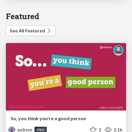
Featured
See All Featured
So, you think you're a good person
axbom
2
2.1k
PRO