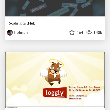
Scaling GitHub
holman
464
140k