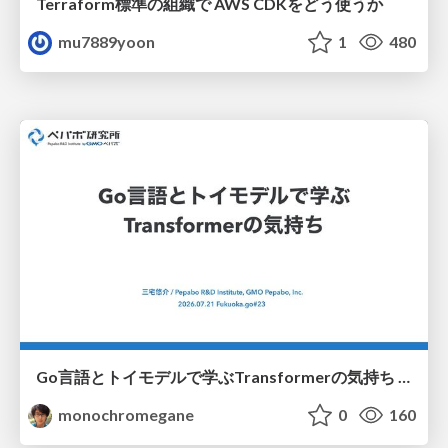
Terraform標準の組織で AWS CDKをどう使うか
mu7889yoon
1
480
Go言語とトイモデルで学ぶTransformerの気持ち / fukuokago23-transformer
monochromegane
0
160