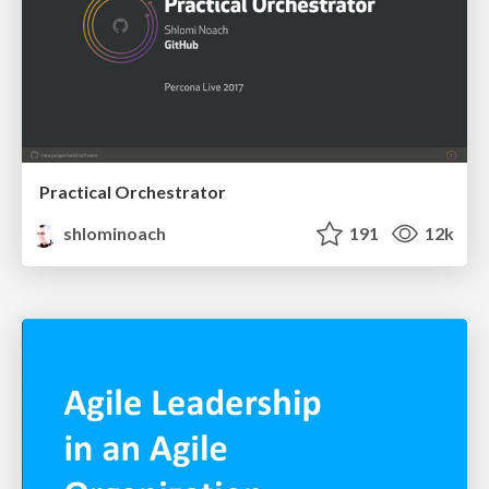
Practical Orchestrator
shlominoach
191
12k