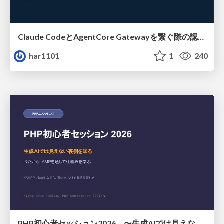
Claude CodeとAgentCore Gatewayを繋ぐ際の認証認可 / Authentication and authorization when connecting Claude Code with AgentCore Gateway
har1101
1
240
PHP初心者セッション2026 〜生成AIでは見えない裏側を知る：今だからLAMPを通して仕組みを学ぶ〜