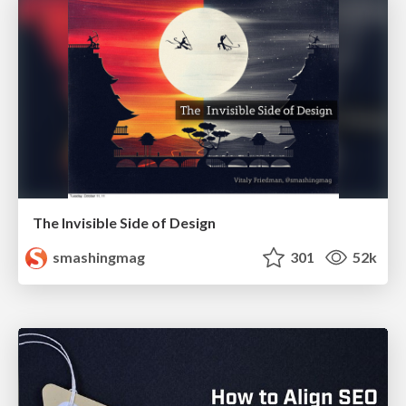
The Invisible Side of Design
smashingmag
301
52k