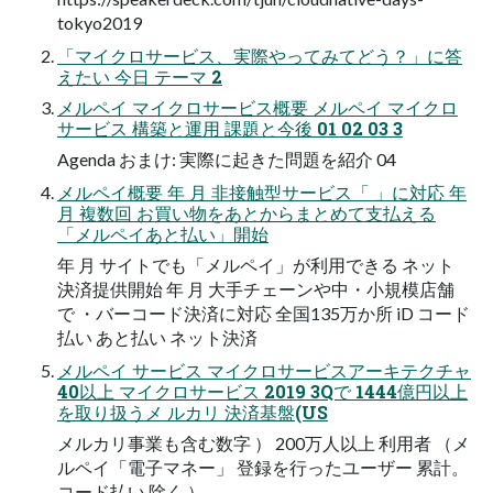
tokyo2019
「マイクロサービス、実際やってみてどう？」に答
えたい 今日 テーマ 2
メルペイ マイクロサービス概要 メルペイ マイクロ
サービス 構築と運用 課題と今後 01 02 03 3
Agenda おまけ: 実際に起きた問題を紹介 04
メルペイ概要 年 月 非接触型サービス「 」に対応 年
月 複数回 お買い物をあとからまとめて支払える
「メルペイあと払い」開始
年 月 サイトでも「メルペイ」が利用できる ネット
決済提供開始 年 月 大手チェーンや中・小規模店舗
で ・バーコード決済に対応 全国135万か所 iD コード
払い あと払い ネット決済
メルペイ サービス マイクロサービスアーキテクチャ
40以上 マイクロサービス 2019 3Qで 1444億円以上
を取り扱うメ ルカリ 決済基盤(US
メルカリ事業も含む数字 ） 200万人以上 利用者 （メ
ルペイ「電子マネー」 登録を行ったユーザー 累計。
コード払い 除く ）