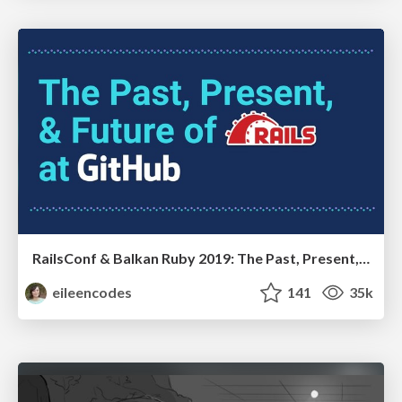
RailsConf & Balkan Ruby 2019: The Past, Present, and Future of Rails at GitHub
eileencodes
141
35k