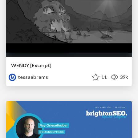
WENDY [Excerpt]
tessaabrams
11
39k