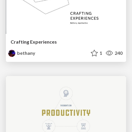
Crafting Experiences
bethany
1
240