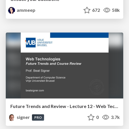
ammeep
672
58k
Future Trends and Review - Lecture 12 - Web Technologies (1019888BNR)
signer
0
3.7k
PRO