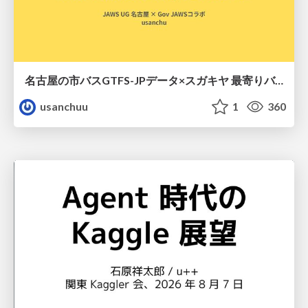
名古屋の市バスGTFS-JPデータ×スガキヤ 最寄りバス停検索をAmazon ElastiCache Serverless for Valkeyで最適化する
usanchuu
1
360