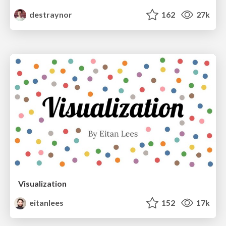
destraynor
162
27k
Visualization
eitanlees
152
17k