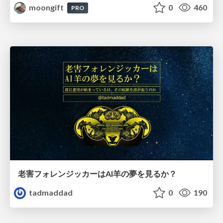
moongift
0
460
PRO
老害フォレンジッカーはAI羊の夢を見るか？
tadmaddad
0
190