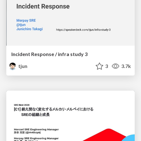
Incident Response / infra study 3
tjun
3
3.7k