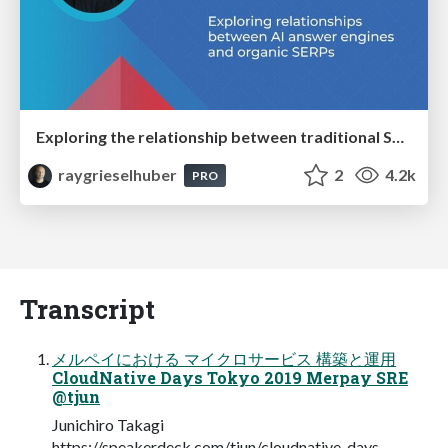
Exploring the relationship between traditional SERPs and Gen AI search
raygrieselhuber
2
4.2k
PRO
Transcript
メルペイにおける マイクロサービス 構築と運用
CloudNative Days Tokyo 2019 Merpay SRE
@tjun
Junichiro Takagi
https://speakerdeck.com/tjun/cloudnative-days-