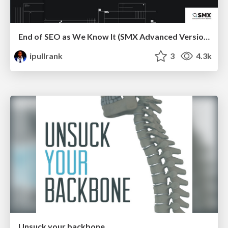
End of SEO as We Know It (SMX Advanced Version)
ipullrank
3
4.3k
Unsuck your backbone