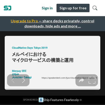
Sign in
Sign up for free
Upgrade to Pro
— share decks privately, control
downloads, hide ads and more …
·
Ship Features Fearlessly
→
SPONSORED