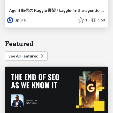
Agent 時代の Kaggle 展望 / kaggle-in-the-agentic-era
upura
1
560
Featured
See All Featured