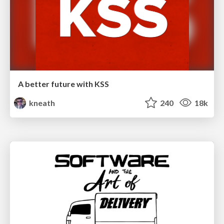
A better future with KSS
kneath
240
18k