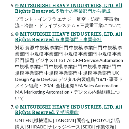
© MITSUBISHI HEAVY INDUSTRIES, LTD. All
Rights Reserved. 5 数⼗の事業部⾨から構成
プラント・インフラ エナジー 航空・防衛・宇宙 物
流・冷熱・ ドライブシステム ▪ 三菱重⼯業について
© MITSUBISHI HEAVY INDUSTRIES, LTD. All
Rights Reserved. 6 事業部⾨・事業会社
対応 資源 中規模 事業部⾨ 中規模 事業部⾨ 中規模 事
業部⾨ 中規模 事業部⾨ 中規模 事業部⾨ 中規模 事業
部⾨ 課題 ビジネスIT IoT AI CRM Service Automation
中規模 事業部⾨ 中規模 事業部⾨ 中規模 事業部⾨ 中
規模 事業部⾨ 中規模 事業部⾨ 中規模 事業部⾨ UX
Design Agile DevOps デジタル内製組織 ʻ18/1- 事業ド
メイン組織・ʼ20/4- 全社組織 SFA Sales Automation
MA Marketing Automation ▪ デジタル内製組織につ
いて
© MITSUBISHI HEAVY INDUSTRIES, LTD. All
Rights Reserved. 7 拡張機能
UNTEN [機械運転] TANOMI [問合せ] HOJYU [部品
購⼊] SHIRABE [ナレッジベース] SEIBI [作業依頼]