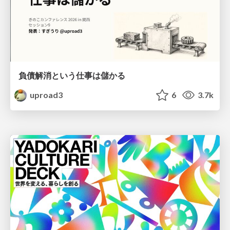
負債解消という仕事は儲かる
uproad3
6
3.7k