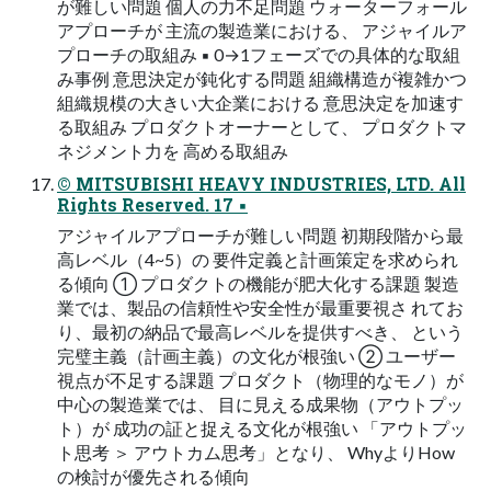
が難しい問題 個⼈の⼒不⾜問題 ウォーターフォール
アプローチが 主流の製造業における、 アジャイルア
プローチの取組み ▪ 0→1フェーズでの具体的な取組
み事例 意思決定が鈍化する問題 組織構造が複雑かつ
組織規模の⼤きい⼤企業における 意思決定を加速す
る取組み プロダクトオーナーとして、 プロダクトマ
ネジメント⼒を ⾼める取組み
© MITSUBISHI HEAVY INDUSTRIES, LTD. All
Rights Reserved. 17 ▪
アジャイルアプローチが難しい問題 初期段階から最
⾼レベル（4~5）の 要件定義と計画策定を求められ
る傾向 ① プロダクトの機能が肥⼤化する課題 製造
業では、製品の信頼性や安全性が最重要視さ れてお
り、最初の納品で最⾼レベルを提供すべき、 という
完璧主義（計画主義）の⽂化が根強い ② ユーザー
視点が不⾜する課題 プロダクト（物理的なモノ）が
中⼼の製造業では、 ⽬に⾒える成果物（アウトプッ
ト）が 成功の証と捉える⽂化が根強い 「アウトプッ
ト思考 ＞ アウトカム思考」となり、 WhyよりHow
の検討が優先される傾向