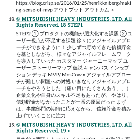
https://blog.crisp.se/2016/01/25/henrikkniberg/maki
ng-sense-of-mvp アウトプット アウトカム ＞
© MITSUBISHI HEAVY INDUSTRIES, LTD. All
Rights Reserved. 18 STEP1
STEP2 ① プロダクトの機能が肥⼤化する課題 ② ユ
ーザー視点が不⾜する課題 徐々にアジャイルアプロ
ーチができるように！ 少しずつ貯めてきた信頼貯⾦
を基としながら、 様々なアジャイルフレームワーク
を導⼊していった カスタマー ジャーニーマップ ユ
ーザー ストーリーマップ 仮説 キャンバス インセプ
ション デッキ MVP/ MosCow ▪ アジャイルアプロー
チが難しい問題への対処 いきなりアジャイルアプロ
ーチをやろうとした （痛い⽬にたくさんあう、、）
企業⽂化や⾃⾝のスキル不⾜もあったが、 やはり、
信頼貯⾦がなかったことが⼀番の原因だった まず
は、事業部⾨の期待に応えながら、 信頼貯⾦を積み
上げていくことに注⼒
© MITSUBISHI HEAVY INDUSTRIES, LTD. All
Rights Reserved. 19 ▪