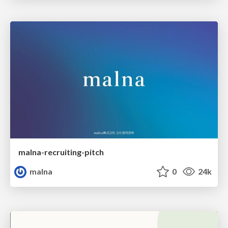
malna-recruiting-pitch
malna
0
24k