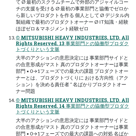
て Ø 最初のスクラムチームで外部のアジャイルコー
チの⽀援を受ける Ø 最初の事業部⾨と協働でゼロか
ら新しいプロダクトを作る 個⼈として Ø デジタル内
製組織で最初のプロダクトオーナー Ø IT知識・経験
ほぼゼロ＆マネジメント経験ゼロ
© MITSUBISHI HEAVY INDUSTRIES, LTD. All
Rights Reserved. 13 事業部⾨との協働型プロダク
トづくりという⽂脈
⼤半のアクションの意思決定には 事業部⾨サイドと
の合意形成がマスト 真のプロダクトオーナーは事業
部⾨ ▪ 0→1フェーズでの最⼤の課題 プロダクトオー
ナーとは、プロダクトづくりに おける⽅向性（アク
ション）を決める責任者 “ 名ばかりプロダクトオー
ナー問題
© MITSUBISHI HEAVY INDUSTRIES, LTD. All
Rights Reserved. 14 事業部⾨との協働型プロダク
トづくりという⽂脈
⼤半のアクションの意思決定には 事業部⾨サイドと
の合意形成がマスト 真のプロダクトオーナーは事業
部⾨ ▪ 0→1フェーズでの最⼤の課題への対処 名ばか