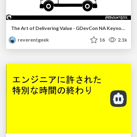
The Art of Delivering Value - GDevCon NA Keynote
reverentgeek
16
2.1k