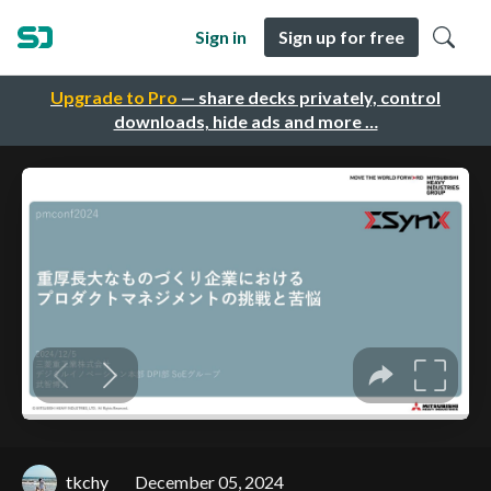
Sign in
Sign up for free
Upgrade to Pro
— share decks privately, control
downloads, hide ads and more …
tkchy
December 05, 2024