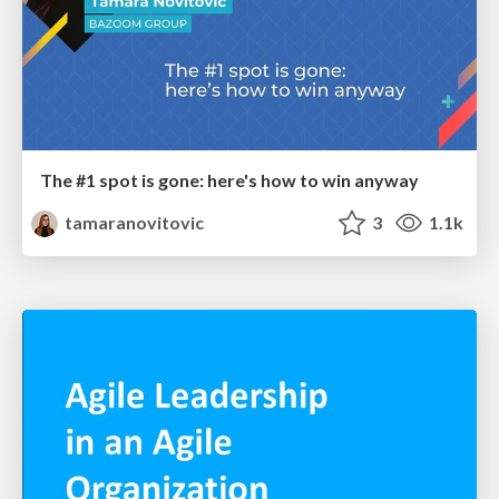
The #1 spot is gone: here's how to win anyway
tamaranovitovic
3
1.1k