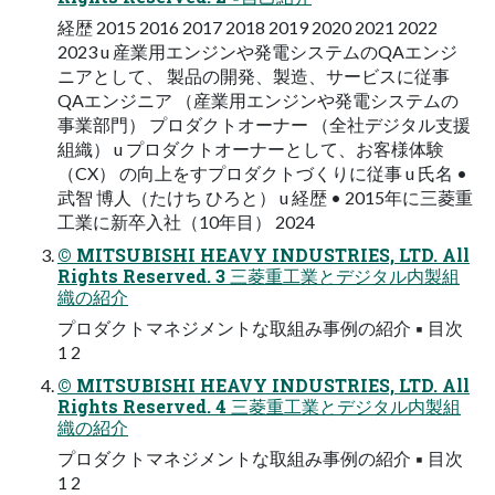
経歴 2015 2016 2017 2018 2019 2020 2021 2022
2023 u 産業⽤エンジンや発電システムのQAエンジ
ニアとして、 製品の開発、製造、サービスに従事
QAエンジニア （産業⽤エンジンや発電システムの
事業部⾨） プロダクトオーナー （全社デジタル⽀援
組織） u プロダクトオーナーとして、お客様体験
（CX） の向上をすプロダクトづくりに従事 u ⽒名 •
武智 博⼈（たけち ひろと） u 経歴 • 2015年に三菱重
⼯業に新卒⼊社（10年⽬） 2024
© MITSUBISHI HEAVY INDUSTRIES, LTD. All
Rights Reserved. 3 三菱重⼯業とデジタル内製組
織の紹介
プロダクトマネジメントな取組み事例の紹介 ▪ ⽬次
1 2
© MITSUBISHI HEAVY INDUSTRIES, LTD. All
Rights Reserved. 4 三菱重⼯業とデジタル内製組
織の紹介
プロダクトマネジメントな取組み事例の紹介 ▪ ⽬次
1 2