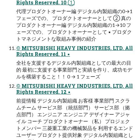
Rights Reserved. 10 ①
代理プロダクトオーナー編 デジタル内製組織の0→1
フェーズでの、 プロダクトオーナーとして ② 真の
プロダクトオーナー編 デジタル内製組織の1→10 フ
ェーズでの、 プロダクトオーナーとして ▪ プロダク
トマネジメントな取組み事例の紹介
© MITSUBISHI HEAVY INDUSTRIES, LTD. All
Rights Reserved. 11 ▪
全社を⽀援するデジタル内製組織としての最⼤の⽬
的 最初に⽀援する事業部⾨と実績を作り、成功モデ
ルを構築すること！！ 0 → 1 フェーズ
© MITSUBISHI HEAVY INDUSTRIES, LTD. All
Rights Reserved. 12 ▪
前提情報 デジタル内製組織 お客様 事業部⾨ スクラ
ムチーム サービス部 （統括部⾨） サービス部 （拠
点部⾨） エンジニア エンジニア デザイナー アジャ
イル コーチ プロダクトオーナー （私） プロジェク
トメンバー 三菱重⼯業の機械製品を 利⽤するエンド
ユーザー プロダクト提供対象 デジタル内製組織とし