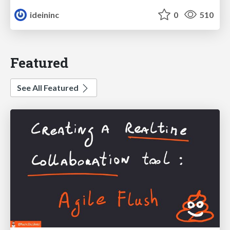
ideininc
0
510
Featured
See All Featured