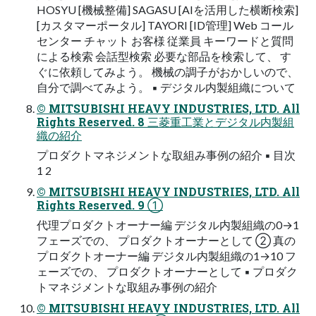
HOSYU [機械整備] SAGASU [AIを活⽤した横断検索]
[カスタマーポータル] TAYORI [ID管理] Web コール
センター チャット お客様 従業員 キーワードと質問
による検索 会話型検索 必要な部品を検索して、 す
ぐに依頼してみよう。 機械の調⼦がおかしいので、
⾃分で調べてみよう。 ▪ デジタル内製組織について
© MITSUBISHI HEAVY INDUSTRIES, LTD. All
Rights Reserved. 8 三菱重⼯業とデジタル内製組
織の紹介
プロダクトマネジメントな取組み事例の紹介 ▪ ⽬次
1 2
© MITSUBISHI HEAVY INDUSTRIES, LTD. All
Rights Reserved. 9 ①
代理プロダクトオーナー編 デジタル内製組織の0→1
フェーズでの、 プロダクトオーナーとして ② 真の
プロダクトオーナー編 デジタル内製組織の1→10 フ
ェーズでの、 プロダクトオーナーとして ▪ プロダク
トマネジメントな取組み事例の紹介
© MITSUBISHI HEAVY INDUSTRIES, LTD. All