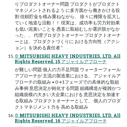
りプロダクトオーナー問題 プロダクトがプロダクト
マネジメントされるよう に多⽅⾯から働きかける役
割 信頼貯⾦を積み重ねながら、 徐々に権限を拡⼤し
ていく地道な活動！！ 現実は、成功率も労⼒対効果
も低い泥臭いことを 愚直に取組むしか選択肢がなか
った、、 代理プロダクトオーナー プロダクトオーナ
ーとは、プロダクトづくりに おける⽅向性（アクシ
ョン）を決める責任者 “
© MITSUBISHI HEAVY INDUSTRIES, LTD. All
Rights Reserved. 15 アジャイルアプローチ
が難しい問題 個⼈の⼒不⾜問題 ウォーターフォール
アプローチが 主流の製造業における、 アジャイルア
プローチの取組み ▪ 0→1フェーズでの具体的な取組
み事例 意思決定が鈍化する問題 組織構造が複雑かつ
組織規模の⼤きい⼤企業における 意思決定を加速す
る取組み プロダクトオーナーとして、 個⼈のプロダ
クトマネジメント⼒を ⾼める取組み
© MITSUBISHI HEAVY INDUSTRIES, LTD. All
Rights Reserved. 16 アジャイルアプローチ