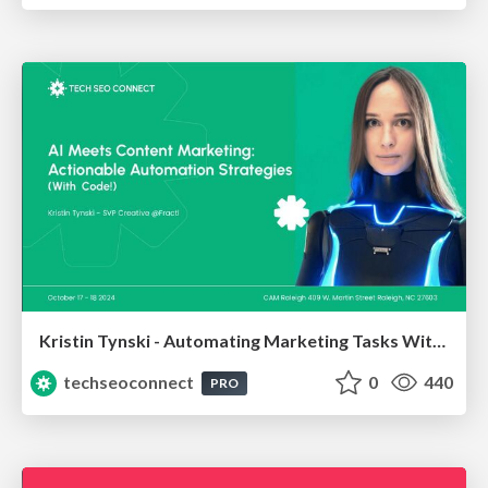
Kristin Tynski - Automating Marketing Tasks With AI
techseoconnect
0
440
PRO