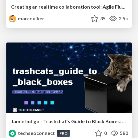
Creating an realtime collaboration tool: Agile Flush - .NET Oxford
marcduiker
35
2.5k
Jamie Indigo - Trashchat’s Guide to Black Boxes: Technical SEO Tactics for LLMs
techseoconnect
0
580
PRO