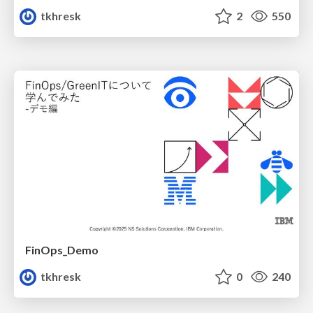
tkhresk
2
550
FinOps_Demo
tkhresk
0
240