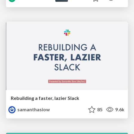
Rebuilding a faster, lazier Slack
samanthasiow
85
9.6k