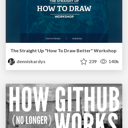
The Straight Up "How To Draw Better" Workshop
denniskardys
239
140k