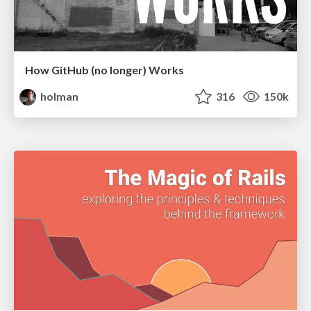
How GitHub (no longer) Works
holman
316
150k