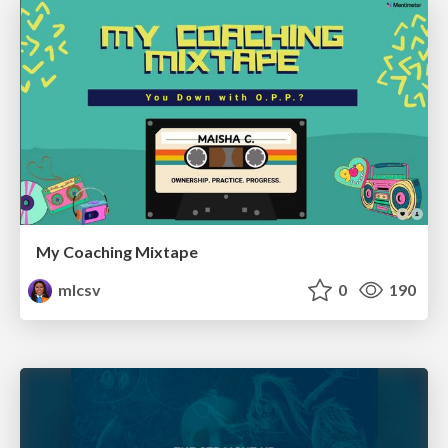
My Coaching Mixtape
mlcsv
0
190