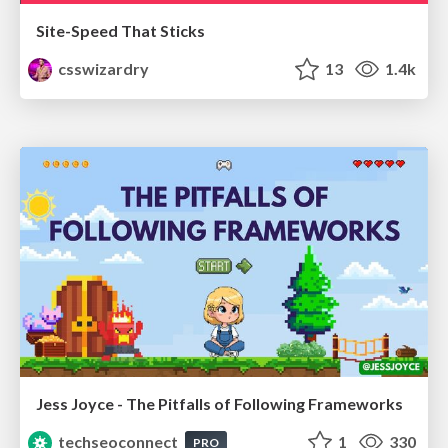
Site-Speed That Sticks
csswizardry
13
1.4k
Jess Joyce - The Pitfalls of Following Frameworks
techseoconnect
1
330
PRO