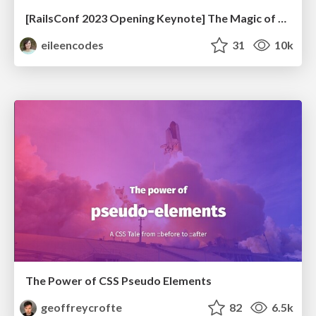
[RailsConf 2023 Opening Keynote] The Magic of Rails
eileencodes
31
10k
The Power of CSS Pseudo Elements
geoffreycrofte
82
6.5k