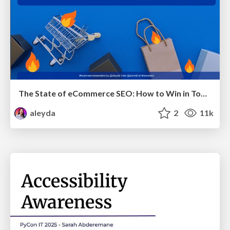
The State of eCommerce SEO: How to Win in Today's Products SERPs - #SEOweek
aleyda
2
11k