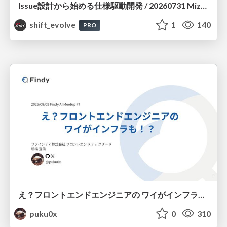
Issue設計から始める仕様駆動開発 / 20260731 Mizuki Hirata
shift_evolve
1
140
PRO
え？フロントエンドエンジニアの ワイがインフラも！？
puku0x
0
310