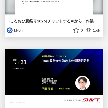
[しろおび夏祭り2026] チャットするAIから、作業するAIへ - 使われ方の変化と、その裏側で起きていること
kk0n
0
1.6k