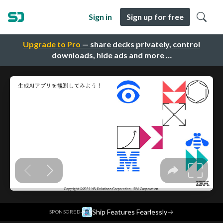
Sign in
Sign up for free
Upgrade to Pro
— share decks privately, control
downloads, hide ads and more …
·
Ship Features Fearlessly
→
SPONSORED