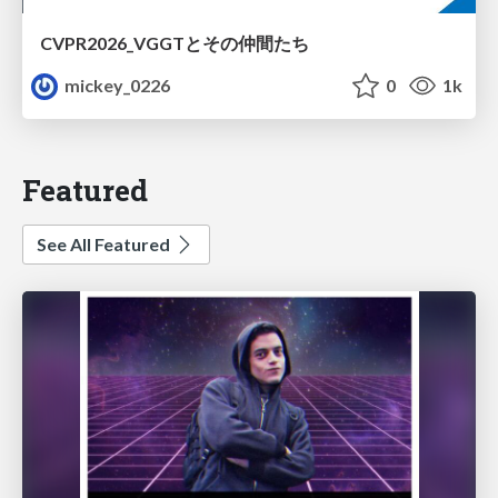
CVPR2026_VGGTとその仲間たち
mickey_0226
0
1k
Featured
See All Featured