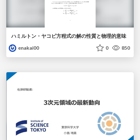
ハミルトン・ヤコビ方程式の解の性質と物理的意味
enakai00
0
850