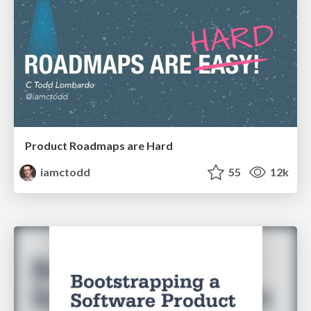
Product Roadmaps are Hard
iamctodd
55
12k