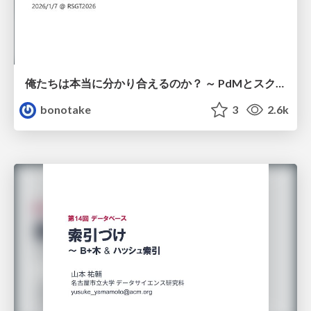
俺たちは本当に分かり合えるのか？ ～ PdMとスクラムチームの “ずれ” を科学する
bonotake
3
2.6k