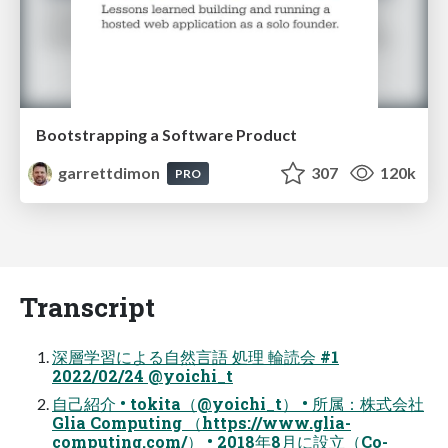
Bootstrapping a Software Product
garrettdimon
307
120k
PRO
Transcript
深層学習による⾃然⾔語 処理 輪読会 #1
2022/02/24 @yoichi_t
⾃⼰紹介 • tokita（@yoichi_t） • 所属：株式会社
Glia Computing （https://www.glia-
computing.com/） • 2018年8⽉に設⽴（Co-