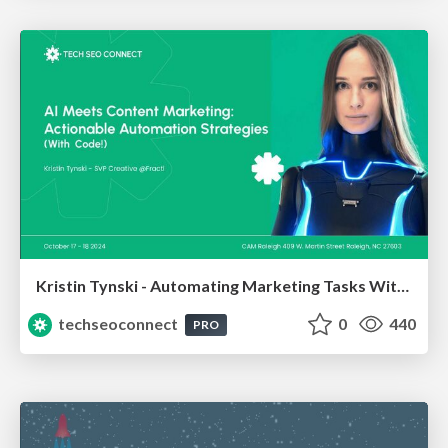
Kristin Tynski - Automating Marketing Tasks With AI
techseoconnect
0
440
PRO