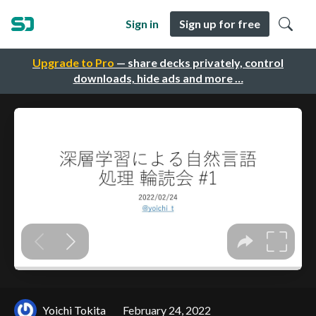
Sign in
Sign up for free
Upgrade to Pro
— share decks privately, control
downloads, hide ads and more …
Yoichi Tokita
February 24, 2022