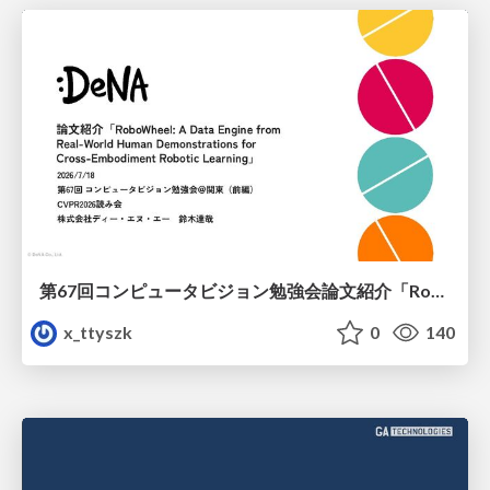
第67回コンピュータビジョン勉強会論文紹介「RoboWheel: A Data Engine from Real-World Human Demonstrations for Cross-Embodiment Robotic Learning」
x_ttyszk
0
140