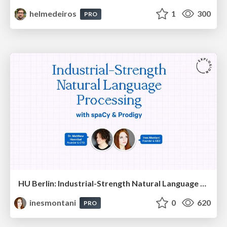
helmedeiros
1
300
PRO
HU Berlin: Industrial-Strength Natural Language Processing with spaCy and Prodigy
inesmontani
0
620
PRO