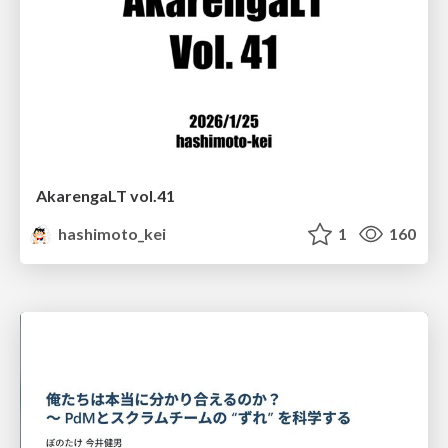
AkarengaLT vol.41
hashimoto_kei
1
160