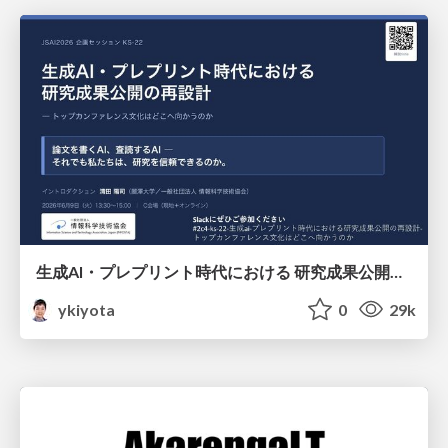
生成AI・プレプリント時代における 研究成果公開の再設計 ― トップカンファレンス文化はどこへ向かうのか / Redesigning the Dissemination of Research Outputs in the Age of Generative AI and Preprints — Where Is the Top-Conference Culture Heading?
ykiyota
0
29k