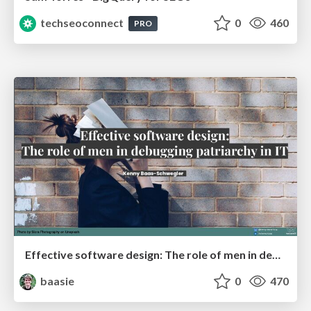
techseoconnect
0
460
PRO
Effective software design: The role of men in debugging patriarchy in IT @ Voxxed Days AMS
baasie
0
470