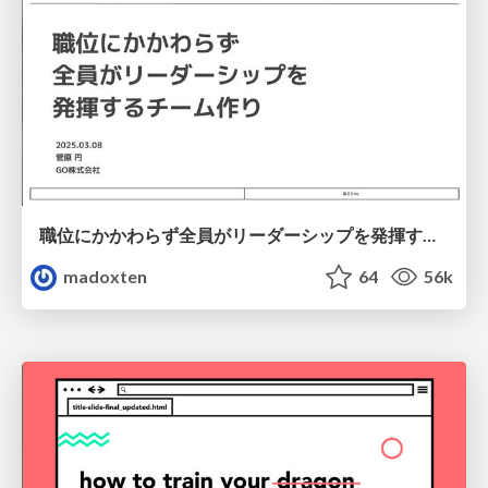
職位にかかわらず全員がリーダーシップを発揮するチーム作り / Building a team where everyone can demonstrate leadership regardless of position
madoxten
64
56k