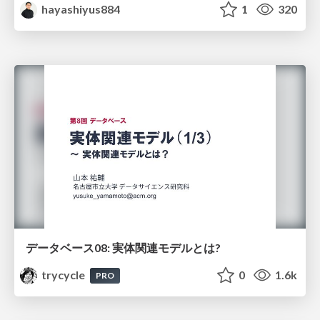
hayashiyus884
1
320
データベース08: 実体関連モデルとは?
trycycle
0
1.6k
PRO