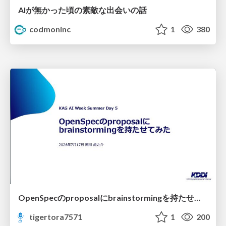
AIが無かった頃の素敵な出会いの話
codmoninc
1
380
OpenSpecのproposalにbrainstormingを持たせてみた
tigertora7571
1
200