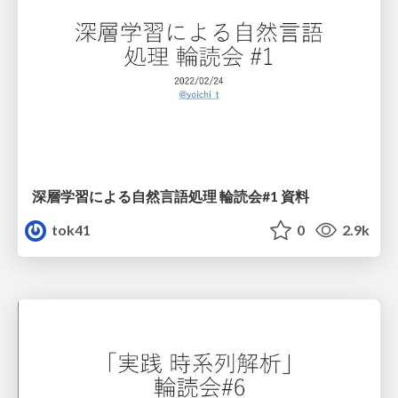
深層学習による自然言語処理 輪読会#1 資料
tok41
0
2.9k