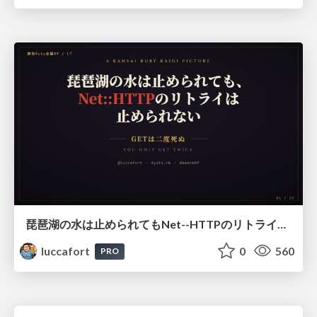
琵琶湖の水は止められてもNet--HTTPのリトライは止められない / You might be able to stop the water flow of Lake Biwa but you can't stop Net::HTTP retries
luccafort
0
560
PRO