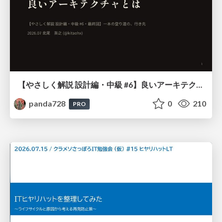
【やさしく解説 設計編・中級 #6】良いアーキテクチャとは ～ 一本の登り道の、行き先 ～
panda728
0
210
PRO