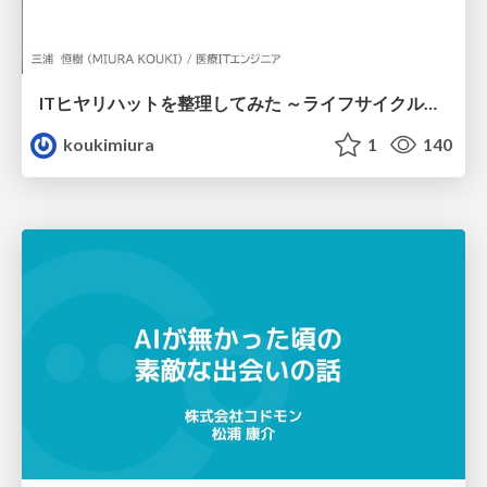
ITヒヤリハットを整理してみた ～ライフサイクルと原因から考える再発防止策～
koukimiura
1
140