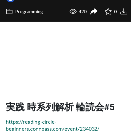
Programming
420
0
実践 時系列解析 輪読会#5
https://reading-circle-
beginners.connpass.com/event/234032/