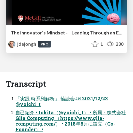
The innovator’s Mindset - Leading Through an Era of Exponential Change - McGill University 2025
jdejongh
1
230
PRO
Transcript
「実践 時系列解析」 輪読会#5 2021/12/23
@yoichi_t
⾃⼰紹介 • tokita（@yoichi_t） • 所属：株式会社
Glia Computing （https://www.glia-
computing.com/） • 2018年8⽉に設⽴（Co-
Founder） •