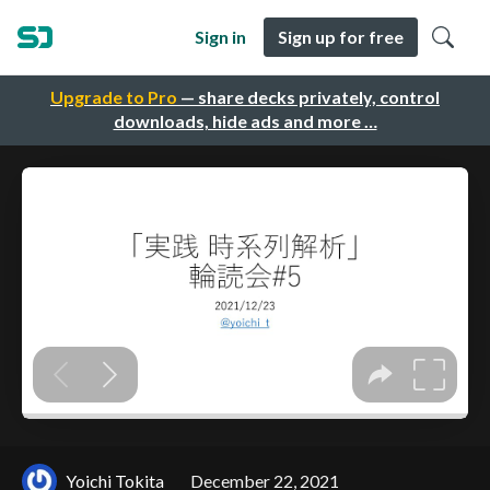
Sign in
Sign up for free
Upgrade to Pro
— share decks privately, control
downloads, hide ads and more …
Yoichi Tokita
December 22, 2021