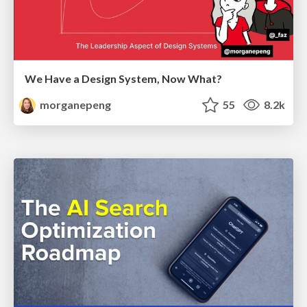
We Have a Design System, Now What?
morganepeng
55
8.2k