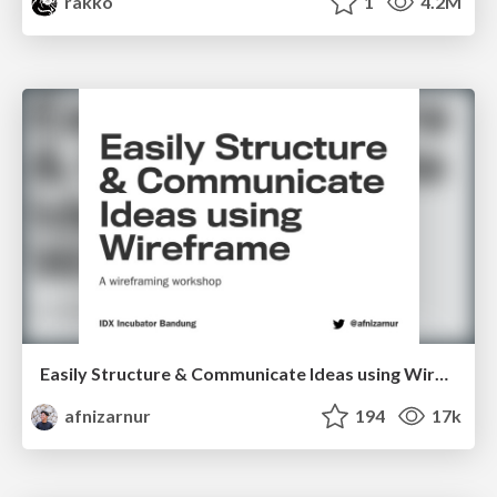
rakko
1
4.2M
Easily Structure & Communicate Ideas using Wireframe
afnizarnur
194
17k