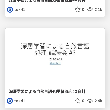
tok41
0
3.1k
深層学習による自然言語処理 輪読会#3 資料
tok41
0
2.6k