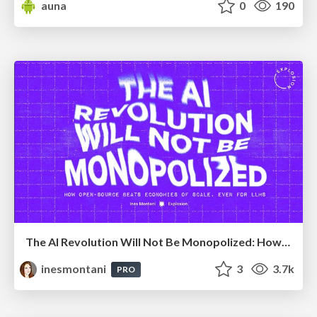
auna
0
190
The AI Revolution Will Not Be Monopolized: How open-source beats economies of scale, even for LLMs
inesmontani
3
3.7k
PRO