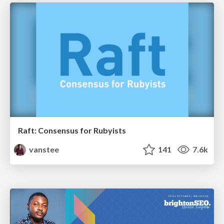
Raft: Consensus for Rubyists
vanstee
141
7.6k