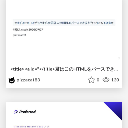
<title><a id="</title>君はこのHTMLをパースできるか"></a></title> #雑LT_study
pizzacat83
0
130