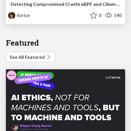
Detecting Compromised CI with eBPF and Cilium Tetragon
lizrice
0
140
Featured
See All Featured