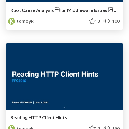
Root Cause Analysis for Middleware Issues by Kubernetes Resource Events / KST-2026
tomoyk
0
100
Reading HTTP Client Hints
tomoyk
0
150