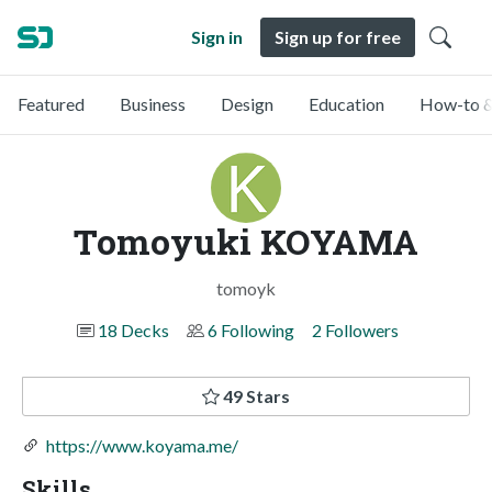
Sign in
Sign up for free
Featured
Business
Design
Education
How-to &
Tomoyuki KOYAMA
tomoyk
18 Decks
6 Following
2 Followers
49 Stars
https://www.koyama.me/
Skills