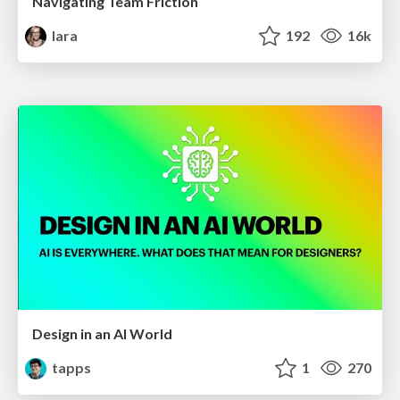
Navigating Team Friction
lara
192
16k
Design in an AI World
tapps
1
270