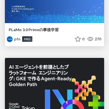
PLaMo 3.0 Primeの事後学習
pfn
0
270
PRO