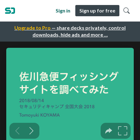
Sign in
Sign up for free
Upgrade to Pro
— share decks privately, control
downloads, hide ads and more …