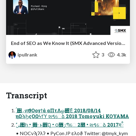
End of SEO as We Know It (SMX Advanced Version)
ipullrank
3
4.3k
Transcript
ࠤ઒ٸศϑΟογϯά αΠτΛௐ΂ͯΈͨ 2018/08/14
ηΩϡϦςΟΩϟϯϓ શࠃେձ 2018 Tomoyuki KOYAMA
ࣗݾ঺հ • ͜΍· ͱ΋Ώ͖ • ౦ژ޻Պେ 2೥ • શࠃେձ 2017मྃ
• NOCνϡʔλʔ • PyCon JP ελοϑ Twitter: @tmyk_kym