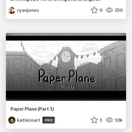
ryanjones
0
250
Paper Plane (Part 1)
katiecoart
1
10k
PRO