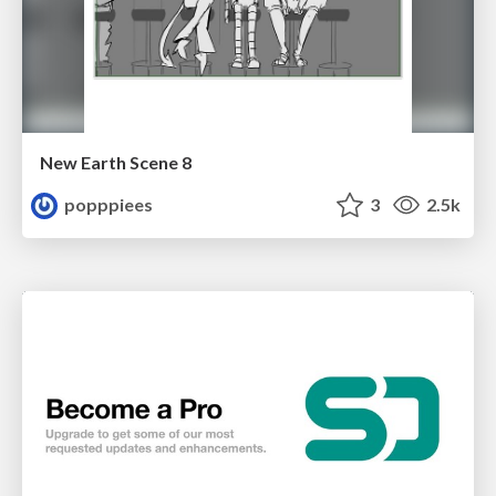
New Earth Scene 8
popppiees
3
2.5k