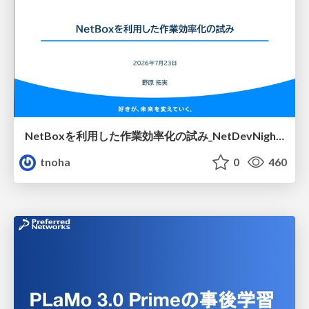
NetBoxを利用した作業効率化の試み_NetDevNight4
tnoha
0
460