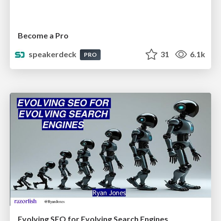
Become a Pro
speakerdeck
31
6.1k
PRO
Evolving SEO for Evolving Search Engines