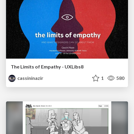
The Limits of Empathy - UXLibs8
cassininazir
1
580