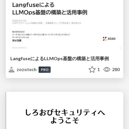
LangfuseによるLLMOps基盤の構築と活用事例
zozotech
1
280
PRO