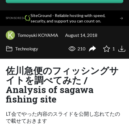
SiteGround - Reliable hosting with speed,
·
→
SPONSORED
security, and support you can count on.
Tomoyuki KOYAMA
August 14, 2018
Technology
210
1
佐川急便のフィッシングサ
イトを調べてみた /
Analysis of sagawa
fishing site
LT会でやった内容のスライドを公開し忘れてたの
で載せておきます