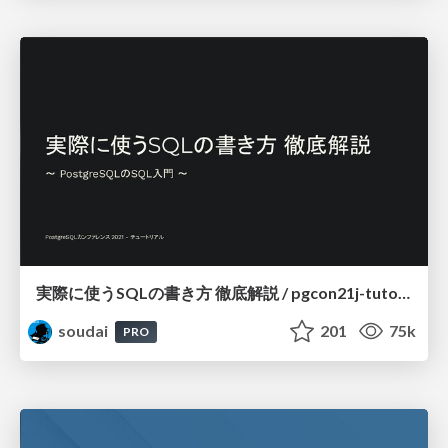
実際に使うSQLの書き方 徹底解説 / pgcon21j-tutorial
soudai
201
75k
PRO