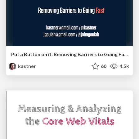
Put a Button on it: Removing Barriers to Going Fast.
kastner
60
4.5k