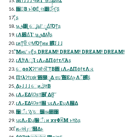
ͦΜͳ࣌ɺ ɺ ɺ ԿͷͨΊʹ ษڧͬͯ͢ΔΜͩΖ͏
਌༑͔Β ͱݴΘΕͨ ͓લ͸ເ͕͋ͬͯત·͍͠ʂ
ͦ͏͔ʂ
ษڧ͸ ͍͍େֶɺ͍͍اۀʹ ೖΔͨΊ͡Όͳ͍ʂ
ເΛ׎͑ΔͨΊʹ ษڧ͢ΔΜͩʂ
ເͷͳ͍ਓͬͯ ଟ͍Μ͡Όͳ͍ͷʁ ΋͔ͯ͠͠ɺ ɺ ɺ
ͨ͘͞Μͷເʹ ৮Ε͍ͨʂ DREAM! DREAM! DREAM! DREAM!
ເΛֶ࣋ͭੜΛूΊ ເΛޠΔΠϕϯτΛ͠Α͏ʂ
େֶαοΧʔ෦ʹॴଐ ͠ͳ͕Β΋ ເΛޠΔΠϕϯτΛ։࠵
Πϯλʔϯ׆ಈʹ΋೤͕ೖΔ ಉ࣌ʹ΍ΕΔ͜ͱΛ૿΍͍ͨ͠ʂ
͢Δͱɺ ɺ ɺ େֶͷڭत͔Β
ເΛޠΕΔϥʔϝϯ԰͕ ͋ΔΒ͍͠
ເΛޠΕΔϥʔϝϯ԰ ʮເΛޠΕʯΛ஌Δ
૑ۀऀʹձ͍ʹେ෼ɾผ෎΁
ʮເΛޠΕʯ૑ۀऀͷ χγΦΧ͞Μ ͱग़ձ͏ʂ
ͦͷޙઍ༿ʹ໭Δͱ