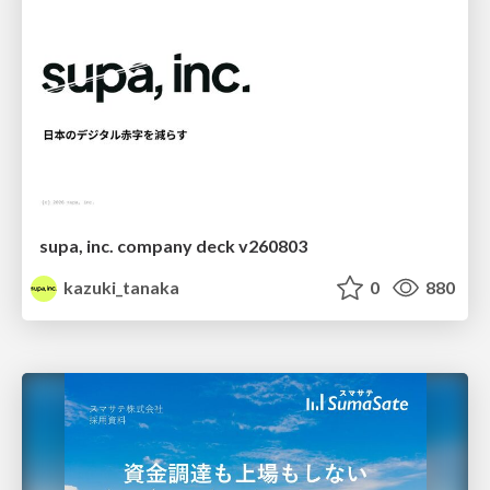
supa, inc. company deck v260803
kazuki_tanaka
0
880