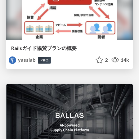
Railsガイド協賛プランの概要
yasslab
2
14k
PRO