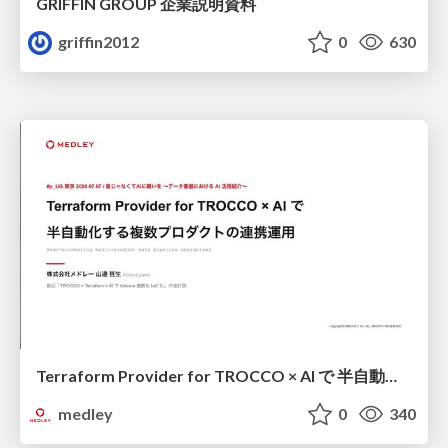
GRIFFIN GROUP 企業説明資料
griffin2012
0
630
Terraform Provider for TROCCO × AI で 半自動化する複数プロダクトの連携運用 / Semi-Automating Multi-Product Data Integration Ops with the Terraform Provider for TROCCO × AI
medley
0
340