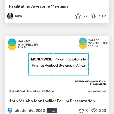
Facilitating Awesome Meetings
lara
57
7.1k
16th Malabo Montpellier Forum Presentation
akademiya2063
0
320
PRO