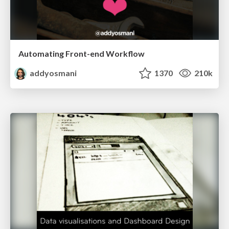
Automating Front-end Workflow
addyosmani
1370
210k