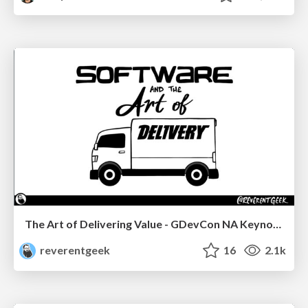
The Art of Delivering Value - GDevCon NA Keynote
reverentgeek
16
2.1k