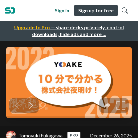
Sign in
Sign up for free
Upgrade to Pro
— share decks privately, control
downloads, hide ads and more …
Tomoyuki Fukagawa
December 26, 2025
PRO