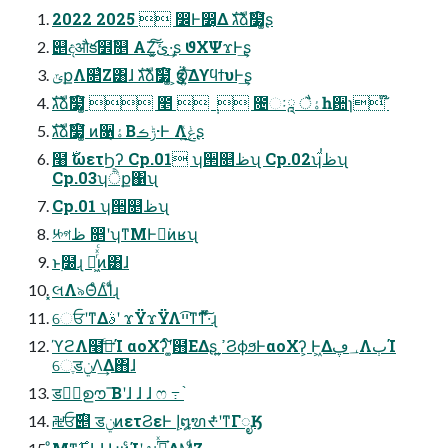
2022 2025  ෼Ͱ෼͔Δ גࣜձࣾ໷໌͚ʂ
୅දऔక໾ࣾ௕ ΑΖ͓͘͠ئ͍͠·͢ʂ ϑΧΨϫͰ͢ʂ
ݶքΛ௒͑Ζ͸ɺ גࣜձࣾ໷໌͚ ͕ӡӦ͍ͯ͠ΔϒϥϯυͰ͢ʂ
גࣜձࣾ໷໌͚  ೥  ݄  ೔ઃཱ ैۀһ਺ɿ ໊
גࣜձࣾ໷໌͚ ͷ૑ۀ͔Βݱࡏ·Ͱ Λݟ͍ͯ͜͏ʂ
໨࣍ ώετϦʔ Cp.01 ʮ੒௕ظʯ Cp.02ʮࠞ໎ظʯ
Cp.03ʮੈք΁ʯ
Cp.01 ʮ੒௕ظʯ
༮গظ ෕ʹʮͳΜͰಇ͘ͷʁʯ
ͱ࣭໰ɻ ฦ͖ͬͯͨͷ͸ɺ
͓લΛ৯ΘͤΔͨΊͩɻ
େਓʹͳΔࣄʹ ϫΫϫΫΛײ͡ͳ͘ͳͬͯ͠·ͬͨɻ
ϓϩΛ໨ࢦͨ͢Ί αοΧʔʹ໌͚฻ΕΔʂ ߴ͍ϨϕϧͰαοΧʔ͕ Ͱ͖Δ؀ڥΛٻΊ
େֶडݧΛ͢Δ΋ɺ
डݧࣦഊ ͞Βʹɺ ɺ ɺ ෆ ߹ ֨
࿘ਓ࣌୅ डݧͷετϨεͰ إ໘ຑᙺʹͳΓೖӃ