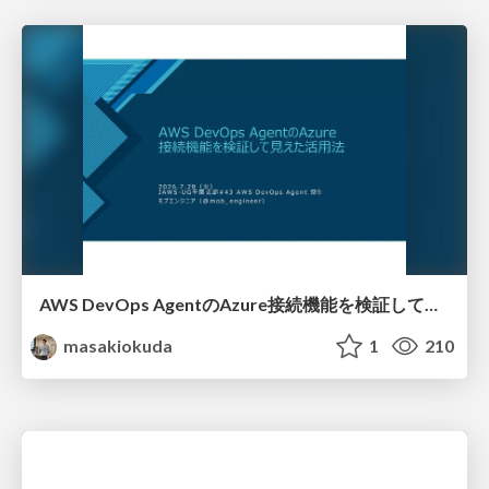
AWS DevOps AgentのAzure接続機能を検証して見えた活用法／Use Cases Verified for the AWS DevOps Agent's Azure Connectivity Feature
masakiokuda
1
210