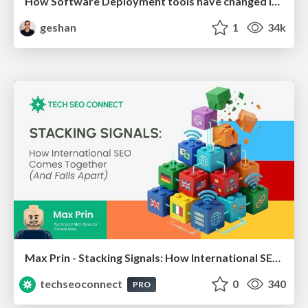
How Software Deployment tools have changed in the past 20 years
geshan
1
34k
Max Prin - Stacking Signals: How International SEO Comes Together (And Falls Apart)
techseoconnect
0
340
PRO