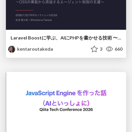
Laravel Boostに学ぶ、AIにPHPを書かせる技術 〜OSSの実装から蒸留するエージェント制御の王道〜
kentaroutakeda
3
660