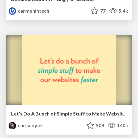
carmenintech
77
5.4k
Let's Do A Bunch of Simple Stuff to Make Websites Faster
chriscoyier
508
140k