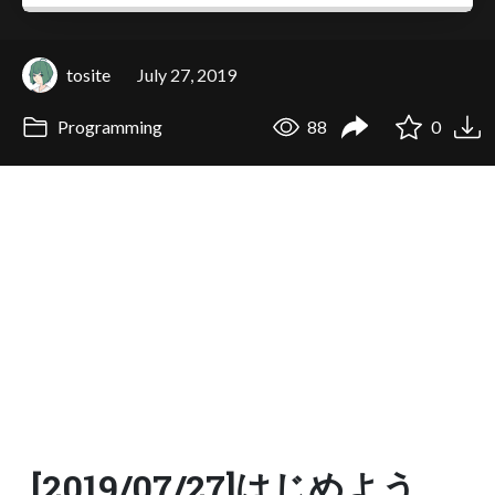
tosite
July 27, 2019
Programming
88
0
[2019/07/27]はじめよう、