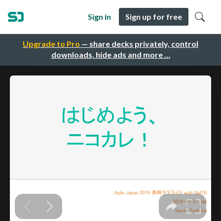
Sign in
Sign up for free
Upgrade to Pro
— share decks privately, control
downloads, hide ads and more …