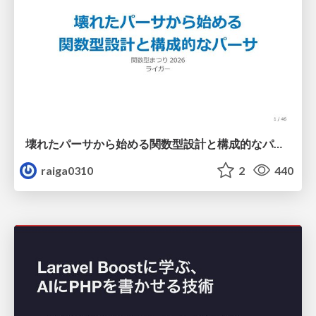
壊れたパーサから始める関数型設計と構成的なパーサ #fp_matsuri
raiga0310
2
440