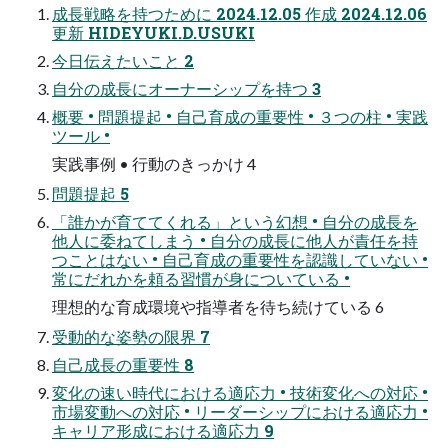
成長戦略を持つために 2024.12.05 作成 2024.12.06
更新 HIDEYUKI.D.USUKI
今日伝えたいこと 2
自分の成長にオーナーシップを持つ 3
概要 • 問題提起 • 自己育成の重要性 • ３つの柱 • 実践
ツール •
実践事例 • 行動のきっかけ 4
問題提起 5
「誰かが育ててくれる」という幻想 • 自分の成長を
他人に委ねてしまう • 自分の成長に他人が責任を持
つことはない • 自己育成の重要性を認識していない •
常にだれかを頼る習慣が身についている •
理想的な育成環境や指導者を待ち続けている 6
受動的な姿勢の限界 7
自己成長の重要性 8
変化の速い時代における適応力 • 技術変化への対応 •
市場変動への対応 • リーダーシップにおける適応力 •
キャリア形成における適応力 9