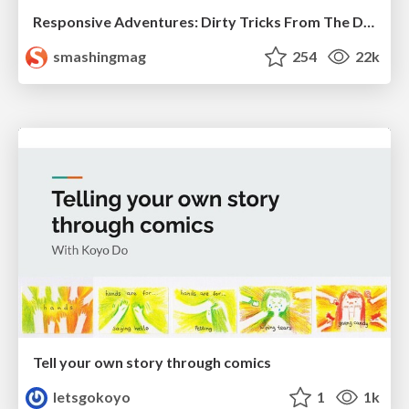
Responsive Adventures: Dirty Tricks From The Dark Corners of Front-End
smashingmag
254
22k
Tell your own story through comics
letsgokoyo
1
1k