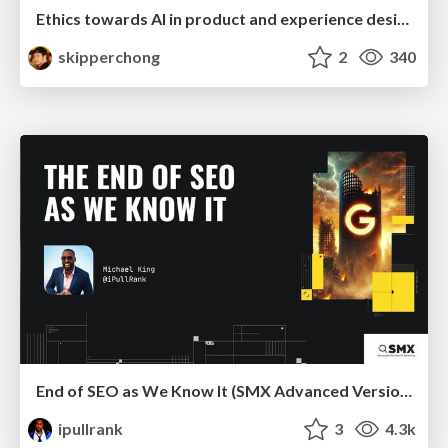
Ethics towards AI in product and experience design
skipperchong
2
340
End of SEO as We Know It (SMX Advanced Version)
ipullrank
3
4.3k