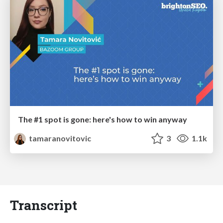
The #1 spot is gone: here's how to win anyway
tamaranovitovic
3
1.1k
Transcript