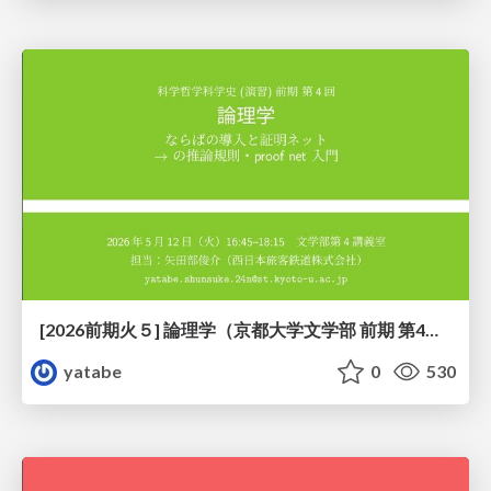
[2026前期火５] 論理学（京都大学文学部 前期 第4回）「 ならば（→）の導入と証明ネット」
yatabe
0
530