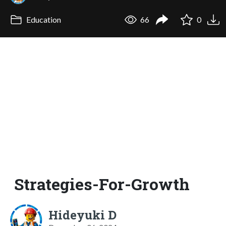
Education
66
0
Strategies-For-Growth
Hideyuki D