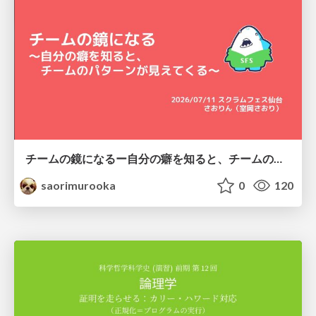
チームの鏡になるー自分の癖を知ると、チームのパターンが見えてくる@スクフェス仙台
saorimurooka
0
120