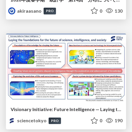
akiraasano
0
130
PRO
Visionary Initiative: Future Intelligence — Laying the foundations for the future of science, intelligence, and society | Science Tokyo
sciencetokyo
0
190
PRO