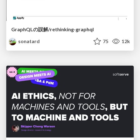
GraphQLの誤解/rethinking-graphql
sonatard
75
12k