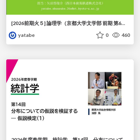
[2026前期火５] 論理学（京都大学文学部 前期 第6回）「かつとまたはの規則」
yatabe
0
460
2026年度春学期 統計学 第14回 分布についての仮説を検証する ― 仮説検定（１） (2026. 7. 2)