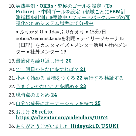
実践事例 • OKRs • 究極のゴールを設定（To
Future） • 中間ゴールを設定（領域ごとにEBM計
測指標を計測）※実験中 • フィードバックループの可
視化のためシステム思考にて分析中
• ふりかえり • 1day ふりかえり • 15分/日
notion/Gemini/claudeを利用 • デイリージャーナル
（日記）をカスタマイズ • メンター活用 • 社内メン
ター • 社外メンター 19
最適化を繰り返し行う 20
で、明日からなにをすれば？ 21
小さく始める 目標をつくる 22 実行する 検証する
うまくいかないことを認める 23
現時点のまとめ 24
自分の成長にオーナーシップを持つ 25
おまけ 26 ref.to:
https://adventar.org/calendars/11074
ありがとうございました Hideyuki.D. USUKI