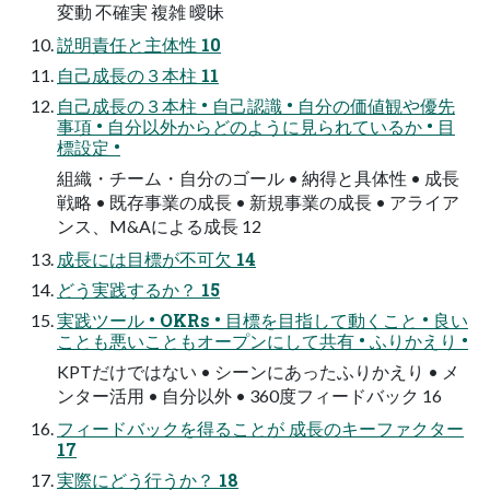
変動 不確実 複雑 曖昧
説明責任と主体性 10
自己成長の３本柱 11
自己成長の３本柱 • 自己認識 • 自分の価値観や優先
事項 • 自分以外からどのように見られているか • 目
標設定 •
組織・チーム・自分のゴール • 納得と具体性 • 成長
戦略 • 既存事業の成長 • 新規事業の成長 • アライア
ンス、M&Aによる成長 12
成長には目標が不可欠 14
どう実践するか？ 15
実践ツール • OKRs • 目標を目指して動くこと • 良い
ことも悪いこともオープンにして共有 • ふりかえり •
KPTだけではない • シーンにあったふりかえり • メ
ンター活用 • 自分以外 • 360度フィードバック 16
フィードバックを得ることが 成長のキーファクター
17
実際にどう行うか？ 18