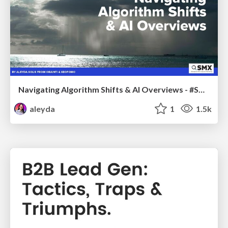
Navigating Algorithm Shifts & AI Overviews - #SMXNext
aleyda
1
1.5k