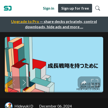
Sign in
Sign up for free
Upgrade to Pro
— share decks privately, control
downloads, hide ads and more …
Hideyuki D
December 06, 2024