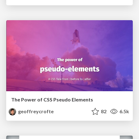
The Power of CSS Pseudo Elements
geoffreycrofte
82
6.5k