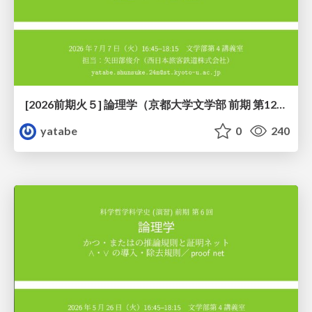
[2026前期火５] 論理学（京都大学文学部 前期 第12回）「証明を走らせる：カリー・ハワード対応」
yatabe
0
240