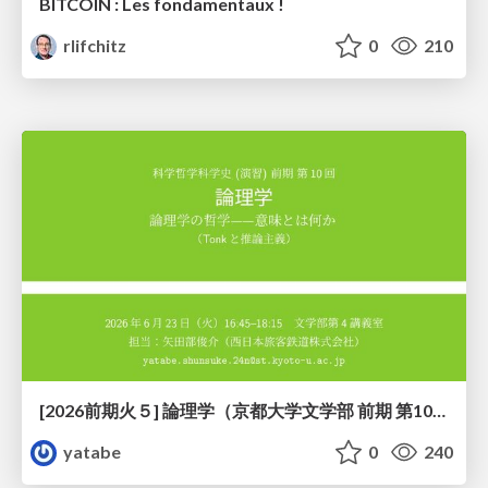
BITCOIN : Les fondamentaux !
rlifchitz
0
210
[2026前期火５] 論理学（京都大学文学部 前期 第10回）「論理学の哲学——意味とは何か（Tonkと推論主義）」
yatabe
0
240