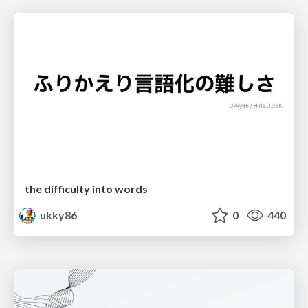
the difficulty into words
ukky86
0
440