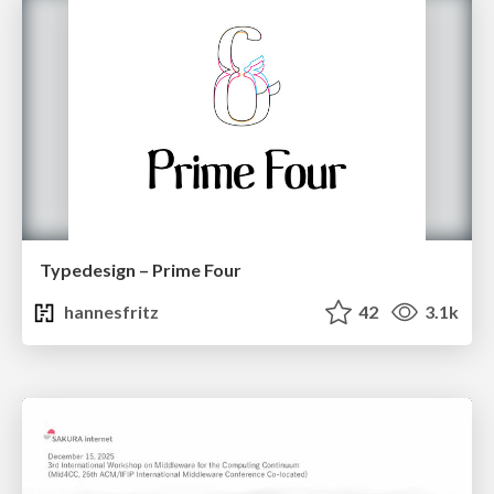
Typedesign – Prime Four
hannesfritz
42
3.1k