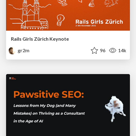
Rails Girls Zürich Keynote
gr2m
96
14k