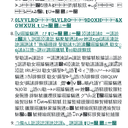
ᗈᓥ஑ᕞ䞉Ἀ⦖䝧䝖䝘䝮 ᚑᴗဨᩘ ே
ᖺ᭶ᮎ᫬Ⅼ ⮬ᕫ⤂௓ ఍♫⤂௓
0LVVLRQ9LVLRQ9DOXH&X
OWXUH ⮬ᕫ⤂௓ ఍♫⤂௓
ᥦ౪䝃䞊䝡䝇୍ぴ ⮬ᕫ⤂௓ ఍♫⤂௓ 䛩䜉䛶䛾ே⏕䜢䚸
౽฼䛷㇏䛛䛻䛩䜛䚹 䝡䝆䝛䝇䛾ᡂ㛗䜢ຍ㏿䛥䛫䜛䚹
䛟䜙䛧䛾⤒῭䝯䝕䜱䜰 䛚㔠䛾ぢ䛘䜛໬䝃䞊䝡䝇 㔠⼥ၟ
ရ䛾ẚ㍑䞉⏦䛧㎸䜏䝃䜲䝖 ⮬ື㈓㔠䜰䝥䝸
䛚㔠䜢๓䜈䚹ே⏕䜢䜒䛳䛸๓䜈䚹 䝟䞊䝖䝘䞊䛸ඹ䛻䚸
᪂䛯䛺㔠⼥䝃䞊䝡䝇䜢๰ฟ䛩䜛䚹 䛚㔠䜢䛔䛔᪉ྥ䜈䛸ື䛛
䛩䚹 IRUżż 㔠⼥ᶵ㛵䛚ᐈᵝྥ䛡 ⮬ືᐙィ⡙䞉㈨⏘⟶⌮䝃䞊
䝡䝇 ㏻ᖒ䜰䝥䝸 㔠⼥ᶵ㛵䛚ᐈᵝྥ䛡㏻ᖒ䜰䝥䝸 0)8QLW
㔠⼥ᶵ㛵䛾䜰䝥䝸䜈䛾୍㒊ᶵ⬟ᥦ౪ ௻ᴗ㛫ᚋᡶ䛔Ỵ῭䝃䞊䝡䝇
%)0 ἲேྥ䛡㈨㔠⟶⌮䝃䞊䝡䝇 ᡂ㛗௻ᴗྥ䛡䝣䜱䝘䞁䝅
䝱䝹䞉 䜰䝗䝞䜲䝄䝸䞊䝃䞊䝡䝇 グᖒ௦⾜⮬ື໬䝃䞊䝡䝇
䜽䝷䜴䝗⤒Ⴀศᯒ䝋䝣䝖 䝬䞊䜿䝔䜱䞁䜾䝥䝷䝑䝖䝣䜷
䞊䝮 䜲䞁䝃䜲䝗䝉䞊䝹䝇ᨭ᥼ 䝞䝑䜽䜸䝣䜱䝇䜽䝷䜴
䝗໬ᨭ᥼ 䝞䝑䜽䜸䝣䜱䝇ྥ䛡 ᴗົຠ⋡໬䝋䝸䝳䞊䝅䝵䞁
ி㒔ᣐⅬ䚹䜑䛱䜓䛟䛱䜓᥇⏝䛧䛯䛔 ⮬ᕫ⤂௓ ఍♫⤂௓