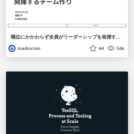
職位にかかわらず全員がリーダーシップを発揮するチーム作り / Building a team where everyone can demonstrate leadership regardless of position
madoxten
64
56k