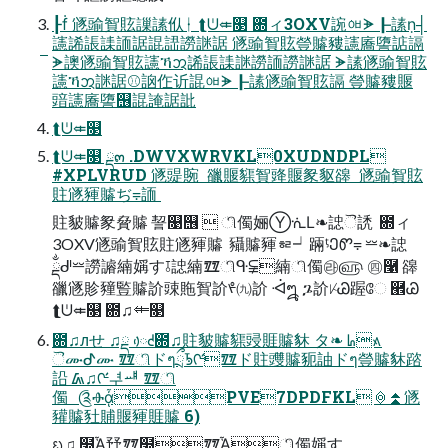
┠ḟ 䝇䜽䝷䝮䜈䛾㐺ᛂ ⮬ᕫ⤂௓ ఍ィ3OXV䛷ᅄᗘ┠䛾ṇ┤
䜢䛥䛫䛶䛔䛯䛰䛝䜎䛧䛯 䝇䜽䝷䝮䝁䞊䝏䜢㢗䜐䛸䛿
୕ᗘ䜒䝇䜽䝷䝮䜢ኻᩋ䛥䛫䛶䛧䜎䛔䜎䛧䛯 ୕ᗘ䛾䝇䜽䝷䝮
䜢ኻᩋ䛧䛯⚾䛜㑅䜣䛰ᅄᗘ┠䛾䝇䜽䝷䝮䛿 䝁䞊䝏䞁
䜾䜢㢗䜐஦䛰䛳䛯䚹
⮬ᕫ⤂௓
⮬ᕫ⤂௓ ྡ๓ .DWVXWRVKL0XUDNDPL
#XPLVRUD 䝇䜻䝹  䜲䞁䝣䝷䜶䞁䝆䝙䜰  䝇䜽䝷䝮
䝬䝇䝍䞊ぢ⩦䛔 
䝬䝛䞊䝆䝱䞊 䛚௙஦  ி㒔㛤ⓎᣐⅬ❧䛱ୖ䛢  ఍ィ
3OXV䝇䜽䝷䝮䝬䝇䝍䞊  䝕䞊䝍ᇶ┙䠃ᶵᲔᏛ⩦ ⏕❧䛱
ྡྂᒇ⏕䜎䜜䋻㛵す⫱䛱䋻ᮾிᑵ⫋䋻ி㒔㉱௵ ㊃࿡ 䜰
䜲䝇䝩䝑䜿䞊䚸䜹䝯䝷䚸ᢞ㈨䚸 ᐙ᪘ ጔ䚸ᜥᏊ䠎ே ཮Ꮚ
⮬ᕫ⤂௓ ఍♫⤂௓
఍♫ᴫせ ♫ྡ ᰴᘧ఍♫䝬䝛䞊䝣䜷䝽䞊䝗 タ❧ ᖺ᭶
ୖሙᕷሙ ᮾிドๆྲྀᘬᡤᮾド䝬䝄䞊䝈䛆ドๆ䝁䞊䝗䠖
䛇 ᮏ♫ᡤᅾᆅ ᮾி
㒔 ༊ⰪᾆPVE7DPDFKL⏣⏫䝇
䝔䞊䝅䝵䞁䝍䝽䞊 6)
ᨭ♫ ໭ᾏ㐨ᮾ໭ᮾᾏி㒔㛵す