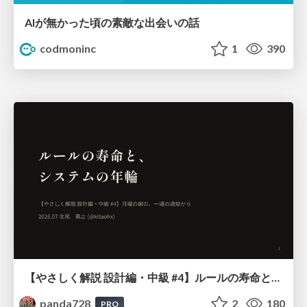
AIが無かった頃の素敵な出会いの話
codmoninc
1
390
【やさしく解説 設計編・中級 #4】ルールの寿命と、システムの年輪
panda728
2
180
PRO