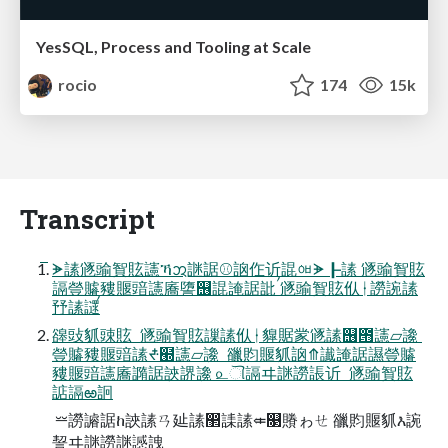
YesSQL, Process and Tooling at Scale
rocio
174
15k
Transcript
୕ᗘ䛾䝇䜽䝷䝮䜢ኻᩋ䛧䛯⚾䛜㑅䜣䛰ᅄᗘ┠䛾 䝇䜽䝷䝮
䛿䝁䞊䝏䞁䜾䜢㢗䜐஦䛰䛳䛯䚹 ࠥ䝇䜽䝷䝮㐺ᛂ䜎䛷䛾
㐨䛾䜚ࠥ
䜰䜴䝖䜹䝮  䝇䜽䝷䝮䜈䛾㐺ᛂ䝥䝻䝉䝇䛾஦౛䜢▱䜛 
䝁䞊䝏䞁䜾䛾ᙺ๭䜢▱䜛  䜲䝧䞁䝖䛜⤊䜟䛳䛯䜙䝁䞊
䝏䞁䜾䜢㢗䜏䛯䛟䛺䜛 ௨ୗ䛿ヰ䛧䜎䛫䜣  䝇䜽䝷䝮
䛸䛿ఱ䛛
 ⏕䜎䜜䛯ከ䛟䛾ㄢ㢟䛾඲䛶䛾⤂௓䞉ゎㄝ 䜲䝧䞁䝖እ䛷
䛚ヰ䛧䜎䛧䜗䛖