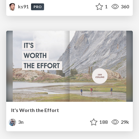
ks91
1
360
PRO
It's Worth the Effort
3n
188
29k