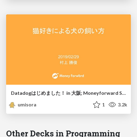
Datadogはじめました！ in 大阪; Moneyforward Session
umisora
1
3.2k
Other Decks in Programming