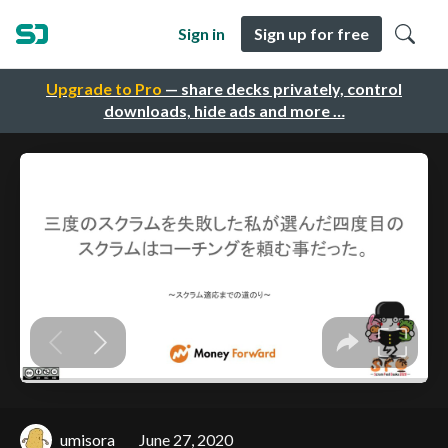
Sign in
Sign up for free
Upgrade to Pro
— share decks privately, control
downloads, hide ads and more …
umisora
June 27, 2020