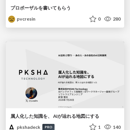
プロポーザルを書いてもらう
pvcresin
0
280
属人化した知識を、 AIが辿れる地図にする
pkshadeck
1
140
PRO