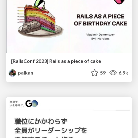
[RailsConf 2023] Rails as a piece of cake
palkan
59
6.9k