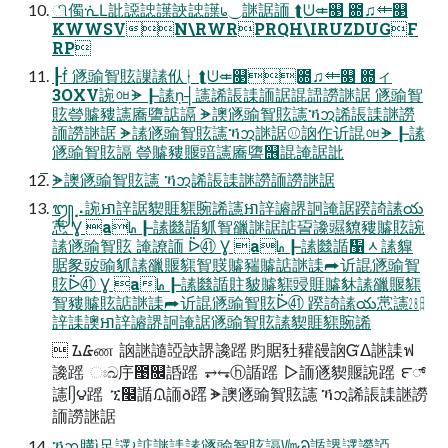
ி㒔ᣐⅬ䚹䜑䛱䜓䛟䛱䜓᥇⏝䛧䛯䛔 ⮬ᕫ⤂௓ ఍♫⤂௓
KWWSVN\RWRPRQH\IRUZDUGF
RP
┠ḟ 䝇䜽䝷䝮䜈䛾㐺ᛂ ⮬ᕫ⤂௓఍♫⤂௓ ఍ィ
3OXV䛷ᅄᗘ┠䛾ṇ┤䜢䛥䛫䛶䛔䛯䛰䛝䜎䛧䛯 䝇䜽䝷
䝮䝁䞊䝏䜢㢗䜐䛸䛿 ୕ᗘ䜒䝇䜽䝷䝮䜢ኻᩋ䛥䛫䛶䛧䜎
䛔䜎䛧䛯 ୕ᗘ䛾䝇䜽䝷䝮䜢ኻᩋ䛧䛯⚾䛜㑅䜣䛰ᅄᗘ┠䛾
䝇䜽䝷䝮䛿 䝁䞊䝏䞁䜾䜢㢗䜐஦䛰䛳䛯䚹
୕ᗘ䜒䝇䜽䝷䝮䜢 ኻᩋ䛥䛫䛶䛧䜎䛔䜎䛧䛯
᭩⡠䛷ឤ䛨䛯䝟䝽䝣䝹䛥䜢ឤ䛨䜜䛺䛛䛳䛯䠏䛴䛾య
㦂 Ɣ aᖺ┠䛾㡭䛻䝖䝷䜲䛧䛯䛸䛒䜛䝃䝤䝏䞊䝮䛷
䛾䝇䜽䝷䝮 䛳䜍䛔 ᐇ㊶ Ɣ aᖺ┠䛾㡭䛻኱ᆺ䛾䝥
䝻䝆䜵䜽䝖䛾䜲䞁䝣䝷䝸䞊䝎䞊䛸䛧䛶⮫䜣䛰䝇䜽䝷
䝮ᐇ㊶ Ɣ aᖺ┠䛾㡭䛻䝬䝛䞊䝣䜷䝽䞊䝗䛾䜲䞁䝣
䝷䝏䞊䝮䛸䛧䛶⮫䜣䛰䝇䜽䝷䝮ᐇ㊶ 䠏䛴䛾య㦂䜢㏻
䛨䛶䜒ឤ䛨䜜䛺䛛䛳䛯䝇䜽䝷䝮䛾䝟䝽䝣䝹䛥
 ᮍ᮶ண 䛜䛧䜔䛩䛟䛺䜛䠛 䝧䝻䝅䝔䜱䛜Ᏻᐃ䛧䛶ฟ
䜛䠛  ඃඛ㡰఩௜䛡䠛  ⥅⥆ⓗ䛻䠛  ▷䛔䝇䝟䞁䛷䠛  ౯್
䜢ᥦ౪䠛  ኚ໬䛻ᙉ䛔ð䠛 ୕ᗘ䜒䝇䜽䝷䝮䜢 ኻᩋ䛥䛫䛶䛧䜎
䛔䜎䛧䛯
ኻᩋ䐟ὶ⾜䜚≀䛸䛧䛶䛾䝇䜽䝷䝮䛿㏞Ꮚ䛻䛺䜚䜎䛩