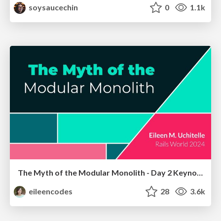
soysaucechin
0
1.1k
The Myth of the Modular Monolith - Day 2 Keynote - Rails World 2024
eileencodes
28
3.6k