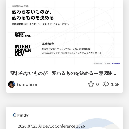
変わらないものが、変わるものを決める — 意図駆動開発 × イベントソーシング × イミュータブル | What Doesn't Change Decides What Can — IDD × Event Sourcing × Immutability
tomohisa
0
1.3k