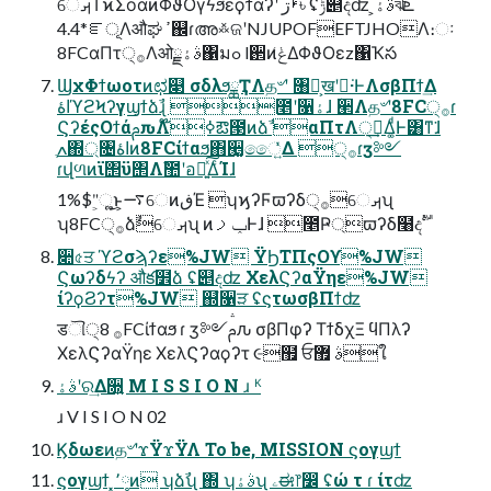
େࡕΤϰΣοαͷΦϑΟγϟϧεϙϯαʔʹ ؙࢁڗ৳ ʢݱ୅දʣ ͕ࣄۀঝܧ
*4.4ೝূΛऔಘ ߴ஌ɾഅ࿏ଜʹNJUPOFEFTJHOΛ։ઃ
8FCαΠτ੍࡞Λओྗࣄۀ΁มߋ l઒ͷݟ͑ΔΦϑΟεz΁Ҡస
ϢχΦϯωοτͷಛ௃ σδλϧྖҬΛத৺ʹ ৘ใ͕खʹಧ͘·ͰΛσβΠϯ͢Δ
اۀϓϩϞʔγϣϯձࣾɻ ೥ʹ૑ۀɺ ؔ੢Λத৺ʹ8FC੍࡞ɾ
ϚʔέςΟϯάࢧԉΛߦ͏໊ఔ౓ͷձࣾ αΠτΛ੍࡞͢Δ͚ͩͰ͸ͳ͘ɺ
ɾվળͷϊ΢ϋ΢Λࣾ಺ʹอ༗͍ͯ͠ΔͨΊɺ
1%$"͕ૣ͍͜ͱ͕࠷େͷڧΈ ʮϗʔϜϖʔδ੍࡞େࡕʯ
ʮ8FC੍࡞ձࣾେࡕʯ ͷݕࡧͰɺ ೥Ҏ্ϖʔδ໨දࣔ
૊৫ਤ ϓϩσϡʔε%JW ΫϦΤΠςΟϒ%JW
Ϛωʔδϟʔ औక໾ձ ʢ୅දʣ ΧελϚʔαΫηε%JW
ίʔϙϨʔτ%JW ஍ํ૑ੜ ʢϛτωσβΠϯʣ
डୗ੍࡞ 8FCίϯαϧ ɾ ӡ༻ࢧԉ σβΠφʔ ΤϯδχΞ ϥΠλʔ
ΧελϚʔαΫηε ΧελϚʔαϙʔτ ૯຿ ਓࣄ ޿ใ
ࣄۀʹର͢Δ૝͍ M I S S I O N ɹ ᴷ
ɹ V I S I O N 02
Ϗδωεͷத৺ʹϫΫϫΫΛ To be, MISSION ϛογϣϯ
ϛογϣϯ ͓٬༷ͷ ʮձࣾʯ ΍ ʮࣄۀʯ ۦಈ෦෼ ʢώ τ ɾ ίτʣ