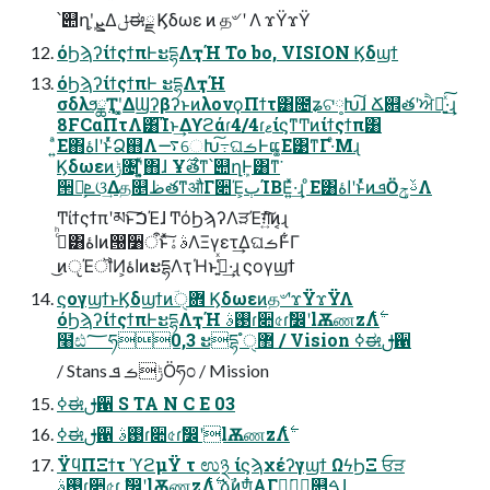
՝୊ղܾʹܨ͕Δݪಈྗ Ϗδωε ͷ த৺ ʹ Λ ϫΫϫΫ
όϦϡʔίϯςϯπͰະདྷΛҭΉ To bo, VISION Ϗδϣϯ
όϦϡʔίϯςϯπͰ ະདྷΛҭΉ
σδλϧྖҬʹ͓͚ΔϢʔβʔͱͷλονϙΠϯτ͸೔ʑଟ༷Խ͠ɺ Ճ଎తʹਐԽ͍ͯ͠·͢ɻ
8FCαΠτΛ͸͡Ίͱ͢Δϒϩάɾ4/4ɾޱίϛͳͲͷίϯςϯπ͸
͍ͣΕ΋اۀʹͱͬͯՁ஋Λ࠷େԽ͠߹͏ଘࡏͰແ͚Ε͹ͳΓ·ͤΜɻ
Ϗδωεͷݱ৔ʹ͓͍ͯ΋ɺ Ұ࣌తͳ՝୊ղܾͰ͸ͳ͘
੒Ռ͕ܧଓ͢Δத௕ظతͳऔΓ૊Έ͕ٻΊΒΕ͍ͯ·͢ɻ ͦΕ͸اۀʹͱͬͯͷܦӦࢿݯΛ
Ͳ͏ίϯςϯπʹམͱ͠ࠐΈɺ Ͳ͏όϦϡʔΛੜΈग़͍ͯ͘͠ͷ͔ɻ
ࢲͨͪ͸اۀͷ൐૸ऀͱͯ͠ࣄۀΛΞγετ͢ΔଘࡏͰ͋Γ
͜ͷੵΈॏͶ͕اۀͷະདྷΛҭΉͱߟ͍͑ͯ·͢ɻ ϛογϣϯ
ϛογϣϯͱϏδϣϯͷؔ܎ੑ Ϗδωεͷத৺ʹϫΫϫΫΛ
όϦϡʔίϯςϯπͰະདྷΛҭΉ ࢓ࣄɾ૊৫ɾࣗ෼ʹlѪணzΛ࣋ͭ
໨ඪ؅ཧ0,3 ະདྷ ํ޲ੑ / Vision ߦಈࢦ਑
/ Stans ݱࡏ ܦӦཧ೦ / Mission
ߦಈࢦ਑ S TA N C E 03
ΫϥΠΞϯτ ϓϩμΫ τ ಉ྅ ίϛϡχέʔγϣϯ ΩϟϦΞ ਓੜ
࢓ࣄɾ૊৫ɾ ࣗ෼ʹlѪணzΛ࣋ͭ ձࣾͷण໋ΑΓಇ͘ظ͕ؒ௕͍ࠓɺ