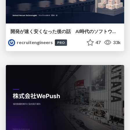
開発が速く安くなった後の話 AI時代のソフトウェアエンジニアリング組織論 #devsumi
recruitengineers
47
33k
PRO