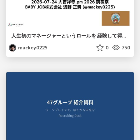
人生初のマネージャーというロールを 経験して得たもの・失ったもの / Reflections on My First Manager Role
mackey0225
0
750