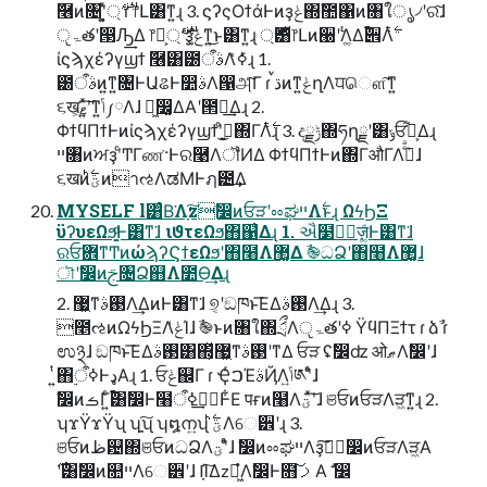
ٞ࿦ͷ৔ʹ্͓͍ͯ࢘ ɾ ෦Լ͸ͳ͍ɻ 3. ϛʔςΟϯάͰͷҙݟ΍ࣾ಺΁ͷ৘ใൃ৴ʹର͠ɺ
ੵۃతʹ൓Ԡ͢Δ ෦Լ্͕࢘ʹҙݟ͍͚ͯ͠ͳ͍͜ͱ͸ͳ͍ɻ ্࢘͸෦Լͷ੠ʹࣖΛ܏͚Δ࢟੎Λ࣋ͭ
ίϛϡχέʔγϣϯ ٞ࿦͸౰ࣄऀΛަ͑ͯߦ͏ɻ 1.
౰ࣄऀͷ͍ͳ͍৔ͰԱଌͰ෺ࣄΛ൑அͨ͠Γ ɾ ࠜڌͷͳ͍ݟղΛਧௌ͠ͳ͍
૬ख͕ޱʹ͍ͯ͠ͳ͍ݴ༿Λɺ ฉ͖෼͚ΔΑ͏ʹ౒ྗ͢Δɻ 2.
ΦϯϥΠϯͰͷίϛϡχέʔγϣϯʹͦ͜ࢥ͍΍ΓΛ࣋ͭɻ 3. දݱྗ΍ཧղྗʹ͸ݸਓ͕ࠩ͋Δɻ
ײ৘ͷਅҙʹͨͲΓண͘·Ͱର࿩ΛॏͶΔ ΦϯϥΠϯͰͷ΍ΓऔΓΛܰࢹͤͣɺ
૬खͷؾ࣋ͪͷาઌΛಡΜͰฦ౴͢Δ
MYSELF l͸ͨΒ͘Λָ͘͠zࣗ෼ͷਓੜʹೲಘײΛ࣋ͱ͏ɻ ΩϟϦΞ
ϋʔυεΩϧ͚ͩͰ͸ͳ͘ɺ ιϑτεΩϧ΋஁͑Δɻ 1. ઐ໳తٕज़͚ͩͰ͸ͳ͘ɺ
ରਓؔ܎ͳͲͷώϡʔϚϯεΩϧʹ΋໨Λ޲͚Δ ࣾ֎ධՁʹ΋໨Λ޲͚ɺ
ৗʹࣗ෼ͷࢢ৔Ձ஋Λ೺Ѳ͢Δɻ
2. ޷͖ͳ࢓ࣄΛ͢ΔͷͰ͸ͳ͘ɺ ୭͔ʹඞཁͱ͞ΕΔ࢓ࣄΛ͢Δɻ 3.
೥ઌͷΩϟϦΞΛݟͭΊɺ ࣾ֎ͱͷ৘ใ΍ަྲྀΛੵۃతʹߦ͏ ΫϥΠΞϯτ ɾ ձࣾ ɾ
ಉ྅ɺ ඞཁͱ͞ΕΔ࢓ࣄ͸΍͕ͯ޷͖ͳ࢓ࣄʹͳΔ ਓੜ ʢࣗ෼ʣ ओޠΛࣗ෼ʹɺ
͍ͭ΋࣮ߦऀͰډΑ͏ɻ 1. ਓݟ஌Γ ɾ ҾͬࠐΈࣄҊΛݴ͍༁ʹͤͣɺ
ࣗ෼ͷࡏΓ͍ͨ࢟͸ࣗ෼Ͱ໨ࢦ࣮͢ߦऀͰ͋Ε पғͷ໨Λؾʹͯ͠ɺ ଞਓͷਓੜΛੜ͖ͳ͍ɻ 2.
ʮϫΫϫΫʯ ʮָ͍͠ʯ ʮ໘ന͍ʯ ؾ࣋ͪΛେ੾ʹɻ 3.
ଞਓͷظ଴΍ଞਓͷධՁΛؾʹͤͣɺ ࣗ෼ͷೲಘײΛҙࣝࣗ͠෼ͷਓੜΛੜ͖Α͏
࣌ʹ͸ࣗ෼ͷ௚ײΛେ੾ʹɺ lָ͠ΊΔzಇ͖ํΛࣗ෼Ͱ໛ࡧ͠Α͏ ࣗ ෼