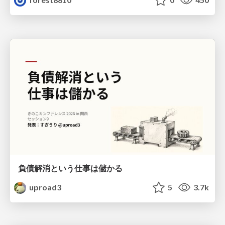
負債解消という仕事は儲かる
uproad3
5
3.7k