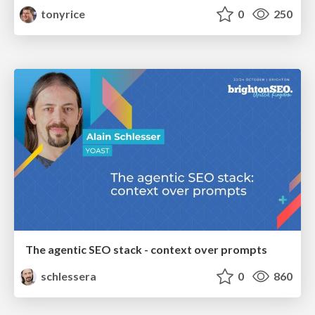
tonyrice
0
250
The agentic SEO stack - context over prompts
schlessera
0
860