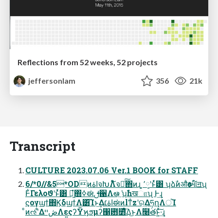
Reflections from 52 weeks, 52 projects
jeffersonlam
356
21k
Transcript
CULTURE 2023.07.06 Ver.1 BOOK for STAFF
6/*0//&5*ODͷاۀจԽΛ໌จԽͨ͠΋ͷɻ ͓٬༷ʹͱͬͯ͸ ʮձࣾͷऔѻઆ໌ॻʯ
Ͱ͋Γελοϑʹͱͬͯ͸ ಇ͖ํ΍ߦಈࢦ਑Λఆٛͨ͠ ʮࣾһखாʯ Ͱ͢ɻ
ϛογϣϯ΍ϏδϣϯΛ͸͡Ίͱ͢Δاۀ׆ಈͷlͳͥzʹର͢ΔཧղΛਂΊ
ͦͷઌʹ͋ΔڞײΛεςʔΫϗϧμʔ΁఻೻ͤ͞Δ͜ͱΛ໨తͱ͍ͯ͠·͢ɻ