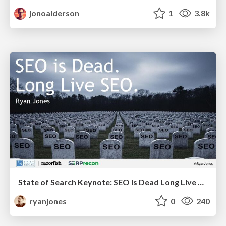
jonoalderson
1
3.8k
State of Search Keynote: SEO is Dead Long Live SEO
ryanjones
0
240