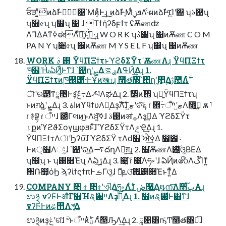
ਓੜʹ͓͍ͯͭͷձࣾͰಇ͘ظؒ͸΄Μͷ͔ᷮͰ͢ɻ ͜ͷձࣾͰֶΜͩܦݧΛ·ͨผͷձࣾͰ׆͔ͨ͢Ίʹ΋ ʮ࢓ࣄʯ
ʮ૊৫ʯ ʮࣗ෼ʯ ΁ ɺ Τϯήʔδϝϯτ ʢѪணʣ
ΛߴΊΔΑ͏ͳߦಈΛͯ͠ཉ͍͠ͱߟ͍͑ͯ·͢ɻ W O R K ʮ࢓ࣄʯ ΁ͷѪண C O M
PA N Y ʮ૊৫ʯ ΁ͷѪண M Y S E L F ʮࣗ෼ʯ ΁ͷѪண
WORK ࢓ ࣄ ΫϥΠΞϯτͱϓϩδΣΫτʹѪணΛɻ ΫϥΠΞϯτ
ཁ๬ʹԊͬͨఏҊ͚ͩͰͳ͘ɺ ՝୊ղܾʹܨ͕ΔࢪࡦΛߟҊ͢Δɻ 1.
ৗʹର౳ͳཱ৔Ͱҙݟ͠߹͑Δ৴པΛಘΔɻ 2. ࣗ෼ͨͪͷ࢟੎͕ ʮྑ͍ΫϥΠΞϯτʯ
ͱͷग़ձ͍ʹܨ͕Δɻ 3. اۀͷϒϥϯυΛ༬͔ΔҙࣝΛ࣋ͪɺ ޓ͍ʹଚܟ͠ ɾ ޓ͍ʹײँ͠߹͏ؔ܎Λ໨ࢦ͢ ѫࡰ
ɾ ࿈བྷ ɾ ײँɺ ౰ͨΓલͷ͜ͱΛਖ਼͘͠ߦ͍ɺ ࢓ࣄͷॴ࡞Λҙࣝ͢Δ ϓϩδΣΫτ
ۀքͷϓϩϑΣογϣφϧͱͯ͠ɺ ϓϩδΣΫτΛݗҾ͢Δɻ 1.
ΫϥΠΞϯτΛৗʹϦʔυ͠ɺ ϓϩδΣΫ τΛԁ׈ʹਐߦ͢Δ ࣗ෼౎߹
Ͱͷ੍໿Λઃ͚ͣɺ ՝୊ʹର͢Δ࠷దղΛಋ͖ग़͢ɻ 2. ௕͘ѪணΛ࣋ͬͯ࢖͍ଓ͚ΒΕΔ
ʮ඼࣭ʯ ͱ ʮ࢓૊Έʯ Λఏڙ͢Δɻ 3. ๩͍͠ ɾ ೉͍͠Λཧ༝ʹɺ ఏҊͷ෯ΛڱΊͳ͍
੒Ռ෺͕όϦ ϡʔίϯςϯπͰࡏΓଓ͚ɺ ޮՌ͕ܧଓ͠΍͍͢࢓૊Έͱͳ͍ͬͯΔ
COMPANY ૊ ৫ ૊৫ʹଐ͢Δཧ༝Λ࣋ͪɺ ڞ૑͢Δ໘ന͞Λ௥ٻ͠Α͏ɻ
ಉ྅ νʔϜͰऔΓ૊Ήୡ੒ײΛҙ͍ࣝͯ͠Δɻ 1. ࣗ෼ͷୡ੒͚ͩͰ͸ͳ͘ɺ
νʔϜͰͷୡ੒Λ৺ֻ͚͍ͯΔ
ಉ྅ͷҙݟʹର͠ɺ ؔ৺ͱײँͷؾ࣋ͪΛ࣋ͬͨ൓ԠΛ͢Δɻ 2. ཱ৔͸ҧ͑Ͳ໨త͸ಉ͡ɺ