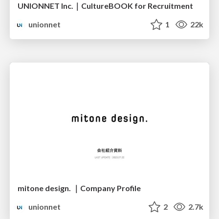
UNIONNET Inc.｜CultureBOOK for Recruitment
unionnet
1
22k
mitone design. ｜Company Profile
unionnet
2
2.7k