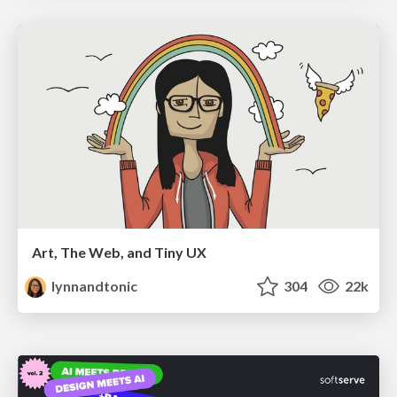
Art, The Web, and Tiny UX
lynnandtonic
304
22k