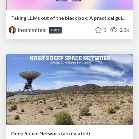
Taking LLMs out of the black box: A practical guide to human-in-the-loop distillation
inesmontani
3
2.3k
PRO
Deep Space Network (abreviated)