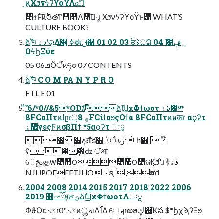
͜ͷΧϧνϟʔϒοΫΛ௨ͯ͡ɺ
૊৫ͱͯ͠ͷ࣋ଓతͳ੒௕Λ໨ࢦ͠·͢ɻ ΧϧνϟʔϒοΫͱ͸ WHAT’S
CULTURE BOOK?
ձࣾ֓ཁ ࣄۀʹର͢Δ૝͍ ߦಈࢦ਑ 01 02 03 ਓࣄධՁ 04 ࣾ಺؀ڥ
ΩϟϦΞύε
05 06 ܦӦऀͷཧ೦ 07 CONTENTS
ձࣾ֓ཁ C O M PA N Y P R O
F I L E 01
໊ࣾ 6/*0//&5*ODגࣜձࣾϢχΦϯωοτ ࣄۀ಺༰
8FCαΠτͷاըɾ੍࡞ 8FCίϯαϧςΟϯά 8FCαΠτͷอकɾ αϙʔτ
ۀ຿γεςϜͷσβΠϯ *5αϙʔτ ઃཱ
೥݄ ୅දऔక໾ ؙࢁڗ৳ ैۀһ਺ ໊
ʢ೥݄࣌఺ʣ ॅॴ
େࡕࢢதԝ۠๺඿౦๺඿౦໺ଜϏϧ̐'ɹ ؔ࿈ࣄۀ
NJUPOFEFTJHO ࢿ ຊ ۚ  ສԁ
2004 2008 2014 2015 2017 2018 2022 2006
2019 ໺ాོਖ਼͕༗ݶձࣾϢχΦϯωοτΛઃཱ
ΦϑΟεػثɾ0"ػثͷൢചΛ࢝ΊΔ େࡕɾఱຬڮ΁Ҡస $*ϦχϡʔΞϧ