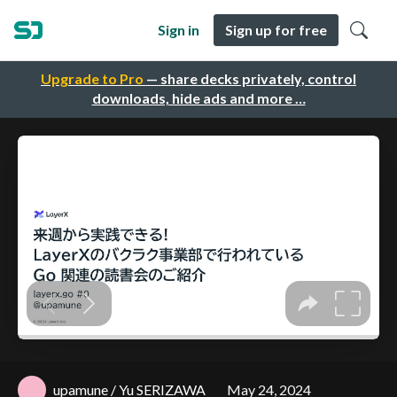
Sign in
Sign up for free
Upgrade to Pro
— share decks privately, control
downloads, hide ads and more …
upamune / Yu SERIZAWA
May 24, 2024