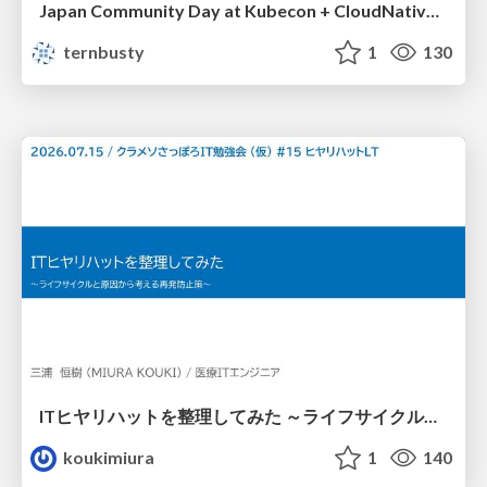
Japan Community Day at Kubecon + CloudNativeCon Japan 2026: Learning Container Privilege Control by Building My Own Low-Level Container Runtime
ternbusty
1
130
ITヒヤリハットを整理してみた ～ライフサイクルと原因から考える再発防止策～
koukimiura
1
140