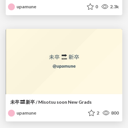
upamune
0
2.3k
未卒 🔜 新卒 / Misotsu soon New Grads
upamune
2
800