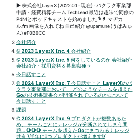
▶ 株式会社LayerX (2022.04 - 現在) - バクラク事業部
申請・経費精算チーム TechLead 最近は趣味で同僚の
PdMとポッドキャストを始めました 🎙 🧙 マヂカ
ル.fm 画像を入れてね 自己紹介 @upamune (うぱみゅ
ん) #F8B8CC
会社紹介
© 2023 LayerX Inc. 4 会社紹介
© 2023 LayerX Inc. 5 何をしているのか 会社紹介
会社紹介・採用資料＆募集職種→
今日話すこと
© 2024 LayerX Inc. 7 今日話すこと LayerXのバ
クラク事業部において、 どのようなチームを超えた
Goの技術書読書会が開催されているのかについて
今日話すこと
課題
© 2024 LayerX Inc. 9 プロダクトが複数あるた
め、 チームごとにナレッジが分断されてしまう問
題... 💀💀💀 チームを超えたGoにまつわるナレッジ
共有 \半年に1つプロダクトが増えます!/