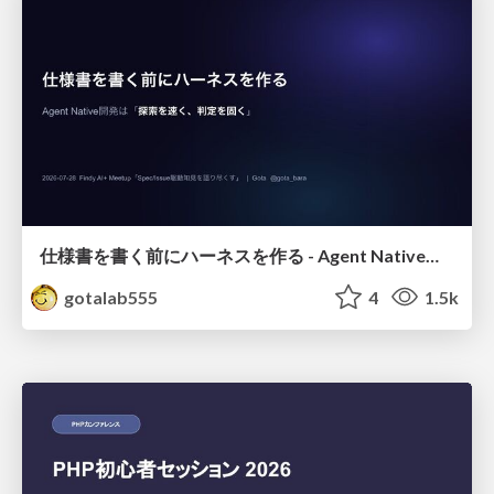
仕様書を書く前にハーネスを作る - Agent Native開発は「探索を速く、判定を固く」
gotalab555
4
1.5k