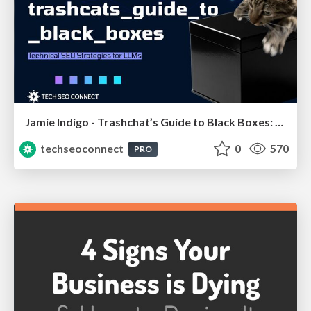
Jamie Indigo - Trashchat’s Guide to Black Boxes: Technical SEO Tactics for LLMs
techseoconnect
0
570
PRO