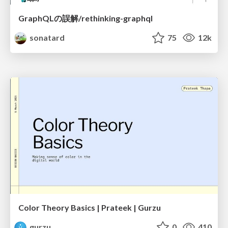
GraphQLの誤解/rethinking-graphql
sonatard
75
12k
Color Theory Basics | Prateek | Gurzu
gurzu
0
410