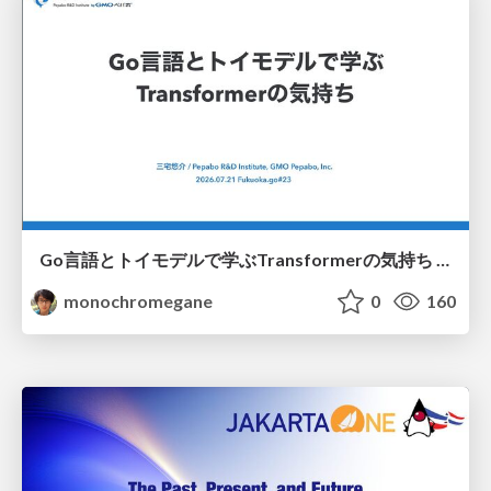
Go言語とトイモデルで学ぶTransformerの気持ち / fukuokago23-transformer
monochromegane
0
160