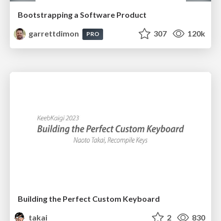
Bootstrapping a Software Product
garrettdimon
307
120k
PRO
Building the Perfect Custom Keyboard
takai
2
830