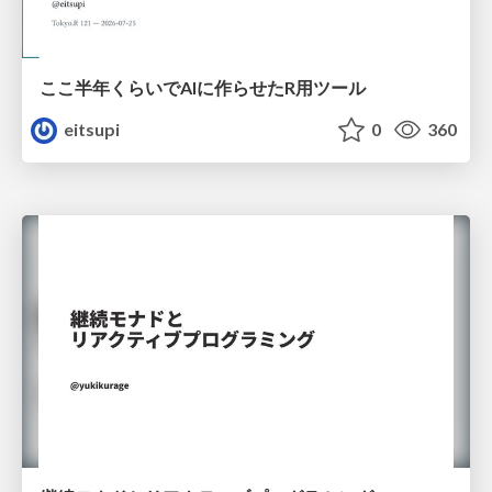
ここ半年くらいでAIに作らせたR用ツール
eitsupi
0
360