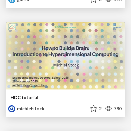
HDC tutorial
michielstock
2
780