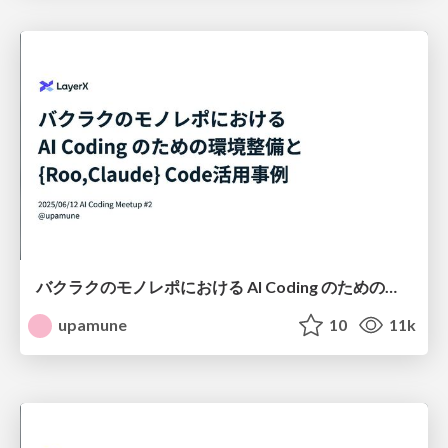
バクラクのモノレポにおける AI Coding のための環境整備と {Roo,Claude} Code活用事例 / AI Coding in Bakuraku's Monorepo: Environment Setup & Case Studies with {Roo, Claude} Code
upamune
10
11k