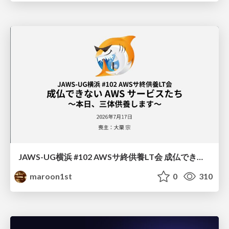
JAWS-UG横浜 #102 AWSサ終供養LT会 成仏できない AWS サービスたち 〜本日、三体供養します〜
maroon1st
0
310