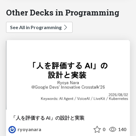
Other Decks in Programming
See All in Programming
「人を評価する AI」の 設計と実装
ryoyanara
0
140