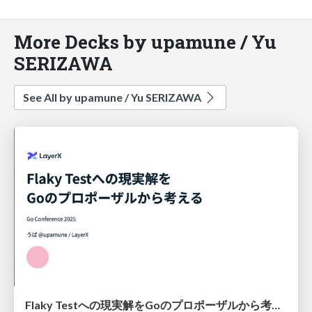
More Decks by upamune / Yu
SERIZAWA
See All by upamune / Yu SERIZAWA
Flaky Testへの現実解をGoのプロポーザルから考える | Go Conference 2025