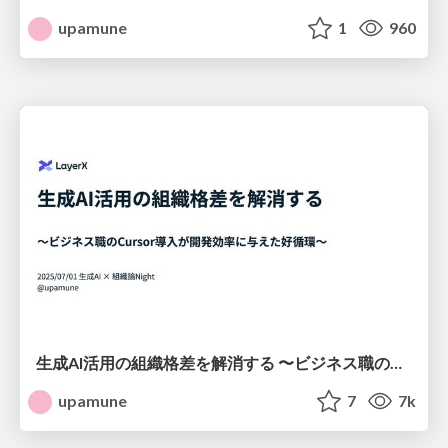
upamune
1
960
生成AI活用の組織格差を解消する 〜ビジネス職のCursor導入が開発効率に与えた好循環〜 / Closing the Organizational Gap in AI Adoption
upamune
7
7k