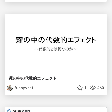
霧の中の代数的エフェクト
funnyycat
1
460