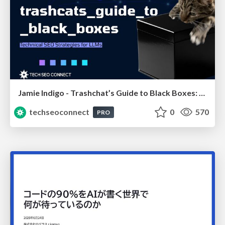
Jamie Indigo - Trashchat’s Guide to Black Boxes: Technical SEO Tactics for LLMs
techseoconnect
0
570
PRO