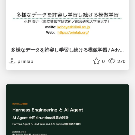
多様なデータを許容し学習し続ける模倣学習 / Advanced Imitation Learning for VLA
prinlab
0
270