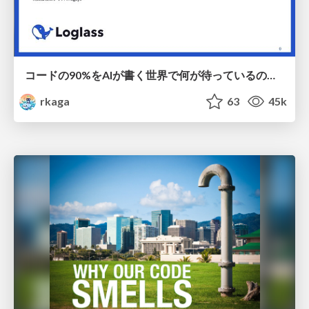
コードの90%をAIが書く世界で何が待っているのか / What awaits us in a world where 90% of the code is written by AI
rkaga
63
45k