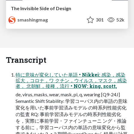
The Invisible Side of Design
smashingmag
301
52k
Transcript
特に意味が変化していた単語 • Nikkei: 感染，感染
拡大，コロナ，ワ クチン，ウイルス，マスク，感染
者， 北朝鮮，接種，流行 • NOW: king, scott,
de, virus, masks, wear, mask, pi, q, wearing [Q9-24J]
Semantic Shift Stability: 学習コーパス内の単語の意味
変化を用いた事前学習済みモデル の時系列性能劣化
の監査 RQ: 事前学習済みモデルの時系列性能劣化
を，実際に事前学習・ファインチューニ ング・推論
する前に，学習コーパス内の単語の意味変化から監
査できないか？ • 2 期間の word2vec から軽量に計算