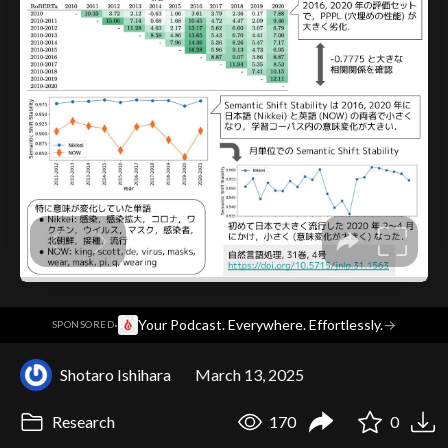
·
Your Podcast. Everywhere. Effortlessly.
→
SPONSORED
Shotaro Ishihara
March 13, 2025
Research
170
0