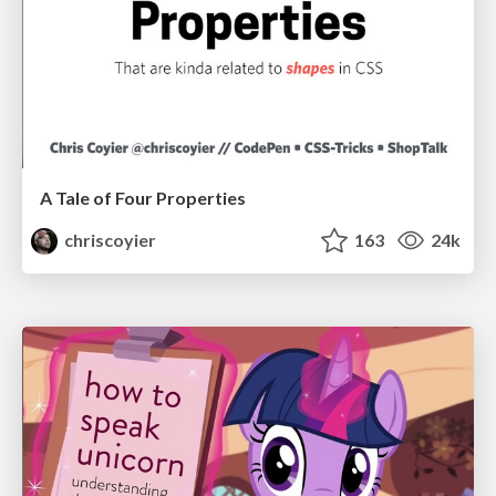
A Tale of Four Properties
chriscoyier
163
24k