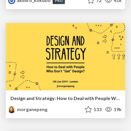
akihiro_kokubo
72
41k
PRO
Design and Strategy: How to Deal with People Who Don’t "Get" Design
morganepeng
133
19k