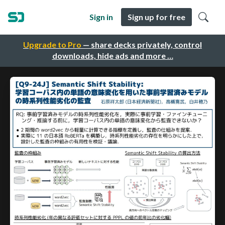
Sign in
Sign up for free
Upgrade to Pro
— share decks privately, control
downloads, hide ads and more …