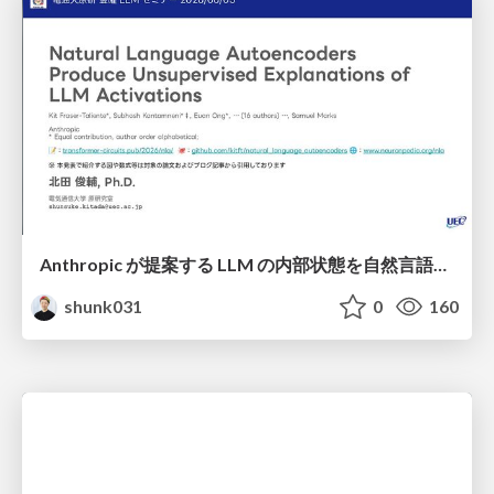
Anthropic が提案する LLM の内部状態を自然言語で説明可能にした Natural Language Autoencoders / Natural Language Autoencoders Produce Unsupervised Explanations of LLM Activations
shunk031
0
160