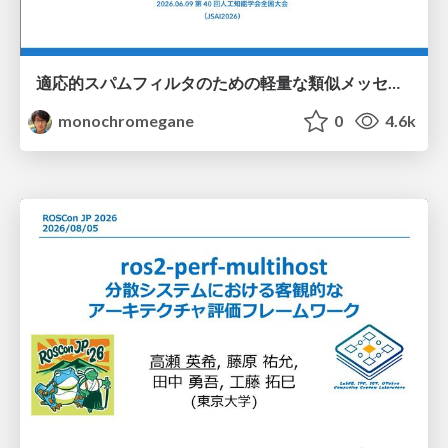
適応的スパムフィルタのための軽量な類似メッセージカウンタ / jsai2026-adaptive-spam-filter
monochromegane
0
4.6k