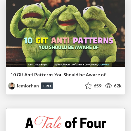
10 Git Anti Patterns You Should be Aware of
lemiorhan
659
62k
PRO