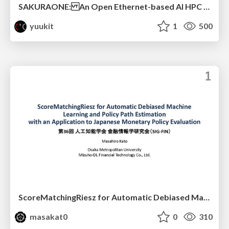
SAKURAONE: An Open Ethernet-based AI HPC System And Its Observed Workload Dynamics in a Single-Tenant LLM Development Environment
yuukit
1
500
ScoreMatchingRiesz for Automatic Debiased Machine Learning and Policy Path Estimation with an Application to Japanese Monetary Policy Evaluation
masakat0
0
310