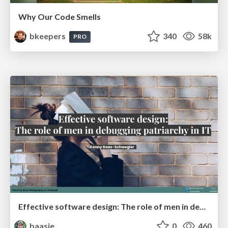
Why Our Code Smells
bkeepers
340
58k
PRO
Effective software design: The role of men in debugging patriarchy in IT @ Voxxed Days AMS
baasie
0
460