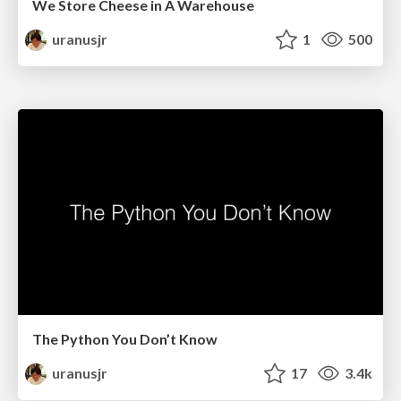
We Store Cheese in A Warehouse
uranusjr
1
500
The Python You Don’t Know
uranusjr
17
3.4k