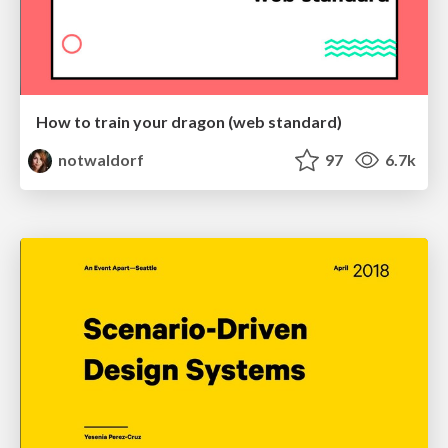
How to train your dragon (web standard)
notwaldorf
97
6.7k