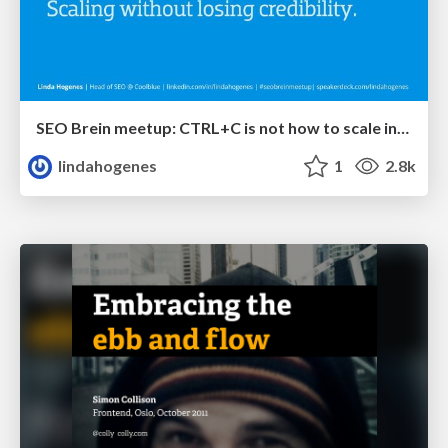
SEO Brein meetup: CTRL+C is not how to scale international SEO
lindahogenes
1
2.8k