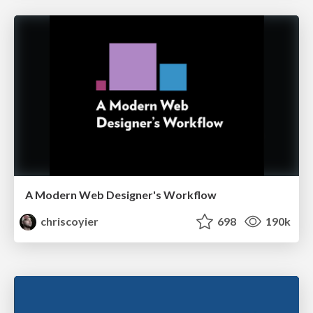
A Modern Web Designer's Workflow
chriscoyier
698
190k