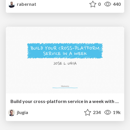
rabernat
0
440
Build your cross-platform service in a week with App Engine
jlugia
234
19k