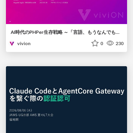
AI時代のPHPer生存戦略 ～「言語、もうなんでもよくない？」に本気で向き合う～
vivion
0
230