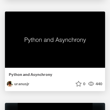
Python and Asynchrony
uranusjr
0
440