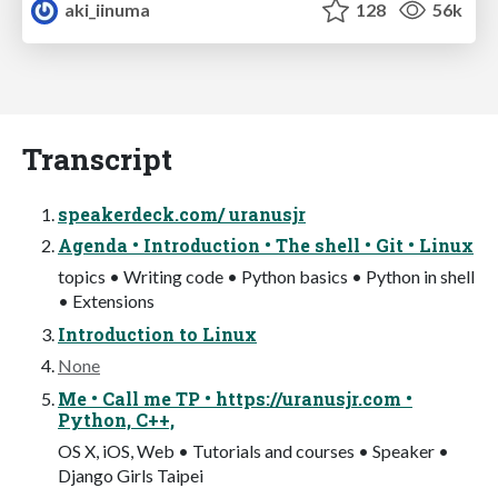
aki_iinuma
128
56k
Transcript
speakerdeck.com/ uranusjr
Agenda • Introduction • The shell • Git • Linux
topics • Writing code • Python basics • Python in shell
• Extensions
Introduction to Linux
None
Me • Call me TP • https://uranusjr.com •
Python, C++,
OS X, iOS, Web • Tutorials and courses • Speaker •
Django Girls Taipei