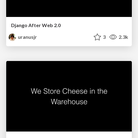
Django After Web 2.0
uranusjr
3
2.3k