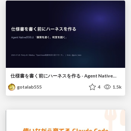
仕様書を書く前にハーネスを作る - Agent Native開発は「探索を速く、判定を固く」
gotalab555
4
1.5k