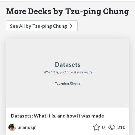
More Decks by Tzu-ping Chung
See All by Tzu-ping Chung
Datasets: What it is, and how it was made
uranusjr
0
210