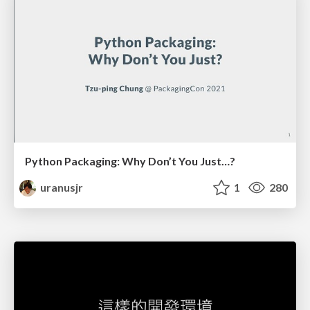
Python Packaging: Why Don’t You Just…?
uranusjr
1
280