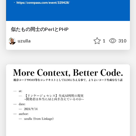
似たもの同士のPerlとPHP
uzulla
1
310