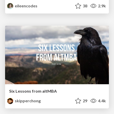
eileencodes
38
2.9k
Six Lessons from altMBA
skipperchong
29
4.4k