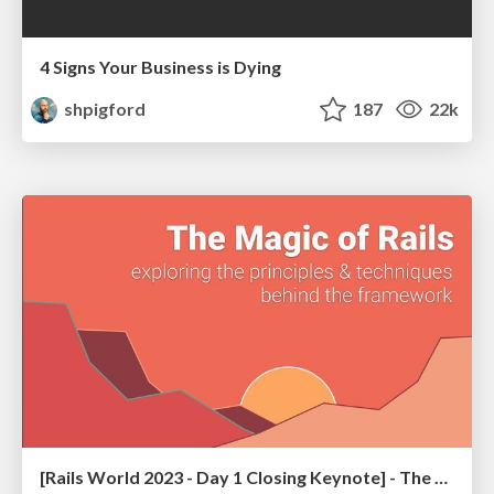
4 Signs Your Business is Dying
shpigford
187
22k
[Rails World 2023 - Day 1 Closing Keynote] - The Magic of Rails