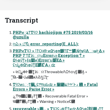
Transcript
PHPͷ༷ʑͳΤϥʔ hachiojipm #75 2019/03/16
@uzulla
લఏ » ඞͣ͠·͠ΐ͏ɻ error_reporting(E_ALL);
PHPͷΤϥʔ » ࣗ༝ͳՕॴͰͷΩϟον͸͔ͳΓࠔ೉͕ͩɺϋϯυϥΛઃఆͰ͖Δ »
PHP 7ʹͳΓɺେମ͕ʮErrorʯͱ͍͏Exceptionʹͳͬͨ »
Ωϟον͠ͳ͍ͱ(ຊ෺ͷ)Errorʹม׵͞ΕΔ »
ʢঘɺྫ֎Ωϟον͠ͳ͚Ε͹͍ͣΕʹͤΑࢮ͵ʣ
» શ෦͕ྫ֎Ͱ͸ͳ͍͕ɺେମThrowableΛΩϟον͢Ε͹Α͍ »
͔͠͠Թނ஌৽ɺൿ఻ͷλϨΛ͔͖ճͧ͢ɻ
Τϥʔͷେ·͔ͳ෼ྨʢཁग़యʣ » ໰౴ແ༻Ͱࢮ͵΍ͭ » Fatal
Errors » Parse Error »
ࢮ͵͚Ͳख౰͢Ε͹ࢮͳͳ͍΍ͭ » Recoverable Fatal Error »
ख౰͠ͳͯ͘΋ࢮͳͳ͍΍ͭ » Warning » Noticeʢ౳
recoverable ͱ͸… » Τϥʔʢྫ֎Έ͍ͨͳͷʣΛΩϟονͯ͠ѲΓͭͿͤ͹ࢮͳͳ͍