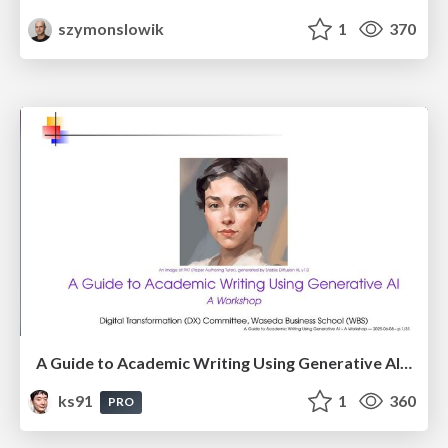
szymonslowik
1
370
A Guide to Academic Writing Using Generative AI - A Workshop
ks91
1
360
PRO