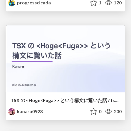
progresscicada
1
120
TSX の <Hoge<Fuga>> という構文に驚いた話 / tsx-type-argument-syntax
kanaru0928
0
200