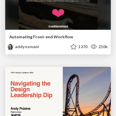
Automating Front-end Workflow
addyosmani
1370
210k