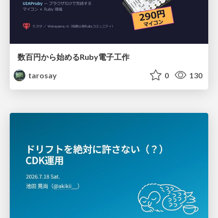
数百円から始めるRuby電子工作
tarosay
0
130