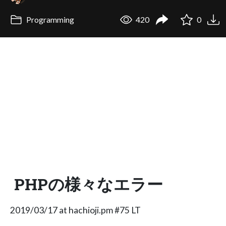
Programming
420
0
PHPの様々なエラー
2019/03/17 at hachioji.pm #75 LT