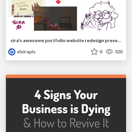
sira's awesome portfolio website redesign presentation
elsirapls
0
320