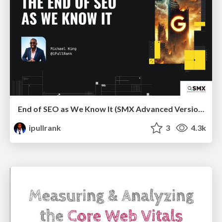
End of SEO as We Know It (SMX Advanced Version)
ipullrank
3
4.3k