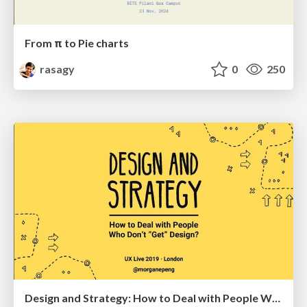
From π to Pie charts
rasagy
0
250
Design and Strategy: How to Deal with People Who Don’t "Get" Design