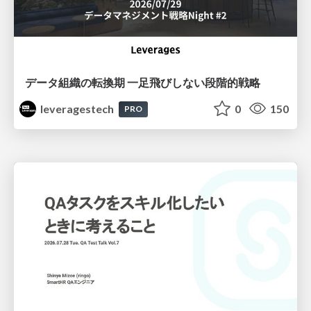
データ組織の転換期 一足飛びしない段階的戦略
leveragestech
0
150
PRO