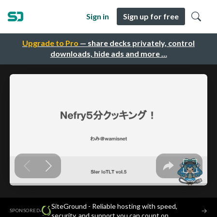
Sign in
Sign up for free
Upgrade to Pro
— share decks privately, control
downloads, hide ads and more …
SiteGround - Reliable hosting with speed,
·
→
SPONSORED
security, and support you can count on.