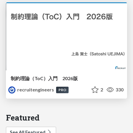
制約理論（ToC）入門 2026版
recruitengineers
2
330
PRO
Featured
See All Featured