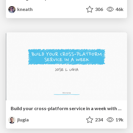
kneath
306
46k
Build your cross-platform service in a week with App Engine
jlugia
234
19k