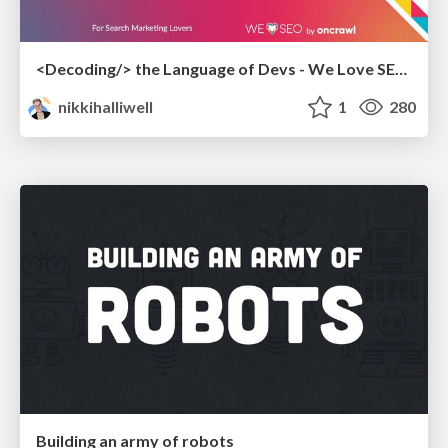
<Decoding/> the Language of Devs - We Love SEO 2024
nikkihalliwell
1
280
Building an army of robots