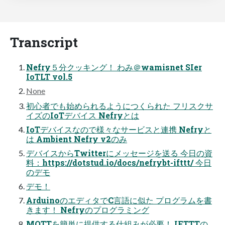
Transcript
Nefry５分クッキング！ わみ＠wamisnet SIer
IoTLT vol.5
None
初心者でも始められるようにつくられた フリスクサ
イズのIoTデバイス Nefryとは
IoTデバイスなので様々なサービスと連携 Nefryと
は Ambient Nefry v2のみ
デバイスからTwitterにメッセージを送る 今日の資
料：https://dotstud.io/docs/nefrybt-ifttt/ 今日
のデモ
デモ！
ArduinoのエディタでC言語に似た プログラムを書
きます！ Nefryのプログラミング
MQTTを簡単に提供する仕組みが必要！ IFTTTの