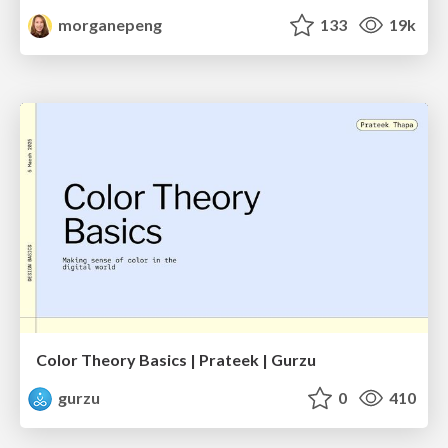
morganepeng
133
19k
Color Theory Basics | Prateek | Gurzu
gurzu
0
410