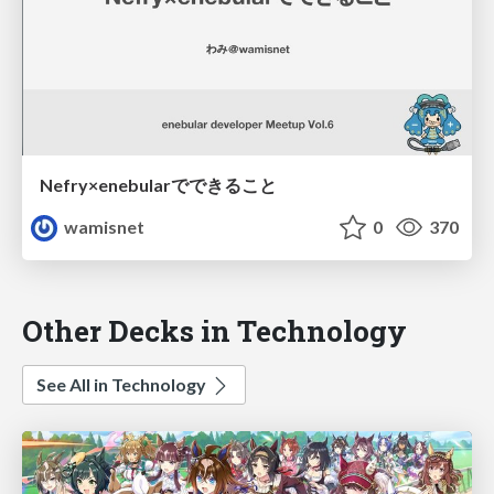
Nefry×enebularでできること
wamisnet
0
370
Other Decks in Technology
See All in Technology