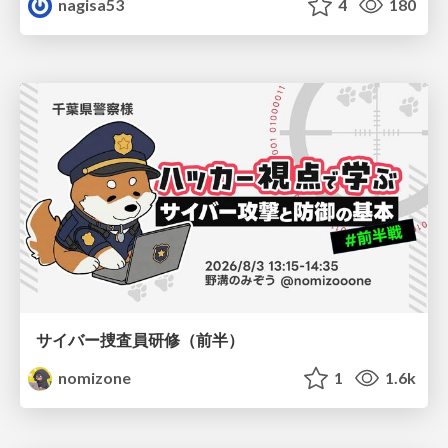
nagisa53
4
180
サイバー捜査員研修（前半）
nomizone
1
1.6k