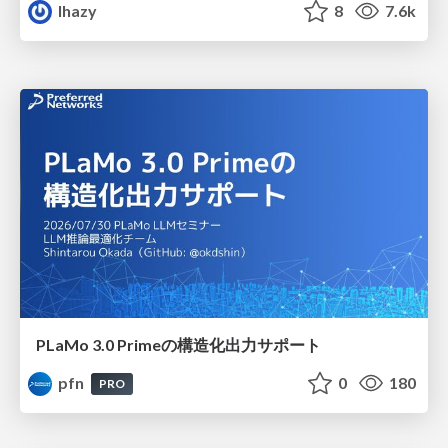
lhazy
8
7.6k
PLaMo 3.0 Primeの構造化出力サポート
pfn
0
180
PRO