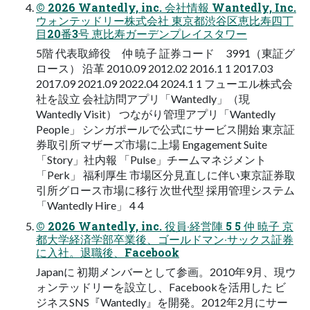
© 2026 Wantedly, inc. 会社情報 Wantedly, Inc.
ウォンテッドリー株式会社 東京都渋⾕区恵⽐寿四丁
⽬20番3号 恵⽐寿ガーデンプレイスタワー
5階 代表取締役 仲 暁⼦ 証券コード 3991（東証グ
ロース） 沿⾰ 2010.09 2012.02 2016.1 1 2017.03
2017.09 2021.09 2022.04 2024.1 1 フューエル株式会
社を設⽴ 会社訪問アプリ「Wantedly」（現
Wantedly Visit） つながり管理アプリ「Wantedly
People」 シンガポールで公式にサービス開始 東京証
券取引所マザーズ市場に上場 Engagement Suite
「Story」社内報 「Pulse」チームマネジメント
「Perk」 福利厚⽣ 市場区分⾒直しに伴い東京証券取
引所グロース市場に移⾏ 次世代型 採⽤管理システム
「Wantedly Hire」 4 4
© 2026 Wantedly, inc. 役員‧経営陣 5 5 仲 暁⼦ 京
都⼤学経済学部卒業後、ゴールドマン‧サックス証券
に⼊社。退職後、Facebook
Japanに 初期メンバーとして参画。2010年9⽉、現ウ
ォンテッドリーを設⽴し、Facebookを活⽤した ビ
ジネスSNS『Wantedly』を開発。2012年2⽉にサー