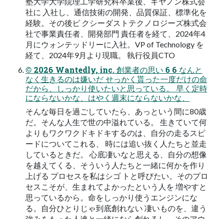
塾⼤学⼤学院理⼯学研究科卒業後、キヤノン株式会
社に ⼊社し、通信技術の開発、品質保証、標準化を
経験。その後ピ クシーダストテクノロジーズ株式会
社で事業責任者、開発部⾨ 責任者を経て、2024年4
⽉にウォンテッドリーに⼊社。VP of Technology を
経て、2024年9⽉より現職。 執⾏役員CTO
© 2026 Wantedly, inc. 創業者の思い 6 6 なんと
なく⽣きるのは嫌いだ せっかく貰った⼀度だけの命
だから、しっかり使いたいと思っている。 早く定時
にならないかな、はやく週末にならないかな、
そんな毎⽇を過ごしていたら、あっという間に80歳
だ。そんな⼈⽣で世の中溢れている。 ⽣きていて何
よりもワクワクドキドキするのは、⾃分の⾛るスピ
ードについてこれる、 時には追い抜く⼈たちと並⾛
しているときだ。 ⼼底凄いなと思える、⾃分の想像
を越えてくる、そういう⼈たちと⼀緒に何かを作り
上げる プロセスを私はシゴ トと呼びたい。そのプロ
セスこそが、⽣まれてよかったという⼈を 増やすと
思っているから。命をしっかり使うエンジンにな
る。⾃分ひとりじゃ到底創れない 凄いものを、違う
強みをもった⼈達と⼀緒になら創れるし、そのアウ