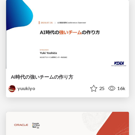
AI時代の強いチームの作り方
yuukiyo
25
16k