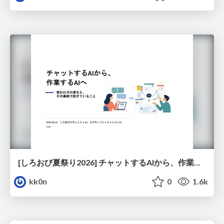
[しろおび夏祭り2026] チャットするAIから、作業するAIへ - 使われ方の変化と、その裏側で起きていること
kk0n
0
1.6k