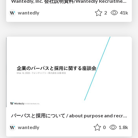
Wantedly, Inc. 会社説明資料/Wantedly Recruitment Brochure
wantedly
2
41k
パーパスと採用について / about purpose and recruiting
wantedly
0
1.8k