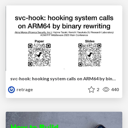
svc-hook: hooking system calls on ARM64 by binary rewriting
retrage
2
440