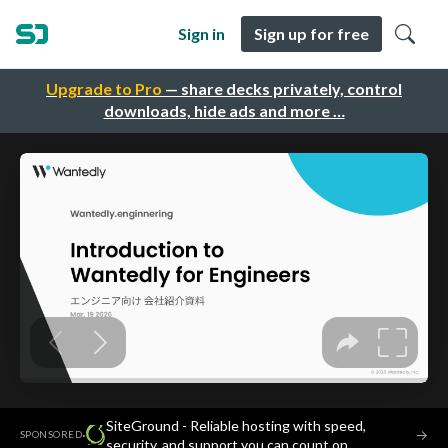
Sign in
Sign up for free
Upgrade to Pro
— share decks privately, control
downloads, hide ads and more …
SiteGround - Reliable hosting with speed,
·
→
SPONSORED
security, and support you can count on.