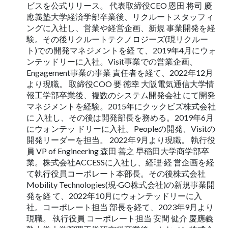
ビスを公式リリース。 代表取締役CEO 恩⽥ 将司 慶
應義塾⼤学経済学部卒業後、リクルートスタッフィ
ングに⼊社し、営業や経営企画、新規 事業開発を経
験。その後リクルートテクノロジーズ(現リクルー
ト)での開発マネジメントを経 て、2019年4⽉にウォ
ンテッドリーに⼊社。Visit事業での営業企画、
Engagement事業の事業 責任者を経て、2022年12⽉
より現職。 取締役COO 要 徳幸 ⼤阪電気通信⼤学情
報⼯学部卒業後、複数のシステム開発会社 にて開発
マネジメントを経験。2015年にクックビズ株式会社
に ⼊社し、その後は開発部⻑を務める。2019年6⽉
にウォンテッ ドリーに⼊社。Peopleの開発、Visitの
開発リーダーを担当。 2022年9⽉より現職。 執⾏役
員 VP of Engineering 森⽥ 善之 早稲⽥⼤学商学部卒
業。株式会社ACCESSに⼊社し、経理‧経 営企画を経
て執⾏役員コーポレート本部⻑。その後株式会社
Mobility Technologies(現‧GO株式会社)の新規事業開
発を経 て、2022年10⽉にウォンテッドリーに⼊
社。コーポレート担当 部⻑を経て、2023年9⽉より
現職。 執⾏役員 コーポレート担当 安間 健介 慶應義