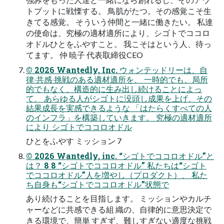
トプットに戦慄する。 ⿃肌がたつ。その感覚こそ⽣
きてる感覚。 そういう仲間と⼀緒に働きたい。 私達
の使命は、究極の適材適所により、シゴトでココロ
オドルひとをふやすこと。 我こそはという⼈、待っ
てます。 仲 暁⼦ 代表取締役CEO
© 2026 Wantedly, Inc. ウォンテッドリーは、⾃
律‧共感‧挑戦のある適材適所を、 ⼀時的でも、局所
的でもなく、構造的に⽣み出し続けることによっ
て、 あらゆる⼈がシゴトに没頭し成果を上げ、その
結果成⻑を実感できるような 「はたらくすべての⼈
のインフラ」を構築していきます。 究極の適材適所
により シゴトでココロオドル
ひとをふやす ミッション 7
© 2026 Wantedly, inc. “シゴトでココロオドル”と
は？ 8 8 “シゴトでココロオドル” 私たちは“シゴト
でココロオドル”⼈を増やし（プロダクト）、 私た
ち⾃⾝も“シゴトでココロオドル”状態で
あり続けることを⽬指します。 ミッションやカルチ
ャーなどに共感できる組 織の、⾃律的に意思決定で
きる環境で、簡単 すぎず、難しすぎない適度な挑戦