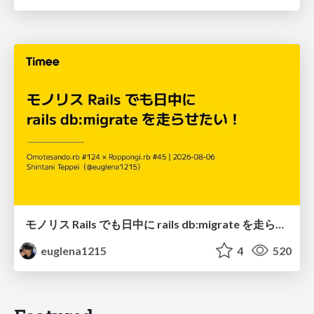
モノリス Rails でも日中に rails db:migrate を走らせたい！ / Daytime rails db:migrate on Monolithic Rails!
euglena1215
4
520