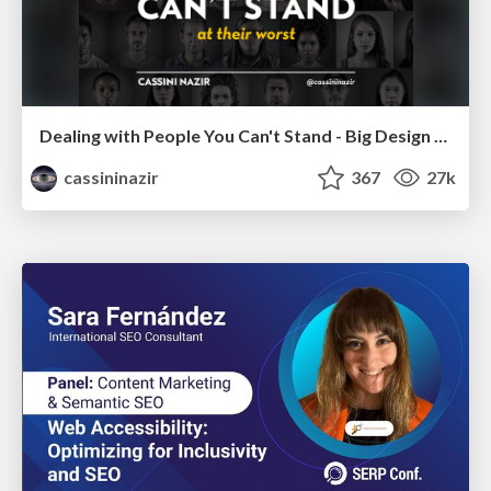
Dealing with People You Can't Stand - Big Design 2015
cassininazir
367
27k