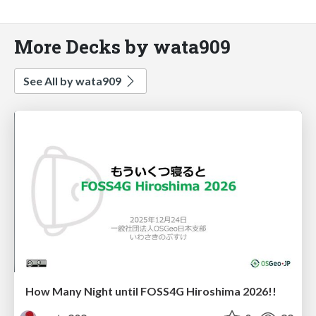
More Decks by wata909
See All by wata909
How Many Night until FOSS4G Hiroshima 2026!!