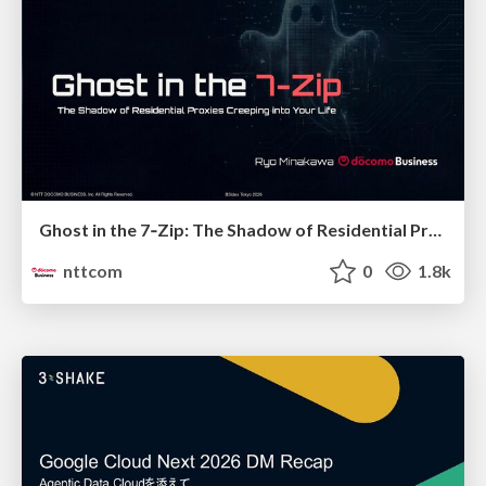
Ghost in the 7‑Zip: The Shadow of Residential Proxies Creeping into Your Life
nttcom
0
1.8k