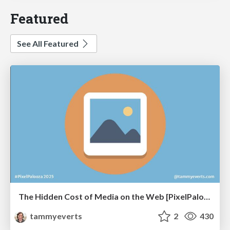
Featured
See All Featured
The Hidden Cost of Media on the Web [PixelPalooza 2025]
tammyeverts
2
430