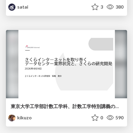
satai
3
380
東京大学工学部計数工学科、計数工学特別講義の説明資料
kikuzo
0
590