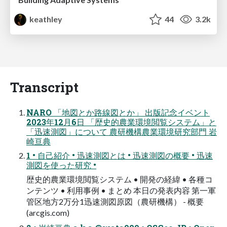
keathley
44
3.2k
Transcript
NARO 「地図とか路線図とか」 出版記念イベント
2023年12⽉6⽇ 「歴史的農業環境閲覧システム」と
「迅速測図」について 農研機構農業環境研究部⾨ 岩
崎亘典
1 • ⾃⼰紹介 • 迅速測図とは • 迅速測図の概要 • 迅速
測図を使った研究 •
歴史的農業環境閲覧システム • 開発の経緯 • 各種コ
ンテンツ • 利⽤事例 • まとめ 本⽇の発表内容 第一軍
管区地方2万分1迅速測図原図（農研機構） - 概要
(arcgis.com)