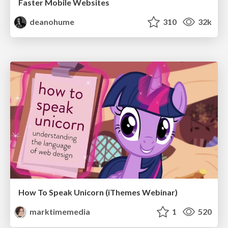
Faster Mobile Websites
deanohume
310
32k
How To Speak Unicorn (iThemes Webinar)
marktimemedia
1
520