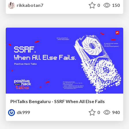
rikkabotan7
0
150
PHTalks Bengaluru - SSRF When All Else Fails
dk999
0
940