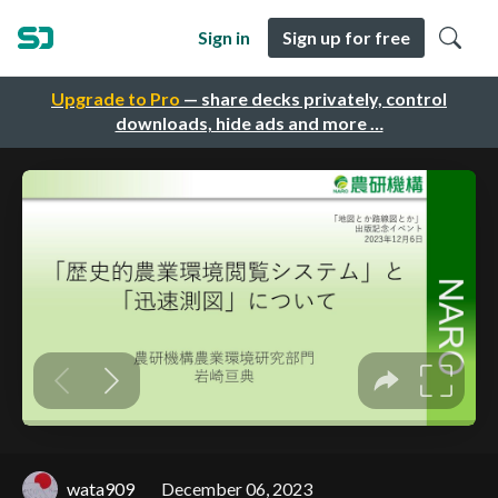
Sign in
Sign up for free
Upgrade to Pro
— share decks privately, control
downloads, hide ads and more …
wata909
December 06, 2023