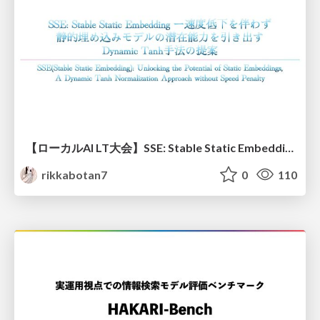
【ローカルAI LT大会】SSE: Stable Static Embedding ー速度低下を伴わず 静的埋め込みモデルの潜在能力を引き出す Dynamic Tanh手法の提案
rikkabotan7
0
110