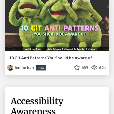
10 Git Anti Patterns You Should be Aware of
lemiorhan
659
62k
PRO