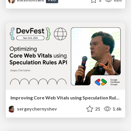
Improving Core Web Vitals using Speculation Rules API
sergeychernyshev
21
1.6k