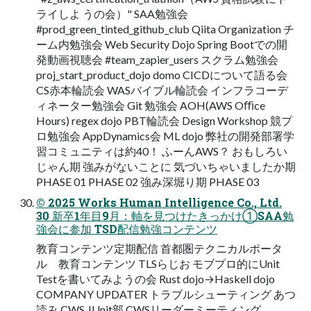
ライしよ うの会）" SAA勉強会
#prod_green_tinted_github_club Qiita Organization チ
ーム内勉強会 Web Security Dojo Spring Bootでの開
発動画視聴会 #team_zapier_users スクラム勉強会
proj_start_product_dojo domo CICDについて語る会
CS⾚本輪読会 WASバイブル輪読会 インフラコーデ
ィネーター勉強会 Git 勉強会 AOH(AWS Oﬃce
Hours) regex dojo PBT輪読会 Design Workshop 競プ
ロ勉強会 AppDynamics会 ML dojo 弊社の開発部署学
習コミュニティは約40！ ふーんAWS？ おもしろい
じゃん期 強みがないことに 気づいちゃいましたか期
PHASE 01 PHASE 02 強み深堀り期 PHASE 03
© 2025 Works Human Intelligence Co., Ltd.
30 新卒1年⽬9⽉：軸を⾒つけたきっかけ①SAA勉
強会に参加 TSD配信勉強コンテンツ
教育コンテンツ定期配信 ⾸都圏テクニカルポータ
ル 教育コンテンツ TLSらじお モブプロ的にUnit
Testを書いてみようの会 Rust dojo→Haskell dojo
COMPANY UPDATER トラブルシューティング あつ
読み CWS JUnit部 CWSリーダーミーティング