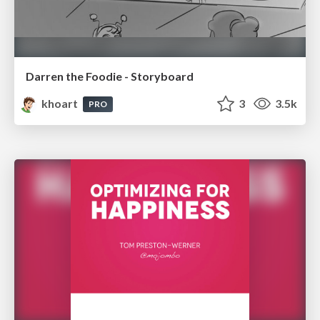
Darren the Foodie - Storyboard
khoart
3
3.5k
PRO