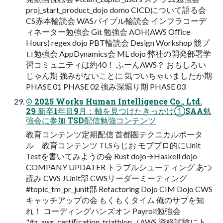
proj_start_product_dojo domo CICDについて語る会
CS⾚本輪読会 WASバイブル輪読会 インフラコーデ
ィネーター勉強会 Git 勉強会 AOH(AWS Oﬃce
Hours) regex dojo PBT輪読会 Design Workshop 競プ
ロ勉強会 AppDynamics会 ML dojo 弊社の開発部署学
習コミュニティは約40！ ふーんAWS？ おもしろい
じゃん期 強みがないことに 気づいちゃいましたか期
PHASE 01 PHASE 02 強み深堀り期 PHASE 03
© 2025 Works Human Intelligence Co., Ltd.
29 新卒1年⽬9⽉：軸を⾒つけたきっかけ①SAA勉
強会に参加 TSD配信勉強コンテンツ
教育コンテンツ定期配信 ⾸都圏テクニカルポータ
ル 教育コンテンツ TLSらじお モブプロ的にUnit
Testを書いてみようの会 Rust dojo→Haskell dojo
COMPANY UPDATER トラブルシューティング あつ
読み CWS JUnit部 CWSリーダーミーティング
#topic_tm_pr_junit部 Refactoring Dojo CIM Dojo CWS
キャッチアップの会 もくもくタイム 俺のサブを知
れ！ コーディングハンズオン Payroll勉強会
"#z_aws_certiﬁcation_triathlon（AWS 資格試験にト