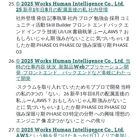
© 2025 Works Human Intelligence Co., Ltd.
25 新卒1年⽬8⽉の配属直後の私 社内登壇
社外登壇 発信 記事執筆 社内 ブログ 勉強会 採⽤ コミ
ュニティ活動 Skill Builder フロント エンド バック エ
ンド インフラ 技術 UI/UX 書籍執筆 ふーんAWS？ お
もしろいじゃん期 強みがないことに 気づいちゃいま
したか期 PHASE 01 PHASE 02 強み深堀り期 PHASE
03
© 2025 Works Human Intelligence Co., Ltd. 当
時の仕事内容‧状況 ‧新製品Webアプリケーション開
発 ‧フロントエンド、バックエンドなど多岐にわたっ
て開発
‧スクラムを取り⼊れていたためモブプロで開発 当時
の私の3つの「ない」 26 新卒1年⽬8⽉の配属直後の
私 ふーんAWS？ おもしろいじゃん期 強みがないこ
とに 気づいちゃいましたか期 PHASE 01 PHASE 02
強み深堀り期 PHASE 03 特定の分野 への興味 理想の
エンジニア 像 左2つが ないこと への焦り
© 2025 Works Human Intelligence Co., Ltd.
AWSという軸を⾒つけたきっかけ① ノリで参加し