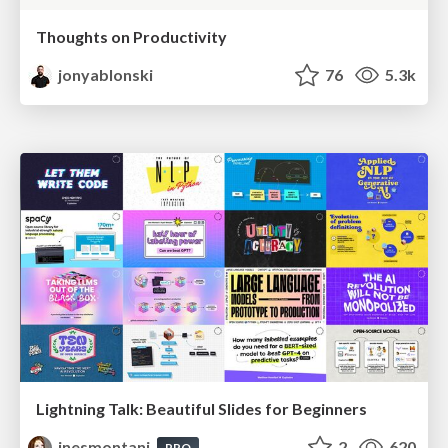
Thoughts on Productivity
jonyablonski
76
5.3k
Lightning Talk: Beautiful Slides for Beginners
inesmontani
2
620
PRO