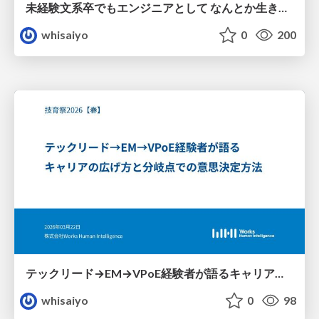
未経験⽂系卒でもエンジニアとして なんとか⽣きていけている話
whisaiyo
0
200
テックリード→EM→VPoE経験者が語るキャリアの広げ方と分岐点での意思決定方法
whisaiyo
0
98