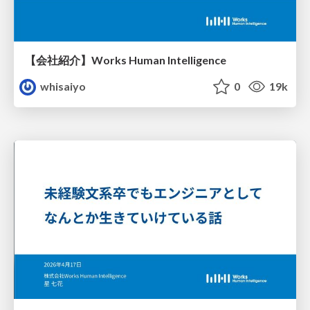
【会社紹介】Works Human Intelligence
whisaiyo
0
19k