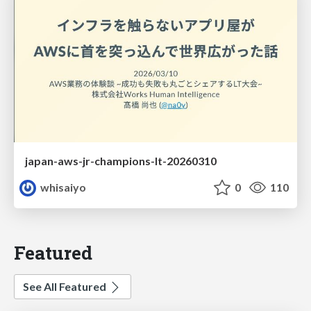
japan-aws-jr-champions-lt-20260310
whisaiyo
0
110
Featured
See All Featured