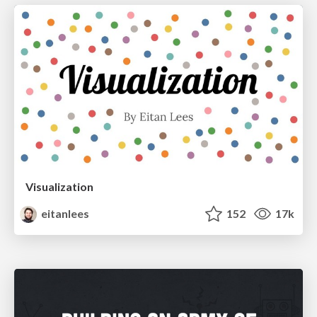
Visualization
eitanlees
152
17k