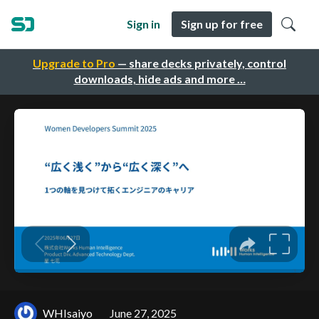
Sign in
Sign up for free
Upgrade to Pro
— share decks privately, control
downloads, hide ads and more …
WHIsaiyo
June 27, 2025