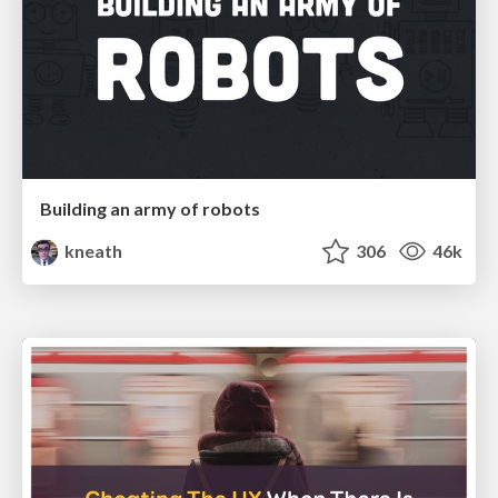
Building an army of robots
kneath
306
46k