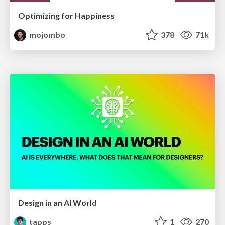
Optimizing for Happiness
mojombo
378
71k
Design in an AI World
tapps
1
270