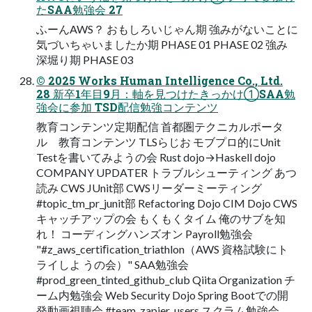
たSAA勉強会 27
ふーんAWS？ おもしろいじゃん期 強みがないことに
気づいちゃいましたか期 PHASE 01 PHASE 02 強み
深堀り期 PHASE 03
© 2025 Works Human Intelligence Co., Ltd.
28 新卒1年⽬9⽉：軸を⾒つけたきっかけ①SAA勉
強会に参加 TSD配信勉強コンテンツ
教育コンテンツ定期配信 ⾸都圏テクニカルポータ
ル 教育コンテンツ TLSらじお モブプロ的にUnit
Testを書いてみようの会 Rust dojo→Haskell dojo
COMPANY UPDATER トラブルシューティング あつ
読み CWS JUnit部 CWSリーダーミーティング
#topic_tm_pr_junit部 Refactoring Dojo CIM Dojo CWS
キャッチアップの会 もくもくタイム 俺のサブを知
れ！ コーディングハンズオン Payroll勉強会
"#z_aws_certiﬁcation_triathlon（AWS 資格試験にト
ライしよ うの会）" SAA勉強会
#prod_green_tinted_github_club Qiita Organization チ
ーム内勉強会 Web Security Dojo Spring Bootでの開
発動画視聴会 #team_zapier_users スクラム勉強会