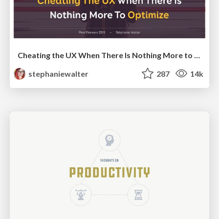
Cheating the UX When There Is Nothing More to Optimize - PixelPioneers
stephaniewalter
287
14k