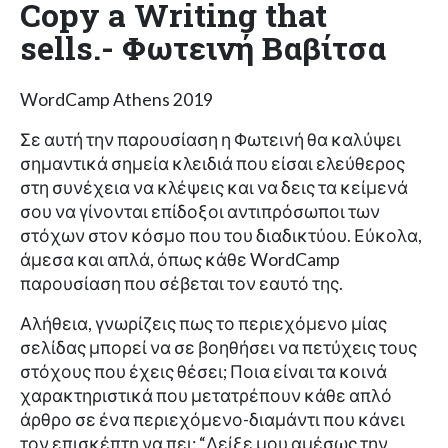
Copy a Writing that
sells.- Φωτεινή Βαβίτσα
WordCamp Athens 2019
Σε αυτή την παρουσίαση η Φωτεινή θα καλύψει
σημαντικά σημεία κλειδιά που είσαι ελεύθερος
στη συνέχεια να κλέψεις και να δεις τα κείμενά
σου να γίνονται επίδοξοι αντιπρόσωποι των
στόχων στον κόσμο που του διαδικτύου. Εύκολα,
άμεσα και απλά, όπως κάθε WordCamp
παρουσίαση που σέβεται τον εαυτό της.
Αλήθεια, γνωρίζεις πως το περιεχόμενο μίας
σελίδας μπορεί να σε βοηθήσει να πετύχεις τους
στόχους που έχεις θέσει; Ποια είναι τα κοινά
χαρακτηριστικά που μετατρέπουν κάθε απλό
άρθρο σε ένα περιεχόμενο-διαμάντι που κάνει
τον επισκέπτη να πει: “Δείξε μου αμέσως την