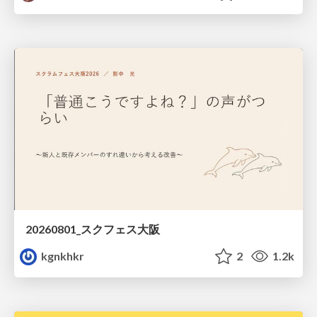
20260801_スクフェス大阪
kgnkhkr
2
1.2k