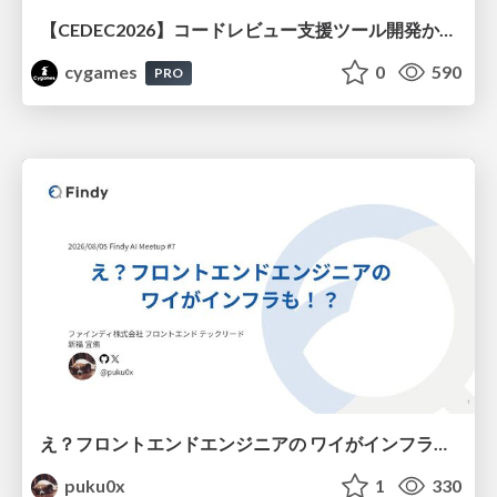
【CEDEC2026】コードレビュー支援ツール開発から学ぶ：LLMを用いた業務システムの実践的な運用設計と誤出力対策
cygames
0
590
PRO
え？フロントエンドエンジニアの ワイがインフラも！？
puku0x
1
330