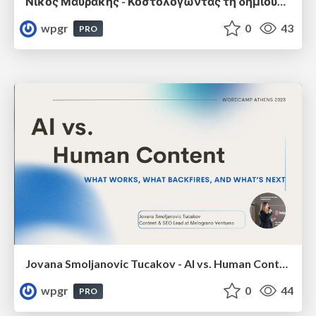
Νίκος Μαυράκης - Κοστολογώντας τη δημιουργικότητα
wpgr
0
43
PRO
Jovana Smoljanovic Tucakov - AI vs. Human Content: What Works, What Backfires, and What’s Next
wpgr
0
44
PRO