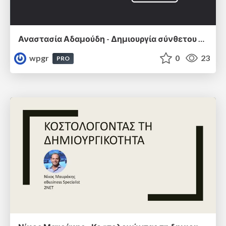
Αναστασία Αδαμούδη - Δημιουργία σύνθετου μενού πλοήγησης σε block θέματα
wpgr
0
23
PRO