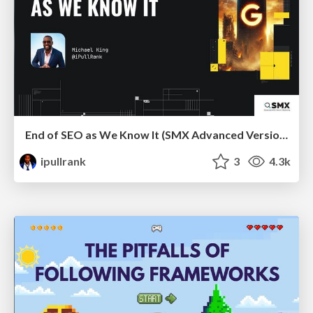
End of SEO as We Know It (SMX Advanced Version)
ipullrank
3
4.3k