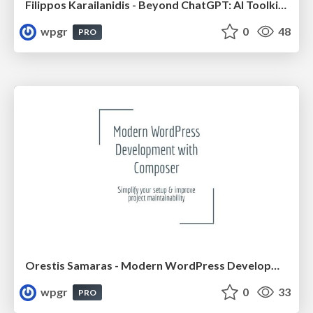
Filippos Karailanidis - Beyond ChatGPT: AI Toolkit for the WordPress Developer
wpgr
0
48
PRO
Orestis Samaras - Modern WordPress Development with Composer
wpgr
0
33
PRO