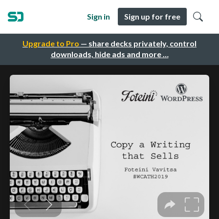
Sign in
Sign up for free
Upgrade to Pro
— share decks privately, control
downloads, hide ads and more …