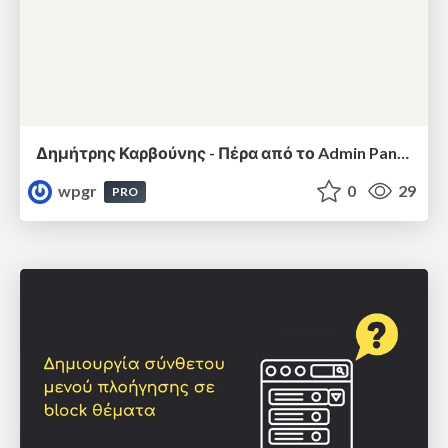
Δημήτρης Καρβούνης - Πέρα από το Admin Panel: Πώς να μιλήσεις στο WordPress σαν Developer μέσω REST API
wpgr
0
29
PRO