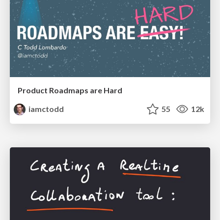
Product Roadmaps are Hard
iamctodd
55
12k