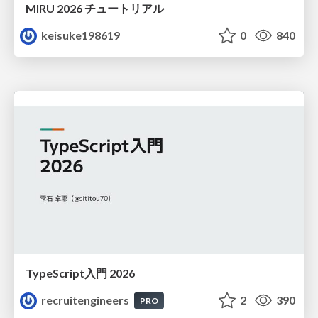
MIRU 2026 チュートリアル
keisuke198619
0
840
TypeScript入門 2026
recruitengineers
2
390
PRO