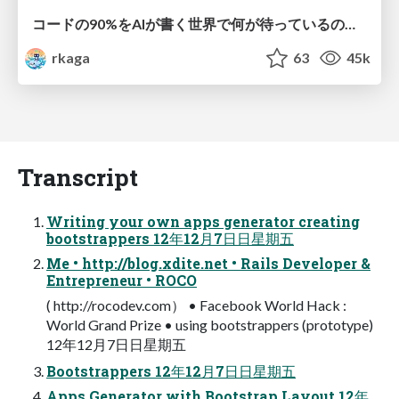
コードの90%をAIが書く世界で何が待っているのか / What awaits us in a world where 90% of the code is written by AI
rkaga
63
45k
Transcript
Writing your own apps generator creating
bootstrappers 12年12月7⽇日星期五
Me • http://blog.xdite.net • Rails Developer &
Entrepreneur • ROCO
( http://rocodev.com） • Facebook World Hack :
World Grand Prize • using bootstrappers (prototype)
12年12月7⽇日星期五
Bootstrappers 12年12月7⽇日星期五
Apps Generator with Bootstrap Layout 12年