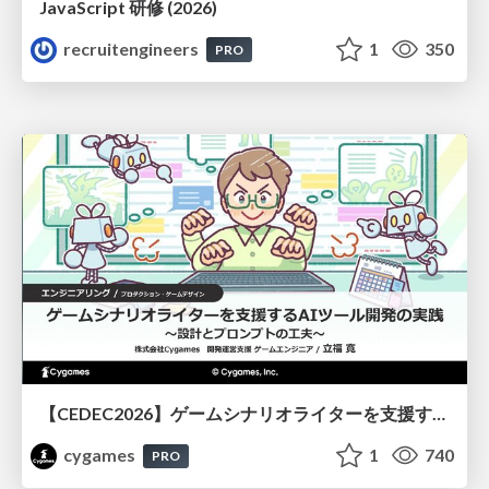
JavaScript 研修 (2026)
recruitengineers
1
350
PRO
【CEDEC2026】ゲームシナリオライターを支援するAIツール開発の実践 ― 設計とプロンプトの工夫 ―
cygames
1
740
PRO