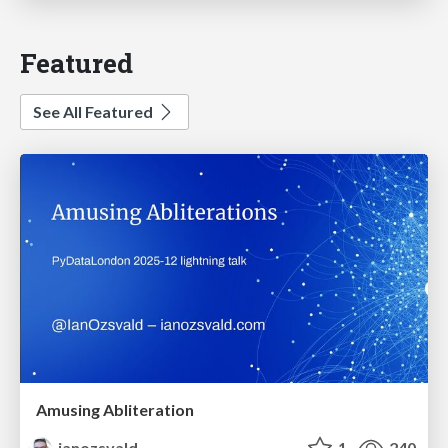
Featured
See All Featured
Amusing Abliteration
ianozsvald
1
240