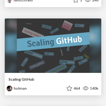
Scaling GitHub
holman
464
140k