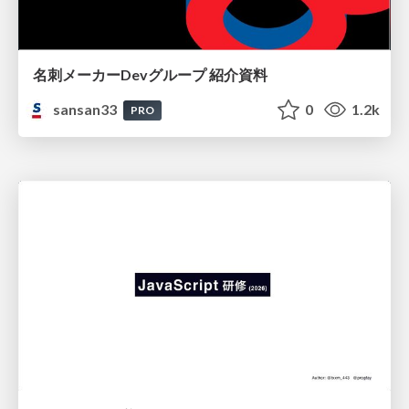
名刺メーカーDevグループ 紹介資料
sansan33
0
1.2k
PRO