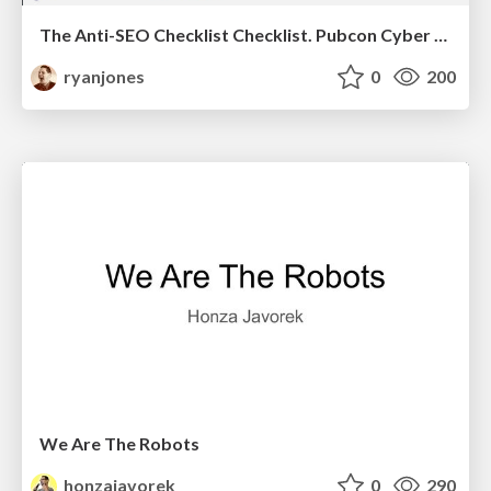
The Anti-SEO Checklist Checklist. Pubcon Cyber Week
ryanjones
0
200
We Are The Robots
honzajavorek
0
290