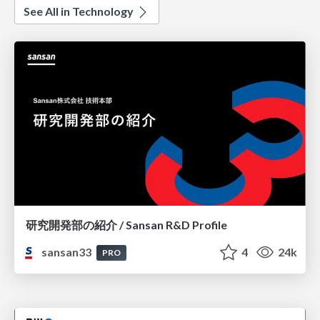
See All in Technology
研究開発部の紹介 / Sansan R&D Profile
sansan33
4
24k
PRO