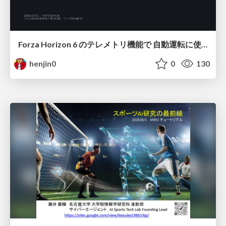
Forza Horizon 6 のテレメトリ機能で 自動運転に使えそうな学習データを集める話
henjin0
0
130