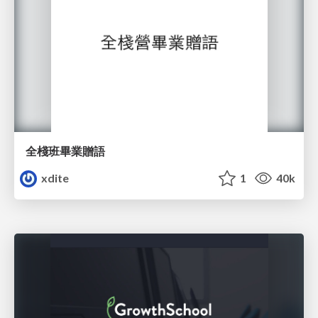
全棧班畢業贈語
xdite
1
40k