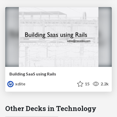
Building SaaS using Rails
xdite
15
2.2k
Other Decks in Technology