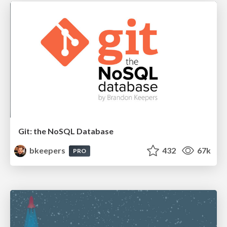
Git: the NoSQL Database
bkeepers
432
67k
PRO