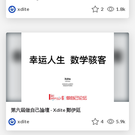
xdite
2
1.8k
第六屆做自己論壇 - Xdite 鄭伊廷
xdite
4
5.9k