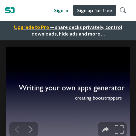
Sign in
Sign up for free
Upgrade to Pro
— share decks privately, control
downloads, hide ads and more …