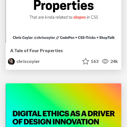
A Tale of Four Properties
chriscoyier
163
24k