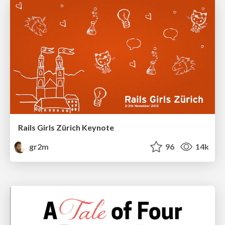
Rails Girls Zürich Keynote
gr2m
96
14k