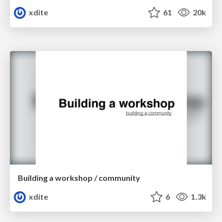
xdite
61
20k
Building a workshop / community
xdite
6
1.3k