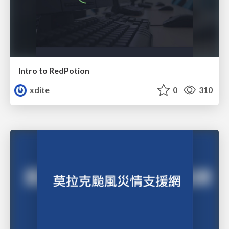
Intro to RedPotion
xdite
0
310