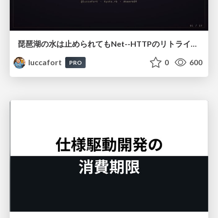
琵琶湖の水は止められてもNet--HTTPのリトライは止められない / You might be able to stop the water flow of Lake Biwa but you can't stop Net::HTTP retries
luccafort
0
600
PRO