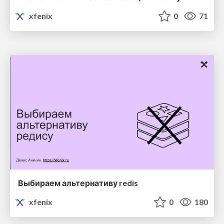
xfenix
0
71
Выбираем альтернативу redis
xfenix
0
180