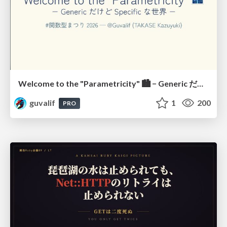
Welcome to the "Parametricity" 🏙️ − Generic だけど Specific な世界 −
guvalif
1
200
PRO