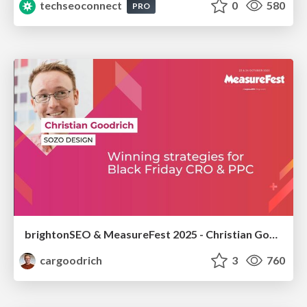
techseoconnect
0
580
PRO
brightonSEO & MeasureFest 2025 - Christian Goodrich - Winning strategies for Black Friday CRO & PPC
cargoodrich
3
760