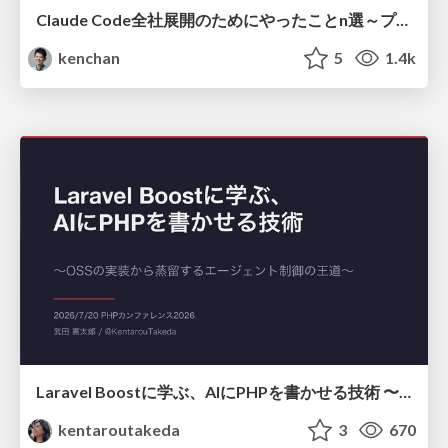
Claude Code全社展開のためにやったことn選～プラグイン302個・コミッター271人を支えるために～
kenchan
5
1.4k
Laravel Boostに学ぶ、AIにPHPを書かせる技術 〜OSSの実装から蒸留するエージェント制御の王道〜
kentaroutakeda
3
670