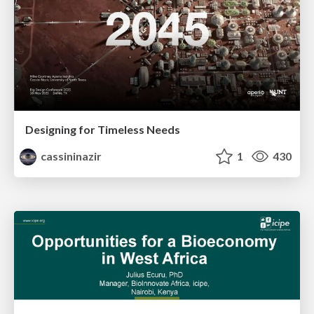
Designing for Timeless Needs
cassininazir
1
430