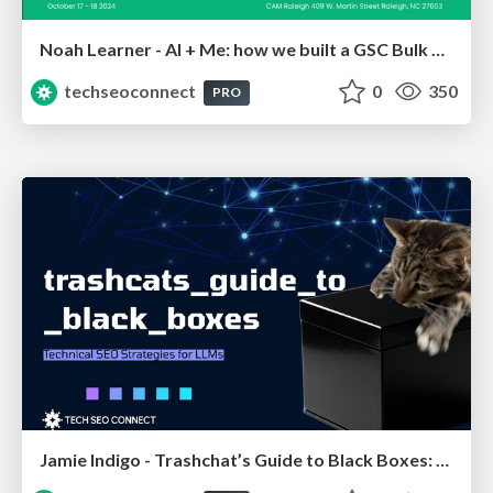
Noah Learner - AI + Me: how we built a GSC Bulk Export data pipeline
techseoconnect
0
350
PRO
Jamie Indigo - Trashchat’s Guide to Black Boxes: Technical SEO Tactics for LLMs