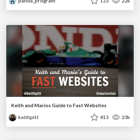
panda_program
123
22k
Keith and Marios Guide to Fast Websites
keithpitt
413
23k