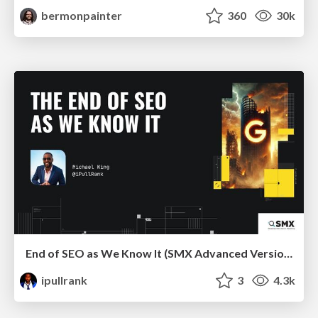
bermonpainter
360
30k
End of SEO as We Know It (SMX Advanced Version)
ipullrank
3
4.3k