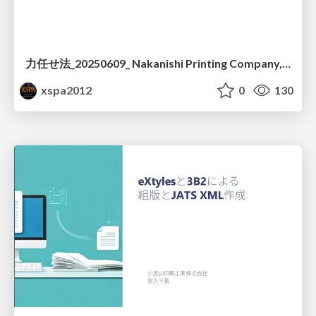
力任せ法_20250609_ Nakanishi Printing Company, Ltd
xspa2012
0
130