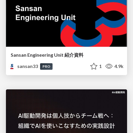
Sansan Engineering Unit 紹介資料
sansan33
1
4.9k
PRO