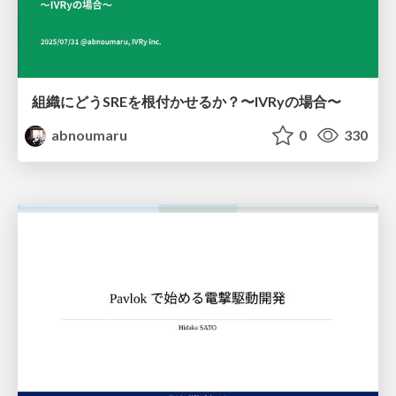
組織にどうSREを根付かせるか？〜IVRyの場合〜
abnoumaru
0
330