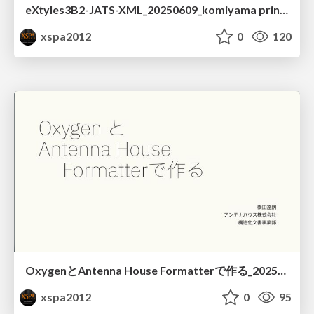
eXtyles3B2-JATS-XML_20250609_komiyama printing co.,Ltd..
xspa2012
0
120
OxygenとAntenna House Formatterで作る_20250609_Antenna House
xspa2012
0
95