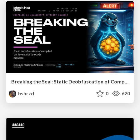
Breaking the Seal: Static Deobfuscation of Compiled V8 JavaScript Bytecode Malware
hshrzd
0
620