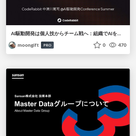
AI駆動開発は個人技からチーム戦へ：組織でAIを使いこなすための実践設計
moongift
0
470
PRO