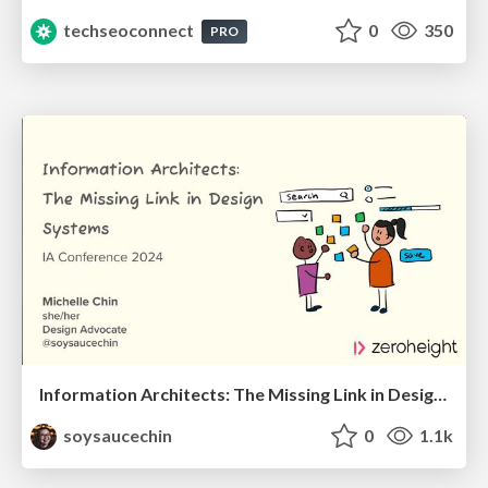
techseoconnect
0
350
PRO
Information Architects: The Missing Link in Design Systems
soysaucechin
0
1.1k