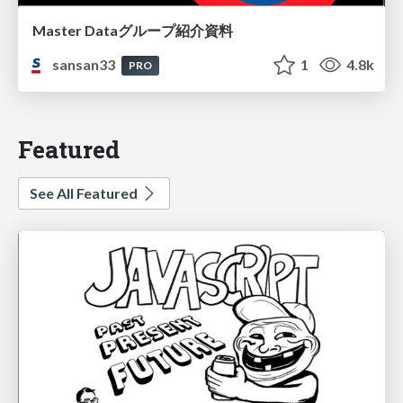
Master Dataグループ紹介資料
sansan33
1
4.8k
PRO
Featured
See All Featured