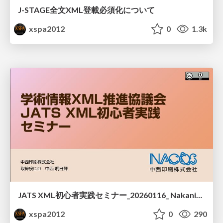
J-STAGE全文XML登載必須化について
xspa2012
0
1.3k
JATS XML初心者実践セミナー_20260116_ Nakanishi Printing Company, Ltd
xspa2012
0
290