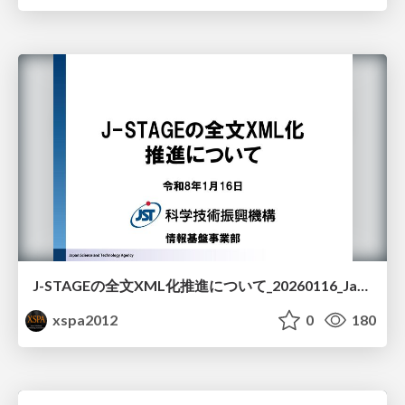
J-STAGEの全文XML化推進について_20260116_Japan Science and Technology Agency
xspa2012
0
180