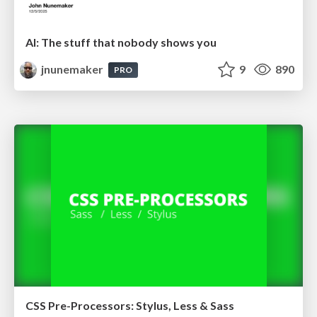
AI: The stuff that nobody shows you
jnunemaker
9
890
PRO
CSS Pre-Processors: Stylus, Less & Sass