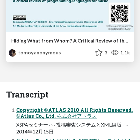
Hiding What from Whom? A Critical Review of the History of Programming languages for Music
tomoyanonymous
3
1.1k
Transcript
Copyright ©ATLAS 2010 All Rights Reserved.
©Atlas Co., Ltd. 株式会社アトラス
XSPAセミナー ~∼投稿審査システムとXML組版~∼
2014年12月15日