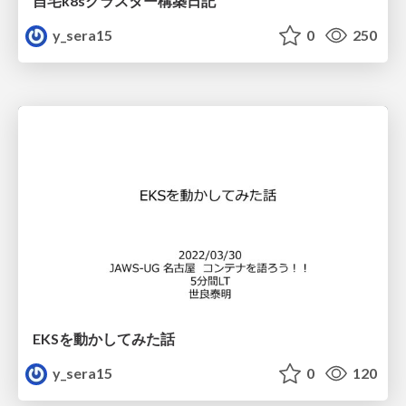
自宅k8sクラスター構築日記
y_sera15
0
250
EKSを動かしてみた話
y_sera15
0
120