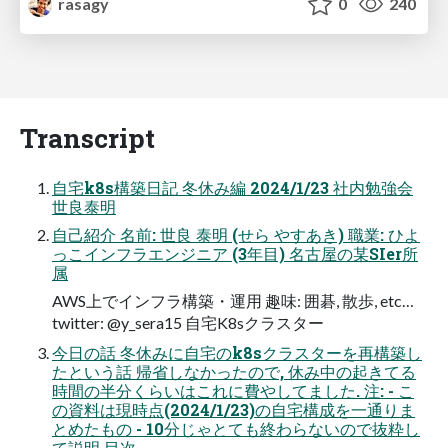
rasagy
0
240
Transcript
自宅k8s構築日記 冬休み編 2024/1/23 社内勉強会
世良泰明
自己紹介 名前: 世良 泰明 (せら やすあき) 職業: ひよ
っこインフラエンジニア (3年目) 名古屋の某SIer所
属
AWS上でインフラ構築・運用 趣味: 囲碁, 散歩, etc…
twitter: @y_sera15 自宅K8sクラスター
今日の話 冬休みに自宅のk8sクラスターを再構築し
たという話 帰省しなかったので, 休み中の起きてる
時間の半分くらいはこれに費やしてました. 注: - こ
の資料は現時点(2024/1/23)の自宅構成を一通りま
とめたもの - 10分じゃとても終わらないので抜粋し
て説明 目次