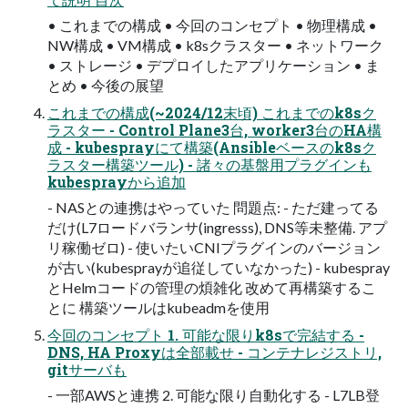
• これまでの構成 • 今回のコンセプト • 物理構成 •
NW構成 • VM構成 • k8sクラスター • ネットワーク
• ストレージ • デプロイしたアプリケーション • ま
とめ • 今後の展望
これまでの構成(~2024/12末頃) これまでのk8sク
ラスター - Control Plane3台, worker3台のHA構
成 - kubesprayにて構築(Ansibleベースのk8sク
ラスター構築ツール) - 諸々の基盤用プラグインも
kubesprayから追加
- NASとの連携はやっていた 問題点: - ただ建ってる
だけ(L7ロードバランサ(ingresss), DNS等未整備. アプ
リ稼働ゼロ) - 使いたいCNIプラグインのバージョン
が古い(kubesprayが追従していなかった) - kubespray
とHelmコードの管理の煩雑化 改めて再構築するこ
とに 構築ツールはkubeadmを使用
今回のコンセプト 1. 可能な限りk8sで完結する -
DNS, HA Proxyは全部載せ - コンテナレジストリ,
gitサーバも
- 一部AWSと連携 2. 可能な限り自動化する - L7LB登