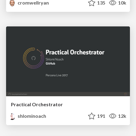
cromwellryan
135
10k
Practical Orchestrator
shlominoach
191
12k