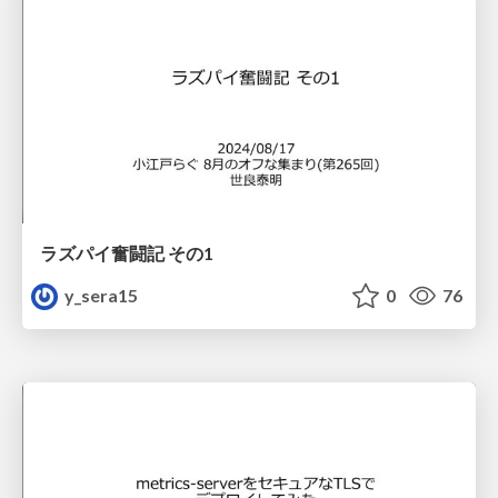
ラズパイ奮闘記 その1
y_sera15
0
76