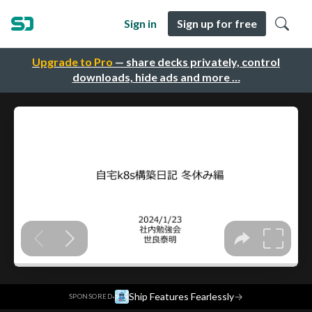
Sign in
Sign up for free
Upgrade to Pro
— share decks privately, control
downloads, hide ads and more …
·
Ship Features Fearlessly
→
SPONSORED