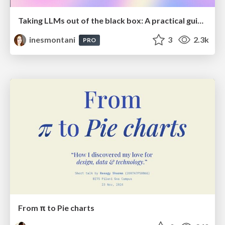
Taking LLMs out of the black box: A practical guide to human-in-the-loop distillation
inesmontani
3
2.3k
PRO
From π to Pie charts