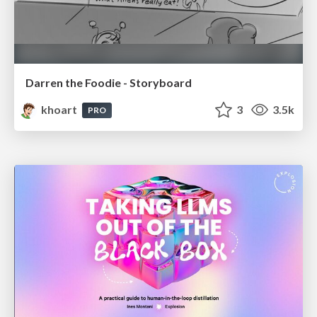
Darren the Foodie - Storyboard
khoart
3
3.5k
PRO