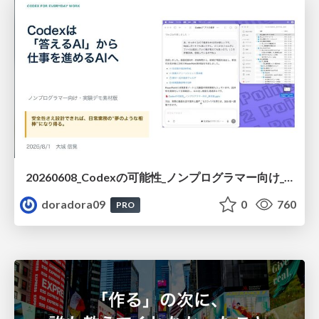
20260608_Codexの可能性_ノンプログラマー向け_大城追記
doradora09
0
760
PRO