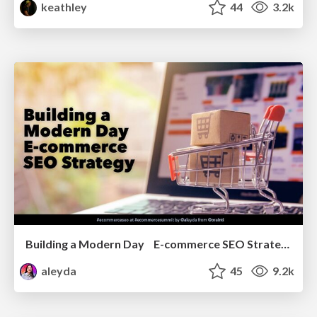
keathley
44
3.2k
Building a Modern Day E-commerce SEO Strategy
aleyda
45
9.2k