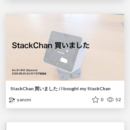
StackChan 買いました / I bought my StackChan
yanzm
0
52