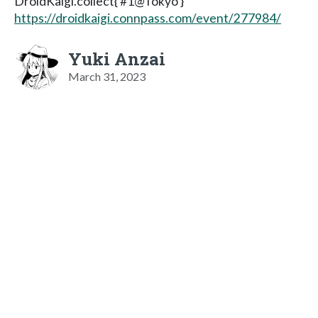
DroidKaigi.collect{ #1@Tokyo }
https://droidkaigi.connpass.com/event/277984/
Yuki Anzai
March 31, 2023