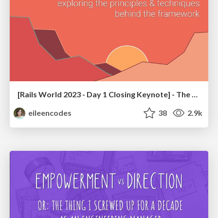
[Rails World 2023 - Day 1 Closing Keynote] - The Magic of Rails
eileencodes
38
2.9k