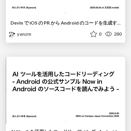
Devin で iOS の PR から Android のコードを生成する / Generate Android code from iOS PR using Devin
yanzm
0
280