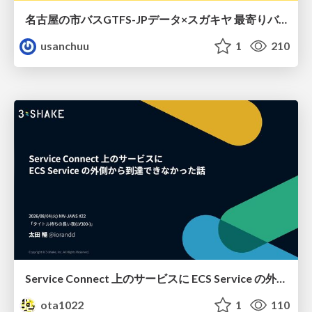
名古屋の市バスGTFS-JPデータ×スガキヤ 最寄りバス停検索をAmazon ElastiCache Serverless for Valkeyで最適化する
usanchuu
1
210
Service Connect 上のサービスに ECS Service の外側から到達できなかった話
ota1022
1
110