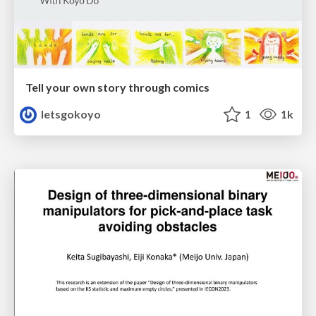
Tell your own story through comics
letsgokoyo
1
1k