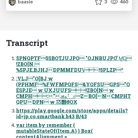
baasie
3
460
Transcript
$PNQPTF5SBOTJUJPO "OJNBUJPO ͋Μ͍͟Ώ͖
!ZBO[N 
%SPJE,BJHJDPMMFDU\!5PLZP^
:VLJ"O[BJ w
(PPHMF%FWFMPQFS&YQFSUGPS"O
ESPJE w UXJUUFS!ZBO[N w
CMPH:".ͷࡶهாZBO[NCMPHT
QPUDPN w גࣜձࣾ΢ϑΟΧ
https://play.google.com/store/apps/details?
id=jp.co.smartbank.b43 B/43
var item by remember {
mutableStateOf(Item.A) } Box(
contentAlignment =