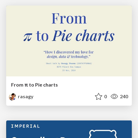
From π to Pie charts
rasagy
0
240