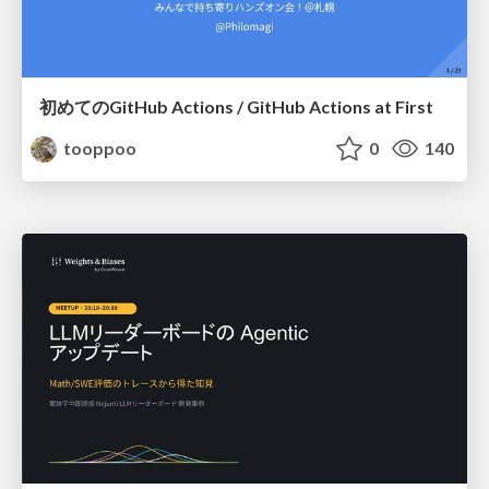
初めてのGitHub Actions / GitHub Actions at First
tooppoo
0
140