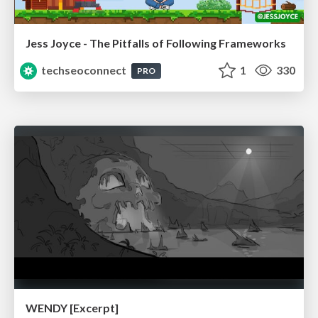
Jess Joyce - The Pitfalls of Following Frameworks
techseoconnect
1
330
PRO
WENDY [Excerpt]