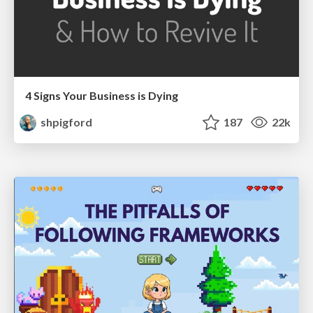
4 Signs Your Business is Dying
shpigford
187
22k