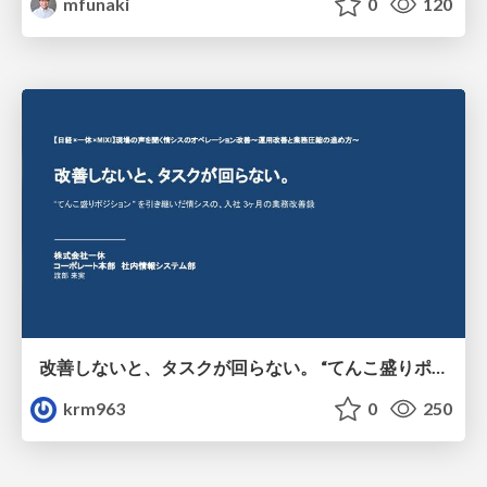
mfunaki
0
120
改善しないと、タスクが回らない。 “てんこ盛りポジション” を引き継いだ情シスの、入社3ヶ月の業務改善録
krm963
0
250