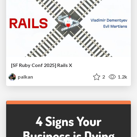
[SF Ruby Conf 2025] Rails X
palkan
2
1.2k