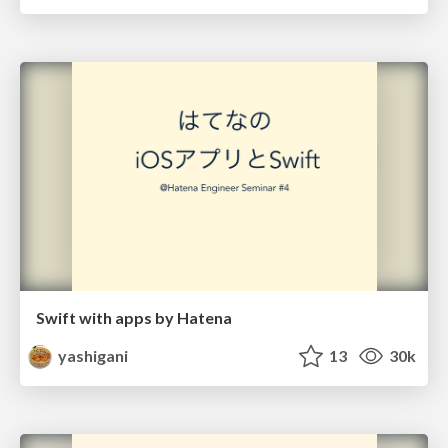
Swift with apps by Hatena
yashigani
13
30k