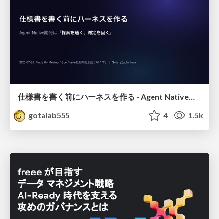
仕様書を書く前にハーネスを作る - Agent Native開発は「探索を速く、判定を固く」
gotalab555
4
1.5k