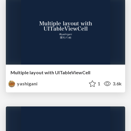
Multiple layout with UITableViewCell
yashigani
1
3.6k