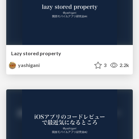
Lazy stored property
yashigani
3
2.2k