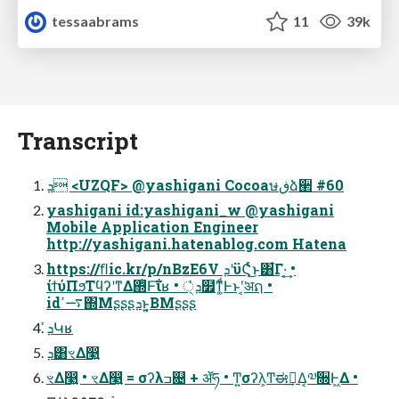
tessaabrams
11
39k
Transcript
ܕ <UZQF> @yashigani Cocoaษڧձؔ੢ #60
yashigani id:yashigani_w @yashigani
Mobile Application Engineer
http://yashigani.hatenablog.com Hatena
https://ﬂic.kr/p/nBzE6V ܕʹϋϚͬͨ͜ͱ͸͋Γ·͔͢ •
ίϯύΠϧΤϥʔʹͳΔ΍ͭͰ͠ΐʁ • ܕ੍ͬͯ໿ͳ͚ͩͰͱʹ͔͘अຐ •
id࠷ߴ΍Μʂʂʂܕͱ͔͍ΒΜʂʂʂ
ܕͬͯԿʁ
ܕ͸ৼΔ෣͍
ৼΔ෣͍ • ৼΔ෣͍ = σʔλߏ଄ + ॲཧ • Ͳ͏͍͏σʔλ͕Ͳ͏ಈ࡞͢Δ͔༧૝Ͱ͖Δ •