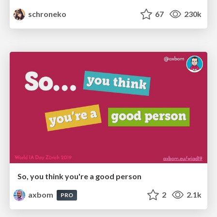
schroneko
67
230k
So, you think you're a good person
axbom
2
2.1k
PRO