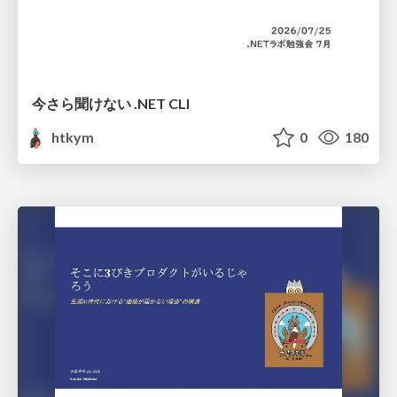
今さら聞けない .NET CLI
htkym
0
180