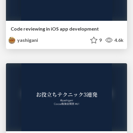
Code reviewing in iOS app development
yashigani
9
4.6k