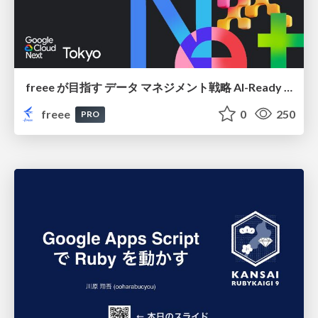
freee が目指す データ マネジメント戦略 AI-Ready 時代を支える 攻めのガバナンスとは
freee
0
250
PRO