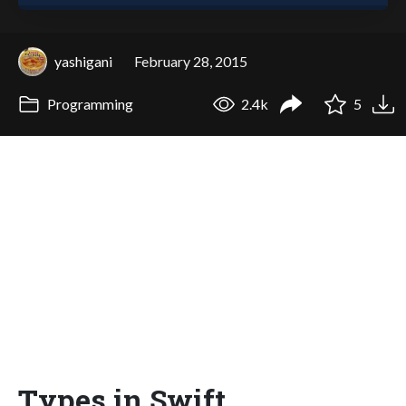
yashigani
February 28, 2015
Programming
2.4k
5
Types in Swift