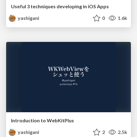
Useful 3 techniques developing in iOS Apps
yashigani
0
1.6k
Introduction to WebKitPlus
yashigani
2
2.5k