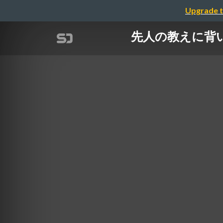
Upgrade t
先人の教えに背いてC