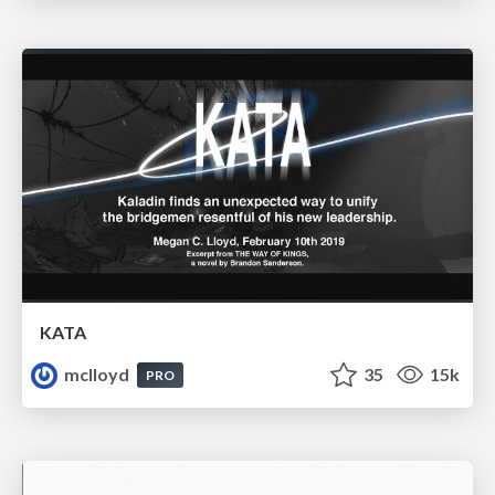
KATA
mclloyd
35
15k
PRO