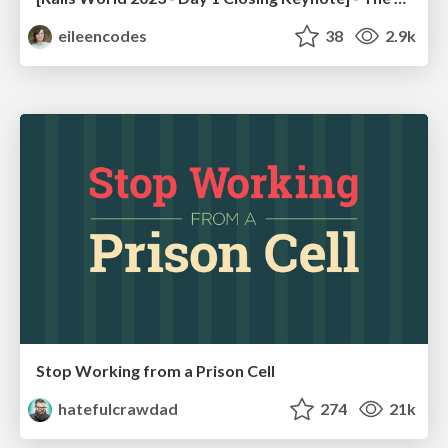
eileencodes
38
2.9k
Stop Working from a Prison Cell
hatefulcrawdad
274
21k