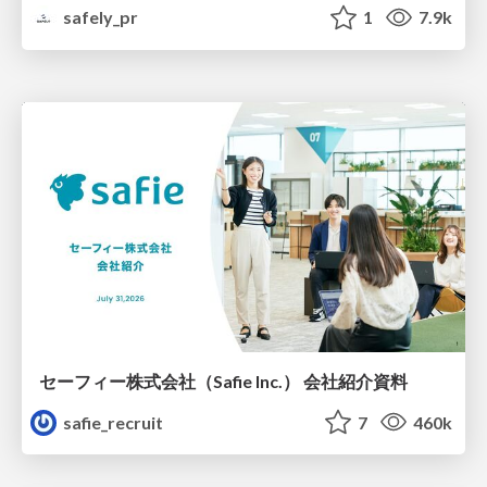
safely_pr
1
7.9k
セーフィー株式会社（Safie Inc.） 会社紹介資料
safie_recruit
7
460k