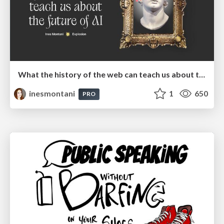
What the history of the web can teach us about the future of AI
inesmontani
1
650
PRO