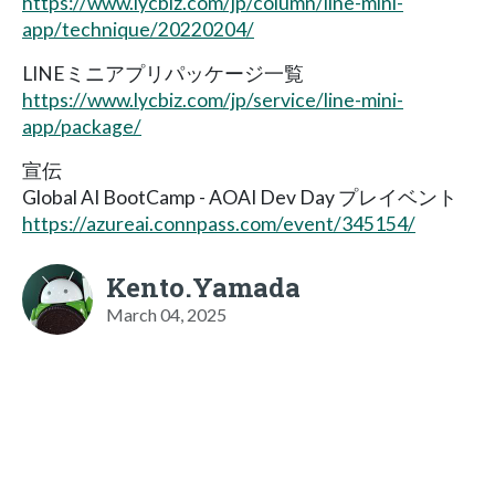
https://www.lycbiz.com/jp/column/line-mini-
app/technique/20220204/
LINEミニアプリパッケージ一覧
https://www.lycbiz.com/jp/service/line-mini-
app/package/
宣伝
Global AI BootCamp - AOAI Dev Day プレイベント
https://azureai.connpass.com/event/345154/
Kento.Yamada
March 04, 2025