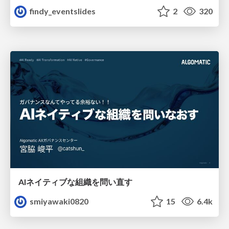
findy_eventslides
2
320
AIネイティブな組織を問い直す
smiyawaki0820
15
6.4k