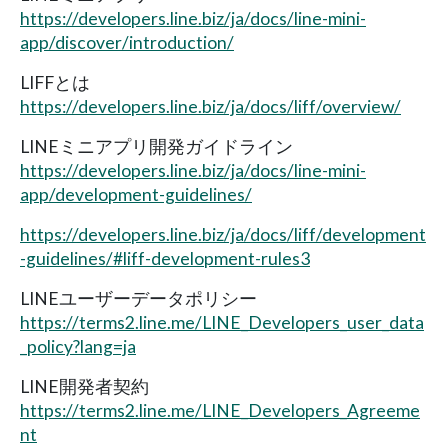
https://developers.line.biz/ja/docs/line-mini-
app/discover/introduction/
LIFFとは
https://developers.line.biz/ja/docs/liff/overview/
LINEミニアプリ開発ガイドライン
https://developers.line.biz/ja/docs/line-mini-
app/development-guidelines/
https://developers.line.biz/ja/docs/liff/development
-guidelines/#liff-development-rules3
LINEユーザーデータポリシー
https://terms2.line.me/LINE_Developers_user_data
_policy?lang=ja
LINE開発者契約
https://terms2.line.me/LINE_Developers_Agreeme
nt