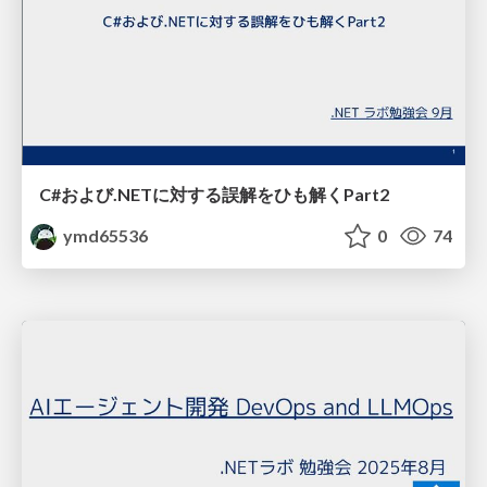
C#および.NETに対する誤解をひも解くPart2
ymd65536
0
74