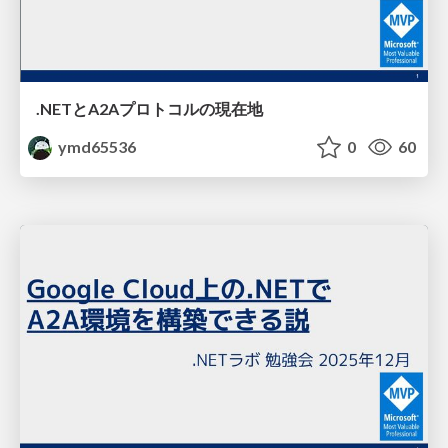
.NETとA2Aプロトコルの現在地
ymd65536
0
60