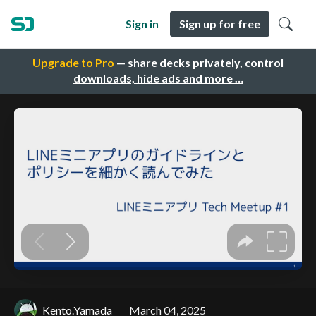
Sign in
Sign up for free
Upgrade to Pro
— share decks privately, control
downloads, hide ads and more …
Kento.Yamada
March 04, 2025