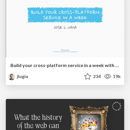
Build your cross-platform service in a week with App Engine
jlugia
234
19k