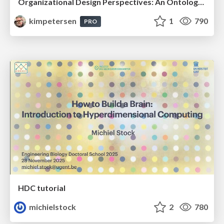
Organizational Design Perspectives: An Ontology of Organizational Design Elements
kimpetersen
1
790
PRO
HDC tutorial
michielstock
2
780