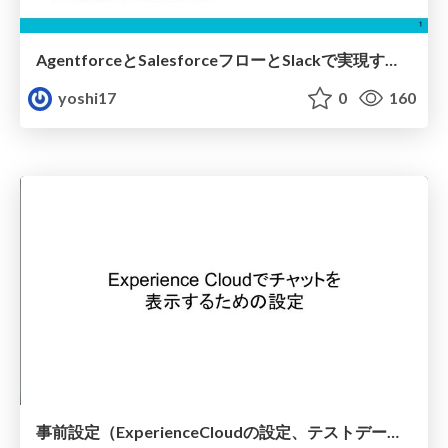
AgentforceとSalesforceフローとSlackで実現する 「自走型エージェント」構築手順
yoshi17
0
160
事前設定（ExperienceCloudの設定、テストデータ作成）