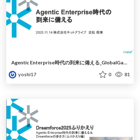
Agentic Enterprise時代の到来に備える_GlobalGathering_20251114
yoshi17
0
81