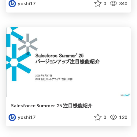
yoshi17
0
340
Salesforce Summer'25 注目機能紹介
yoshi17
0
120