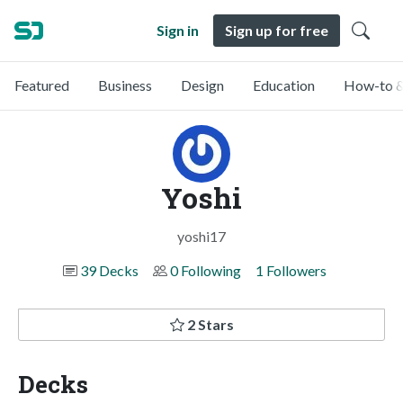
Sign in
Sign up for free
Featured
Business
Design
Education
How-to &
Yoshi
yoshi17
39 Decks
0 Following
1 Followers
2 Stars
Decks