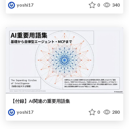
yoshi17
0
340
【付録】AI関連の重要用語集
yoshi17
0
280