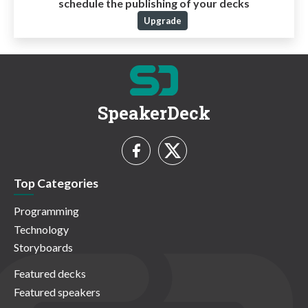
schedule the publishing of your decks
Upgrade
SpeakerDeck
Top Categories
Programming
Technology
Storyboards
Featured decks
Featured speakers