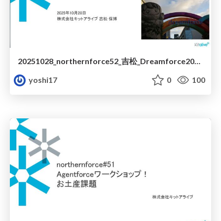
20251028_northernforce52_吉松_Dreamforce2025ふりかえり_.pdf
yoshi17
0
100