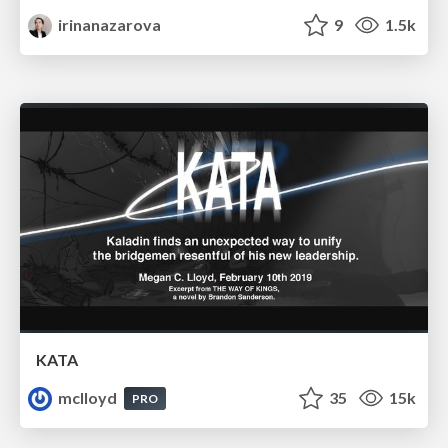
irinanazarova
9
1.5k
KATA
mclloyd
35
15k
PRO