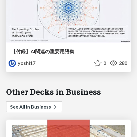
【付録】AI関連の重要用語集
yoshi17
0
280
Other Decks in Business
See All in Business