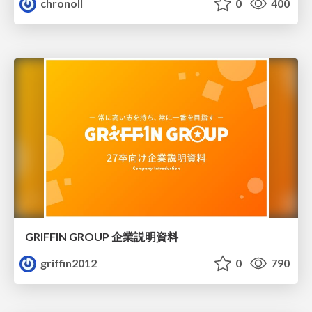
chronoll
0
400
GRIFFIN GROUP 企業説明資料
griffin2012
0
790