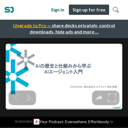
Sign in
Sign up for free
Upgrade to Pro
— share decks privately, control
downloads, hide ads and more …
·
Your Podcast. Everywhere. Effortlessly.
→
SPONSORED