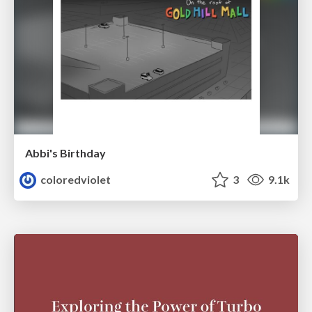
Abbi's Birthday
coloredviolet
3
9.1k