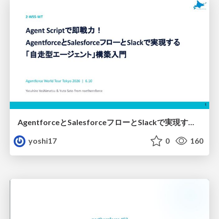
AgentforceとSalesforceフローとSlackで実現する 「自走型エージェント」構築手順
yoshi17
0
160