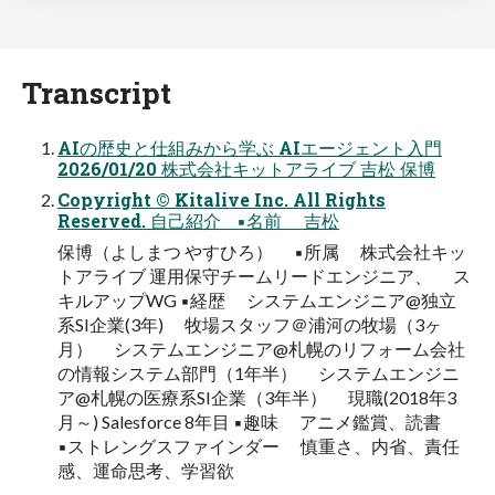
Transcript
AIの歴史と仕組みから学ぶ AIエージェント入門
2026/01/20 株式会社キットアライブ 吉松 保博
Copyright © Kitalive Inc. All Rights
Reserved. 自己紹介 ▪名前 吉松
保博（よしまつ やすひろ） ▪所属 株式会社キッ
トアライブ 運用保守チームリードエンジニア、 ス
キルアップWG ▪経歴 システムエンジニア@独立
系SI企業(3年) 牧場スタッフ＠浦河の牧場（3ヶ
月） システムエンジニア@札幌のリフォーム会社
の情報システム部門（1年半） システムエンジニ
ア@札幌の医療系SI企業（3年半） 現職(2018年3
月～) Salesforce 8年目 ▪趣味 アニメ鑑賞、読書
▪ストレングスファインダー 慎重さ、内省、責任
感、運命思考、学習欲