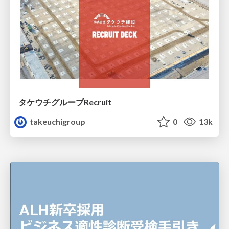
タケウチグループRecruit
takeuchigroup
0
13k