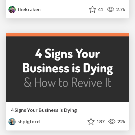
thekraken
41
2.7k
4 Signs Your Business is Dying
shpigford
187
22k