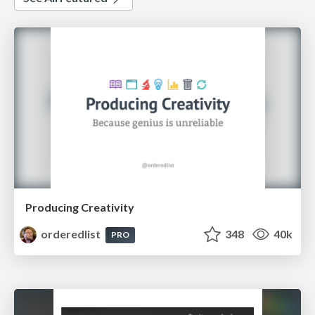
Producing Creativity
orderedlist
348
40k
PRO