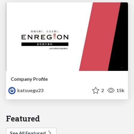
Company Profile
katsuegu23
2
15k
Featured
See All Featured