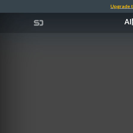
Upgrade t
A