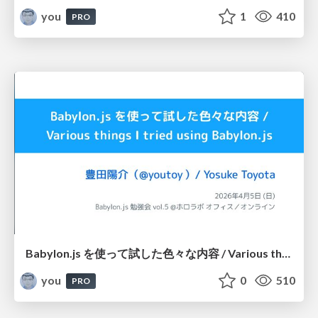
you
1
410
PRO
Babylon.js を使って試した色々な内容 / Various things I tried using Babylon.js / Babylon.js 勉強会 vol.5
you
0
510
PRO