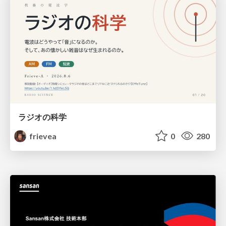
ラジオの科学
frievea
0
280