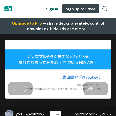
Sign in
Sign up for free
Upgrade to Pro
— share decks privately, control
downloads, hide ads and more …
you（@youtoy）
September 21, 2025
PRO