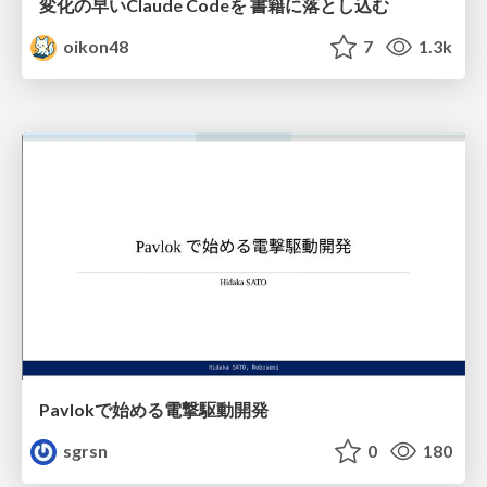
変化の早いClaude Codeを 書籍に落とし込む
oikon48
7
1.3k
Pavlokで始める電撃駆動開発
sgrsn
0
180