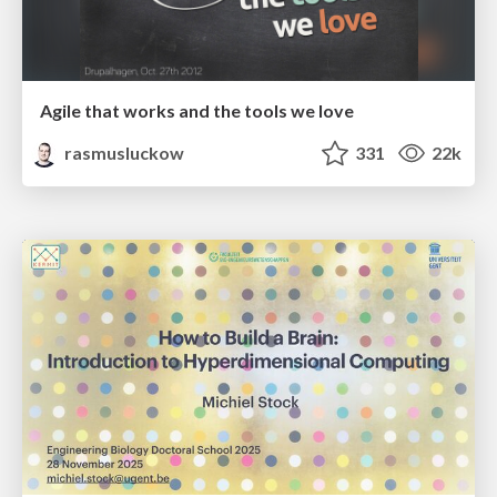
Agile that works and the tools we love
rasmusluckow
331
22k