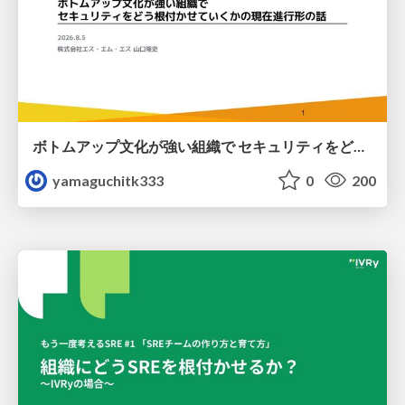
ボトムアップ文化が強い組織で セキュリティをどう根付かせていくかの現在進行形の話 / Making Security Stick in a Bottom-Up Organization
yamaguchitk333
0
200