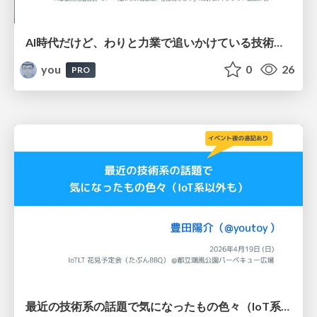
AI時代だけど、わりと力業で追いかけている技術情報収集の話 / 20260518
you
0
26
PRO
最近の技術系の話題で気になったもの色々（IoT系以外も） / IoTLT 花見予定会（たぶんBBQ） @都立潮風公園バーベキュー広場