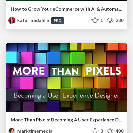
How to Grow Your eCommerce with AI & Automation
katarinadahlin
1
230
PRO
More Than Pixels: Becoming A User Experience Designer
marktimemedia
3
480