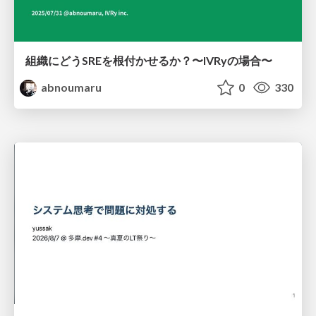
組織にどうSREを根付かせるか？〜IVRyの場合〜
abnoumaru
0
330