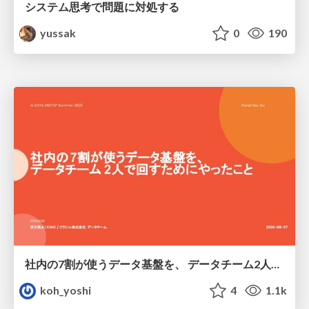
システム思考で問題に対処する
yussak
0
190
社内の7割が使うデータ基盤を、 データチーム2人で回すためにやったこと
koh_yoshi
4
1.1k