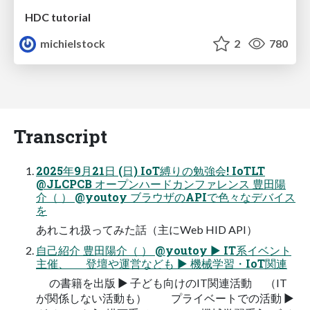
HDC tutorial
michielstock
2
780
Transcript
2025年9月21日 (日) IoT縛りの勉強会! IoTLT
@JLCPCB オープンハードカンファレンス 豊田陽
介（ ） @youtoy ブラウザのAPIで色々なデバイス
を
あれこれ扱ってみた話（主にWeb HID API）
自己紹介 豊田陽介（ ） @youtoy ▶ IT系イベント
主催、 登壇や運営なども ▶ 機械学習・IoT関連
の書籍を出版 ▶ 子ども向けのIT関連活動 （IT
が関係しない活動も） プライベートでの活動 ▶