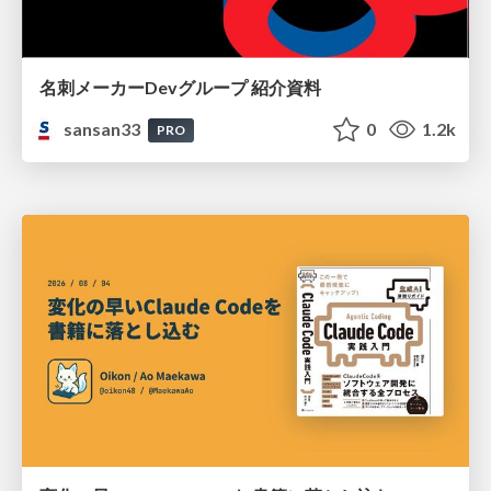
名刺メーカーDevグループ 紹介資料
sansan33
0
1.2k
PRO