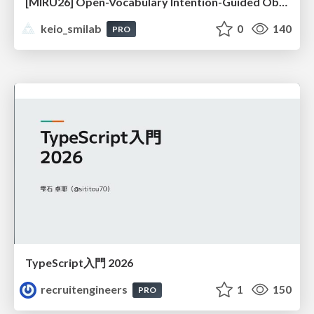
[MIRU26] Open-Vocabulary Intention-Guided Object Detection in Diverse Scenes
keio_smilab
0
140
PRO
TypeScript入門 2026
recruitengineers
1
150
PRO