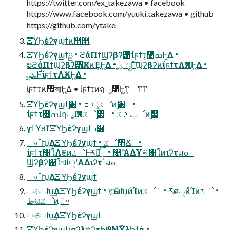
https://twitter.com/ex_takezawa • facebook
https://www.facebook.com/yuuki.takezawa • github
https://github.com/ytake
ΞϓϦέʔγϣϯͷ੒௕
ΞϓϦέʔγϣϯྫ • ϩάΠϯϢʔβʔ͸ίϝϯτ͕౤ߘͰ͖Δ •
ະϩάΠϯϢʔβʔ͸ӾཡͷΈ͕Ͱ͖Δ • ͓ؾʹೖΓͨ͠ϢʔβʔͷίϝϯτΛӾཡͰ͖Δ •
࣌ܥྻͰίϝϯτΛӾཡͰ͖Δ •
ίϝϯτͷ࡟আ͕Ͱ͖Δ • ίϝϯτͷฤू͸Ͱ͖ͳ͍ ͳͲ
ΞϓϦέʔγϣϯ࣮૷ • ೝূػೳͷ࣮૷ •
ίϝϯτ౤ߘɺฤूɺӾཡػೳ࣮૷ • ݕࡧػೳͷ࣮૷
γϯϓϧͳΞϓϦέʔγϣϯߏ੒
ෳࡶԽ͢ΔΞϓϦέʔγϣϯ • ػೳ௥Ճ •
ίϝϯτ৘ใΛଞͷػೳͰར༻͍ͨ͠ • ৚݅ʹΑΔҰཡ৘ใͷιʔτมߋ
Ϣʔβʔ৘ใଐੑʹΑΔιʔτॱมߋ
ෳࡶԽ͢ΔΞϓϦέʔγϣϯ
ංେԽ͢ΔΞϓϦέʔγϣϯ • ऩӹԽͷͨΊͷػೳ • རศੑͷͨΊͷػೳ •
طଘػೳͷ֦ு
ංେԽ͢ΔΞϓϦέʔγϣϯ
ΞϓϦέʔγϣϯɾσʔλϕʔεϦϑΝΫλϦϯά •