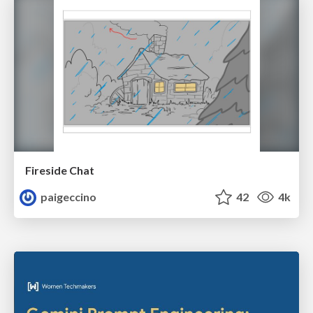
Fireside Chat
paigeccino
42
4k