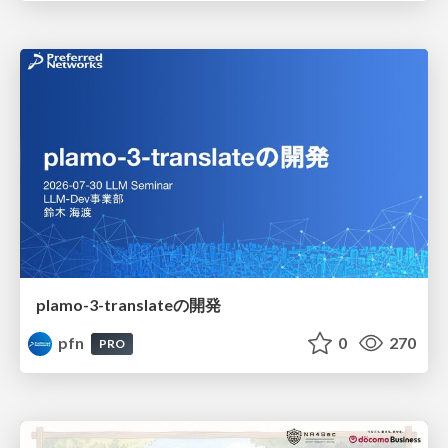
plamo-3-translateの開発
pfn
0
270
PRO