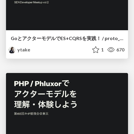
GoとアクターモデルでES+CQRSを実践！ / proto_actor_es_cqrs
ytake
1
670