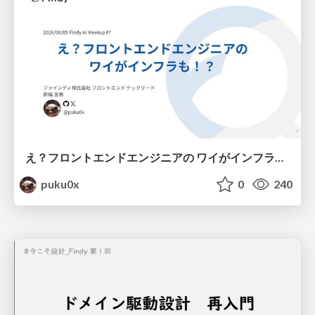
え？フロントエンドエンジニアの ワイがインフラも！？
puku0x
0
240