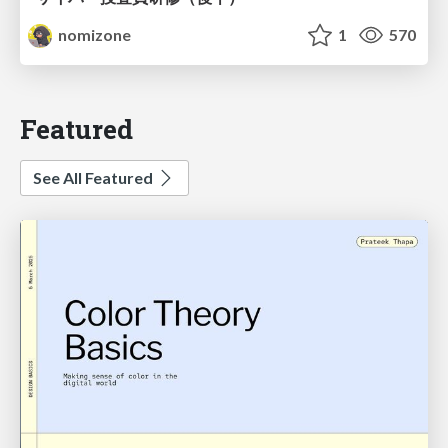
nomizone
1
570
Featured
See All Featured