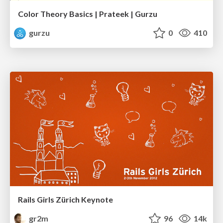
Color Theory Basics | Prateek | Gurzu
gurzu
0
410
Rails Girls Zürich Keynote
gr2m
96
14k