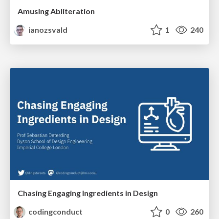
Amusing Abliteration
ianozsvald
1
240
Chasing Engaging Ingredients in Design
codingconduct
0
260