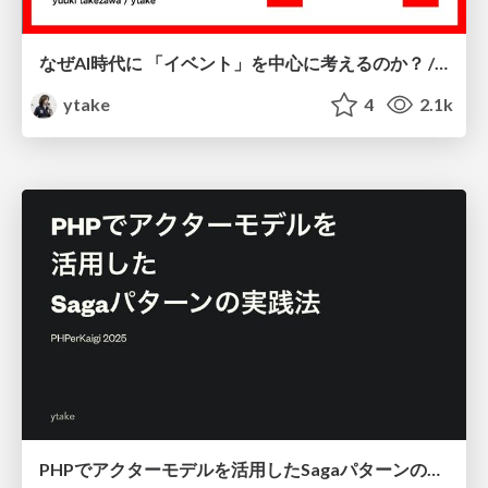
なぜAI時代に 「イベント」を中心に考えるのか？ / Why focus on "events" in the age of AI?
ytake
4
2.1k
PHPでアクターモデルを活用したSagaパターンの実践法 / php-saga-pattern-with-actor-model