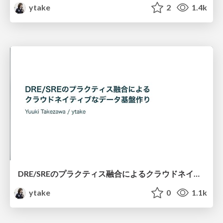
ytake
2
1.4k
DRE/SREのプラクティス融合によるクラウドネイティブなデータ基盤作り / dre_sre
ytake
0
1.1k