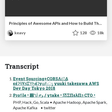
Principles of Awesome APIs and How to Build Them.
keavy
128
18k
Transcript
Event Sourcing+CQRSΛ׆༻͢Δ
εέʔϥϒϧΞϓϦέʔγϣϯ։ൃ yuuki takezawa AWS
Dev Day Tokyo 2018
Proﬁle • ஛ᖒ ༗و / ytake • גࣜձࣾΞΠελΠϧ CTO •
PHP, Hack, Go, Scala • Apache Hadoop, Apache Spark,
Apache Kafka • twitter