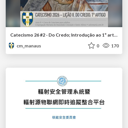
Catecismo 26 #2 - Do Credo; Introdução ao 1º artigo
cm_manaus
0
170