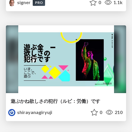
signer
0
1.1k
PRO
遊ぶかね欲しさの犯行（ルビ：労働）です
shirayanagiryuji
0
210