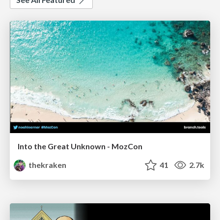
Into the Great Unknown - MozCon
thekraken
41
2.7k