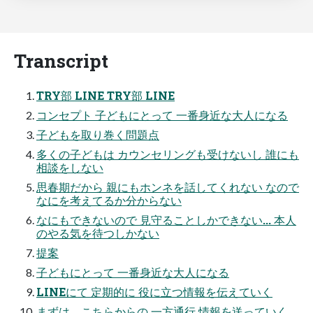
Transcript
TRY部 LINE TRY部 LINE
コンセプト 子どもにとって 一番身近な大人になる
子どもを取り巻く問題点
多くの子どもは カウンセリングも受けないし 誰にも
相談をしない
思春期だから 親にもホンネを話してくれない なので
なにを考えてるか分からない
なにもできないので 見守ることしかできない... 本人
のやる気を待つしかない
提案
子どもにとって 一番身近な大人になる
LINEにて 定期的に 役に立つ情報を伝えていく
まずは、こちらからの 一方通行 情報を送っていく