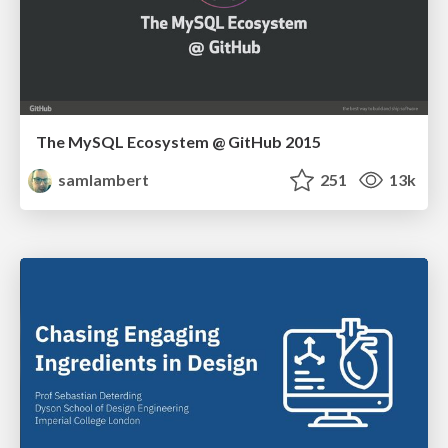
The MySQL Ecosystem @ GitHub 2015
samlambert
251
13k