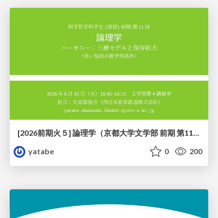
[2026前期火５] 論理学（京都大学文学部 前期 第11回）「ハーモニー：三層モデルと保存拡大」
yatabe
0
200