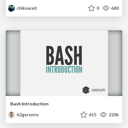
chikuwait
0
680
Bash Introduction
62gerente
615
220k