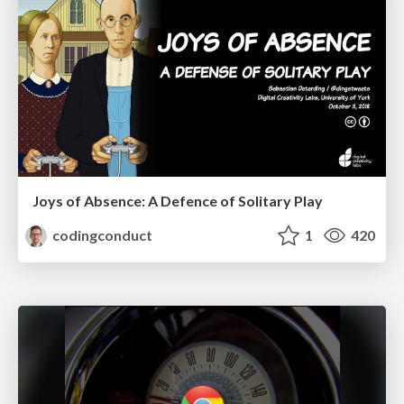
Joys of Absence: A Defence of Solitary Play
codingconduct
1
420