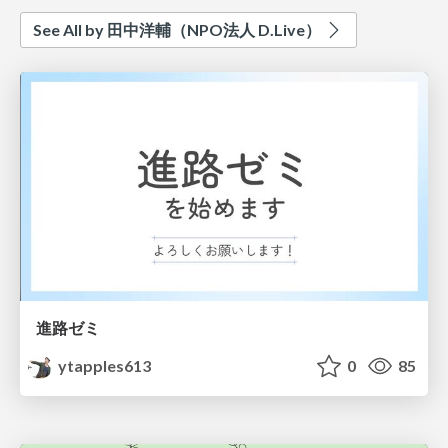
See All by 田中洋輔（NPO法人 D.Live）
進路ゼミ
ytapples613
0
85