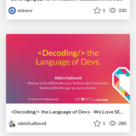
minecr
1
330
<Decoding/> the Language of Devs - We Love SEO 2024
nikkihalliwell
1
280