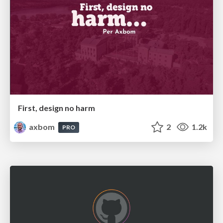
First, design no harm
axbom
2
1.2k
PRO