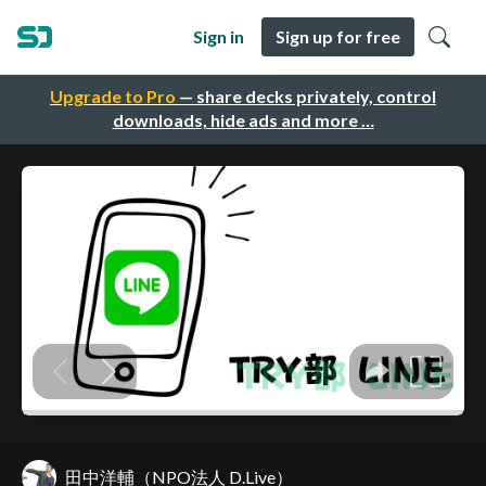
Sign in
Sign up for free
Upgrade to Pro
— share decks privately, control
downloads, hide ads and more …
田中洋輔（NPO法人 D.Live）