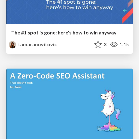
The #1 spot is gone: here's how to win anyway
tamaranovitovic
3
1.1k