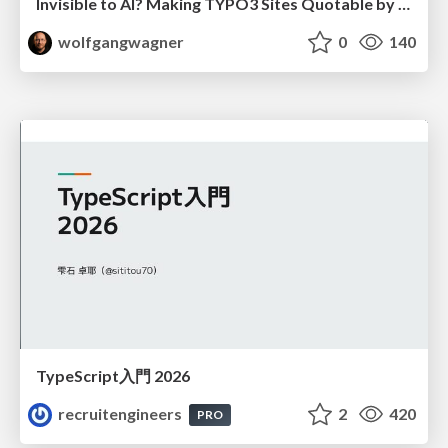
Invisible to AI? Making TYPO3 Sites Quotable by AI Search Systems
wolfgangwagner
0
140
TypeScript入門 2026
recruitengineers
2
420
PRO