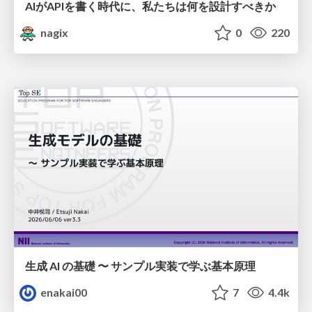
AIがAPIを書く時代に、私たちは何を設計すべきか
nagix
0
220
生成 AI の基礎 〜 サンプル実装で学ぶ基本原理
enakai00
7
4.4k