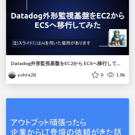
Datadog外形監視基盤をEC2から ECSへ移行してみた
yuhta28
0
1.8k