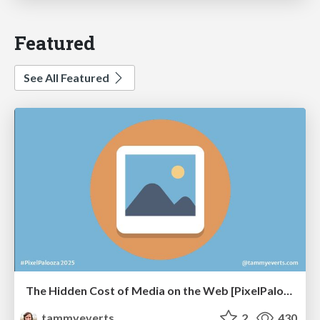
Featured
See All Featured
The Hidden Cost of Media on the Web [PixelPalooza 2025]
tammyeverts
2
430