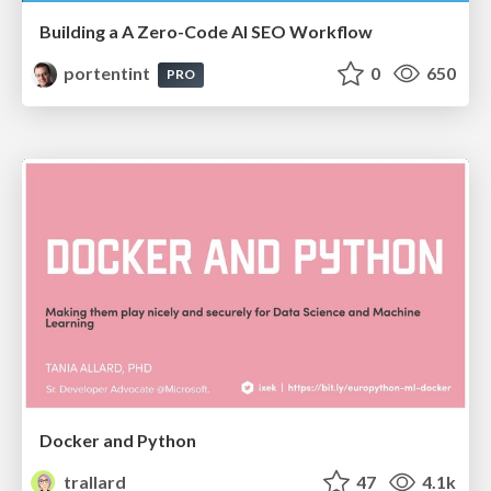
Building a A Zero-Code AI SEO Workflow
portentint
0
650
PRO
Docker and Python
trallard
47
4.1k