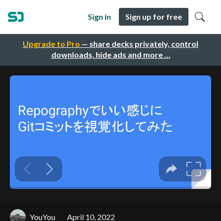
Sign in
Sign up for free
Upgrade to Pro
— share decks privately, control
downloads, hide ads and more …
YouYou
April 10, 2022