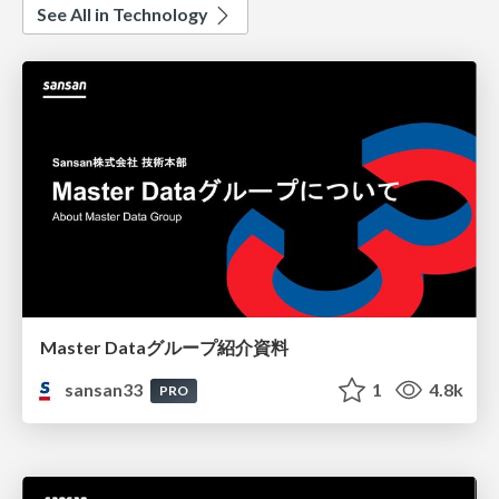
See All in Technology
Master Dataグループ紹介資料
sansan33
1
4.8k
PRO