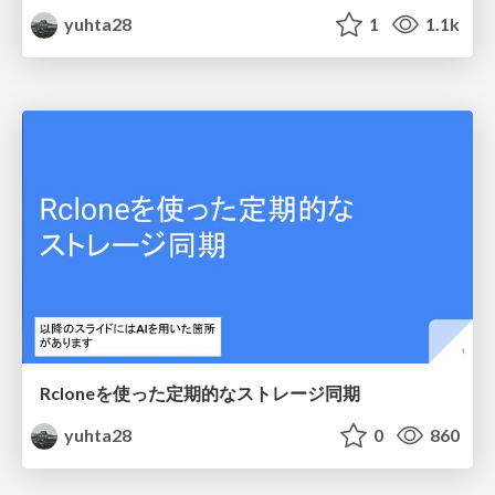
yuhta28
1
1.1k
Rcloneを使った定期的なストレージ同期
yuhta28
0
860