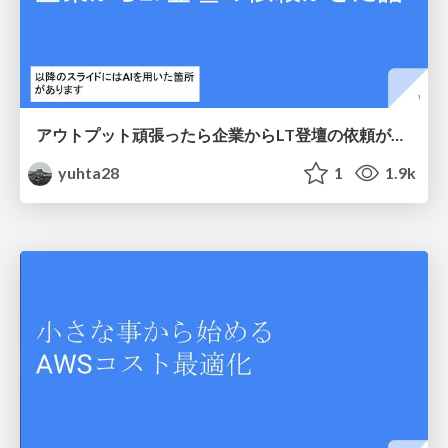
アウトプット頑張ったら企業からLT登壇の依頼がきた話
yuhta28
1
1.9k