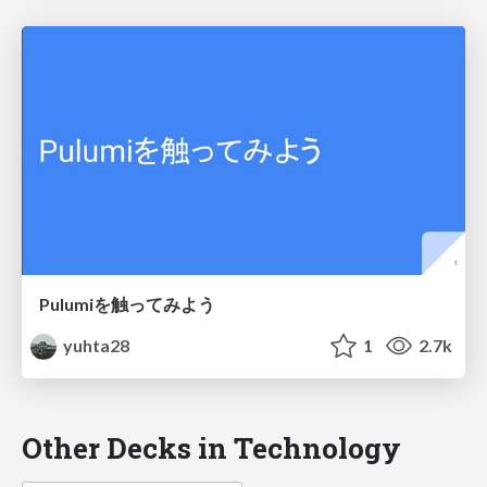
Pulumiを触ってみよう
yuhta28
1
2.7k
Other Decks in Technology