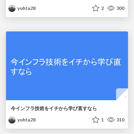
yuhta28
2
300
今インフラ技術をイチから学び直すなら
yuhta28
1
310