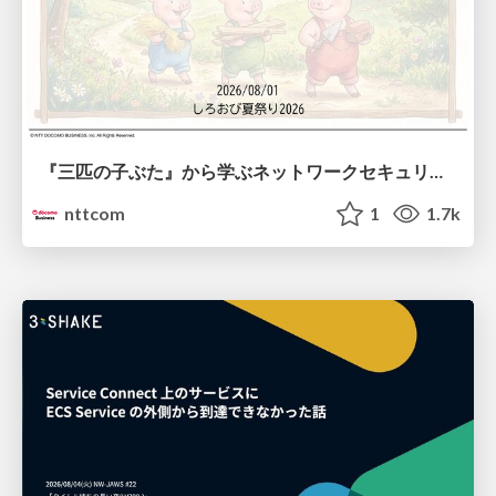
『三匹の子ぶた』から学ぶネットワークセキュリティの昔と今 / Network Security: Then and Now Through the Lens of The Three Little Pigs
nttcom
1
1.7k