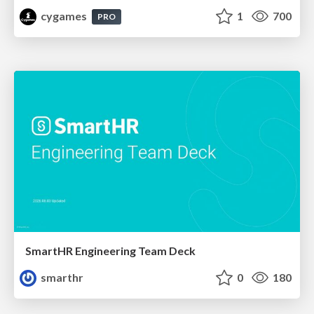
cygames
1
700
PRO
SmartHR Engineering Team Deck
smarthr
0
180