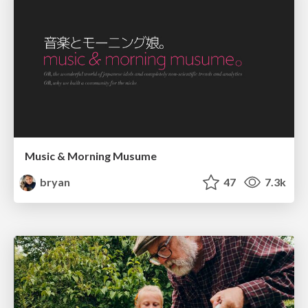
Music & Morning Musume
bryan
47
7.3k