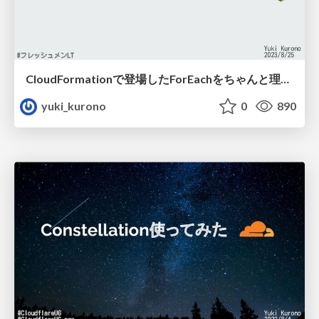
CloudFormationで登場したForEachをちゃんと理解してみる
yuki_kurono
0
890