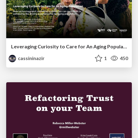
Leveraging Curiosity to Care for An Aging Population
cassininazir
1
450