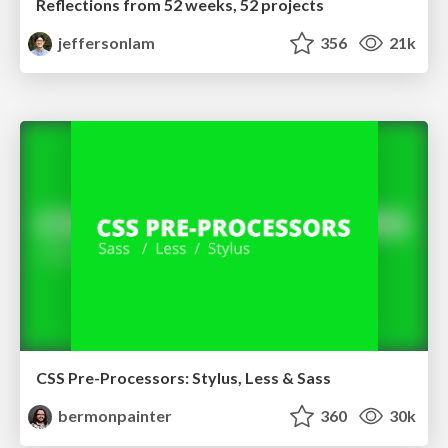
Reflections from 52 weeks, 52 projects
jeffersonlam
356
21k
CSS Pre-Processors: Stylus, Less & Sass
bermonpainter
360
30k