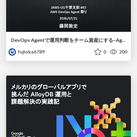
DevOps Agentで運用判断をチーム資産にする ~Agent InstructionsとAgent Skillを継続的に育てる~
fujioka6789
0
200