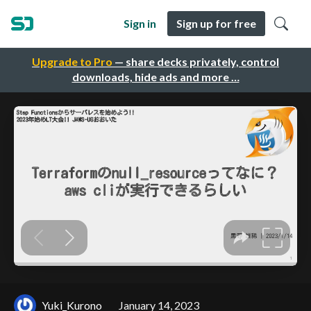
Sign in
Sign up for free
Upgrade to Pro
— share decks privately, control
downloads, hide ads and more …
Yuki_Kurono
January 14, 2023