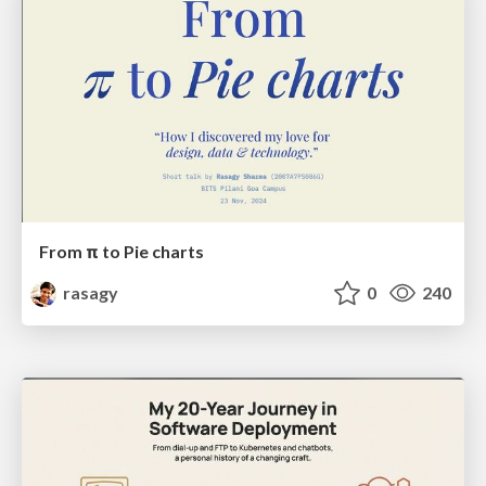
From π to Pie charts
rasagy
0
240