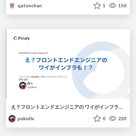
qatonchan
1
150
え？フロントエンドエンジニアの ワイがインフラも！？
puku0x
0
220