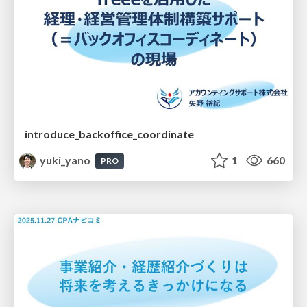
introduce_backoffice_coordinate
yuki_yano
1
660
PRO