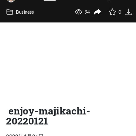
Business
94
0
enjoy-majikachi-
20220121