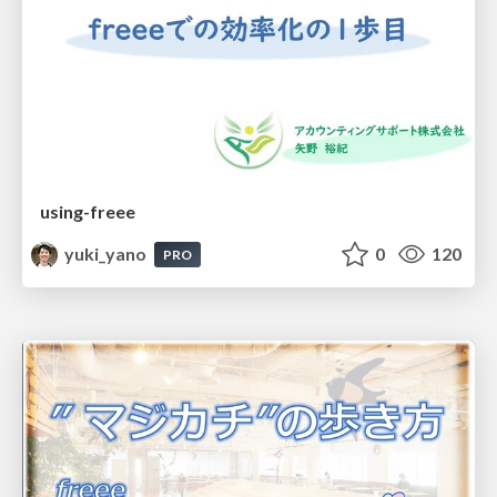
using-freee
yuki_yano
0
120
PRO