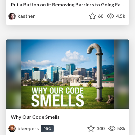
Put a Button on it: Removing Barriers to Going Fast.
kastner
60
4.5k
Why Our Code Smells
bkeepers
340
58k
PRO