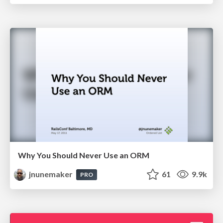
Why You Should Never Use an ORM
jnunemaker
61
9.9k
PRO