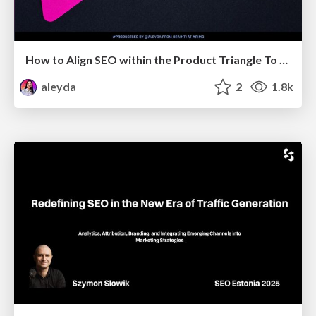
How to Align SEO within the Product Triangle To Get Buy-In & Support - #RIMC
aleyda
2
1.8k