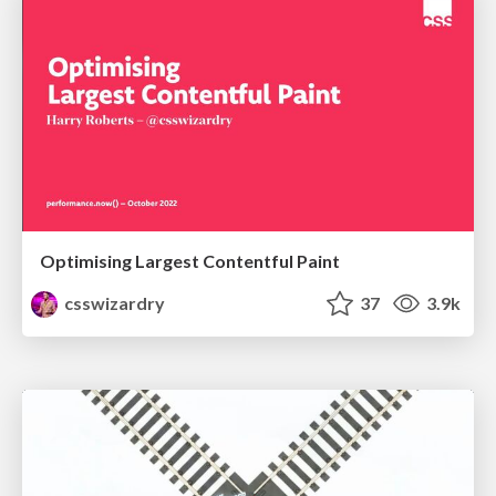
Optimising Largest Contentful Paint
csswizardry
37
3.9k