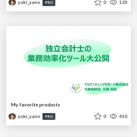
yuki_yano
0
120
PRO
My favorite products
yuki_yano
0
410
PRO