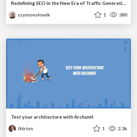
Redefining SEO in the New Era of Traffic Generation
szymonslowik
1
380
Test your architecture with Archunit
thirion
1
2.3k