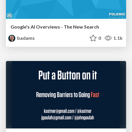
Google's AI Overviews - The New Search
badams
0
1.1k