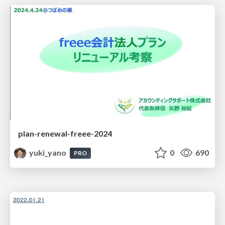
plan-renewal-freee-2024
yuki_yano
0
690
PRO