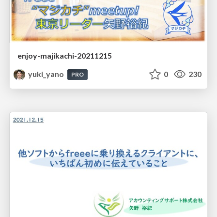
enjoy-majikachi-20211215
yuki_yano
0
230
PRO