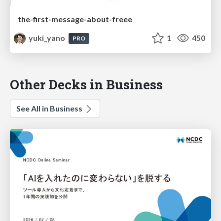
the-first-message-about-freee
yuki_yano
1
450
PRO
Other Decks in Business
See All in Business