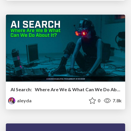
AI Search: Where Are We & What Can We Do About It?
aleyda
0
7.8k