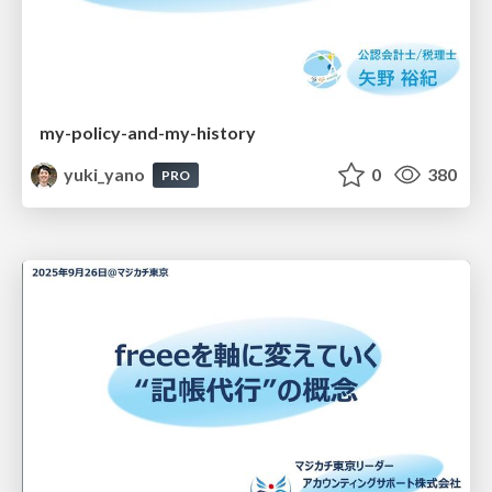
my-policy-and-my-history
yuki_yano
0
380
PRO