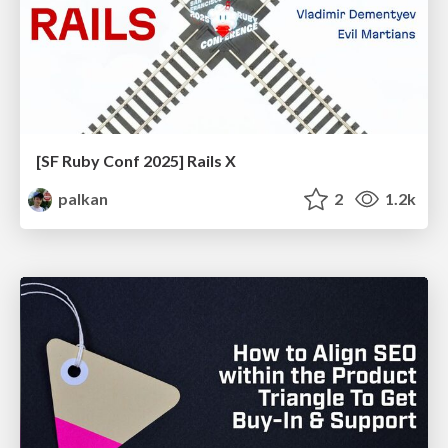
[SF Ruby Conf 2025] Rails X
palkan
2
1.2k