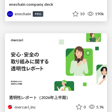
enechain company deck
enechain
10
190k
PRO
透明性レポート（2026年上半期）
mercari_inc
0
5.9k