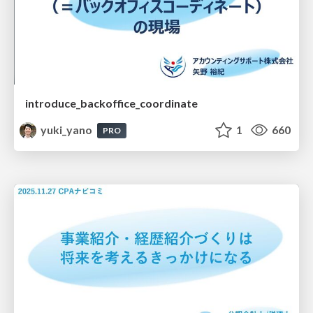
introduce_backoffice_coordinate
yuki_yano
1
660
PRO