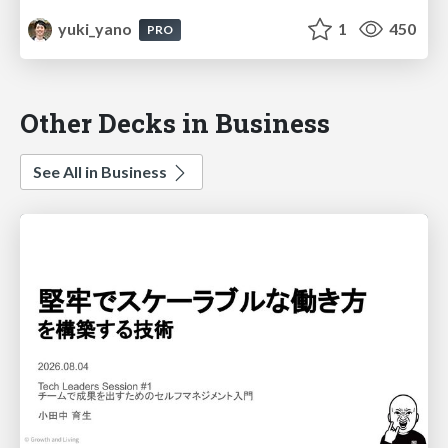
yuki_yano
1
450
PRO
Other Decks in Business
See All in Business