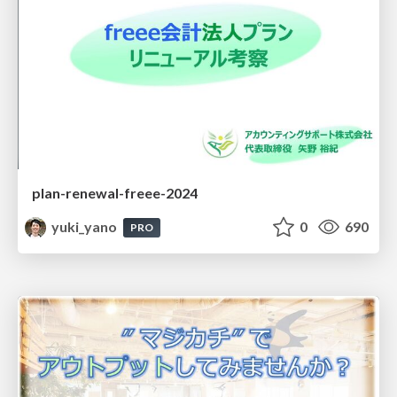
plan-renewal-freee-2024
yuki_yano
0
690
PRO