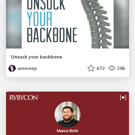
Unsuck your backbone
ammeep
672
58k