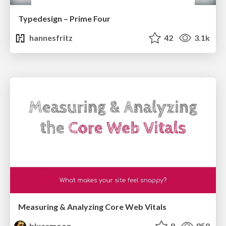
Typedesign – Prime Four
hannesfritz
42
3.1k
Measuring & Analyzing Core Web Vitals
bluesmoon
9
950