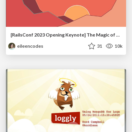
[RailsConf 2023 Opening Keynote] The Magic of Rails
eileencodes
31
10k