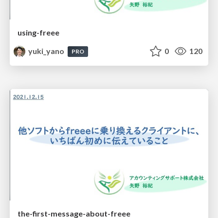
using-freee
yuki_yano
0
120
PRO
the-first-message-about-freee