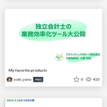
My favorite products
yuki_yano
0
410
PRO