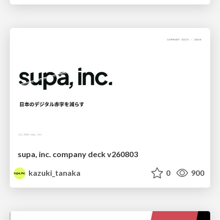
supa, inc. company deck v260803
kazuki_tanaka
0
900