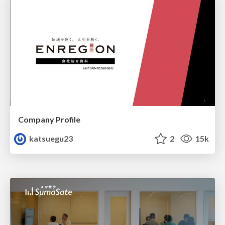
Company Profile
katsuegu23
2
15k