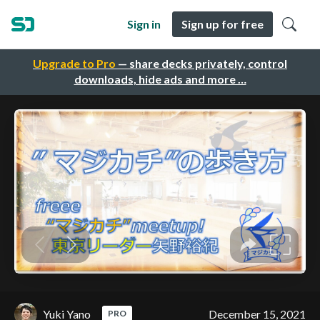
Sign in
Sign up for free
Upgrade to Pro
— share decks privately, control
downloads, hide ads and more …
Yuki Yano
December 15, 2021
PRO