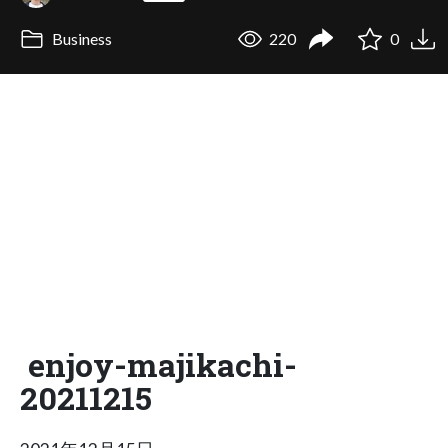
Business
220
0
enjoy-majikachi-
20211215