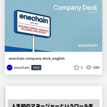
enechain company deck_english
enechain
1
580
PRO