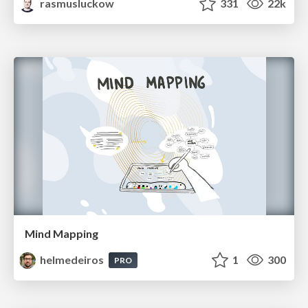
rasmusluckow
331
22k
Mind Mapping
helmedeiros
1
300
PRO