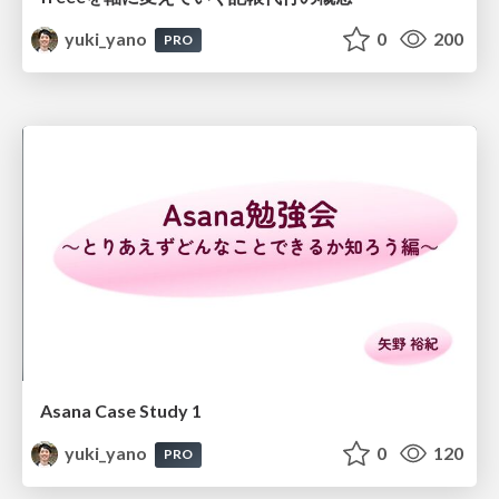
yuki_yano
0
200
PRO
Asana Case Study 1
yuki_yano
0
120
PRO