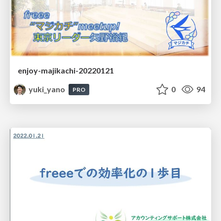
enjoy-majikachi-20220121
yuki_yano
0
94
PRO