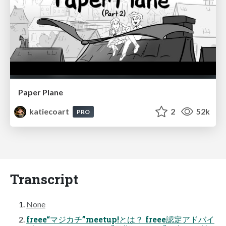
Paper Plane
katiecoart
2
52k
PRO
Transcript
None
freee“マジカチ”meetup!とは？ freee認定アドバイ