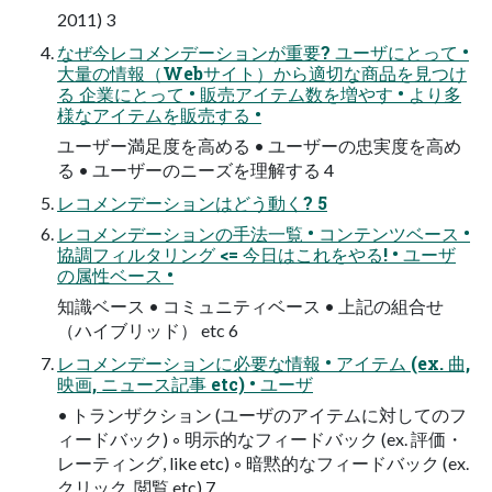
2011) 3
なぜ今レコメンデーションが重要? ユーザにとって •
大量の情報（Webサイト）から適切な商品を見つけ
る 企業にとって • 販売アイテム数を増やす • より多
様なアイテムを販売する •
ユーザー満足度を高める • ユーザーの忠実度を高め
る • ユーザーのニーズを理解する 4
レコメンデーションはどう動く? 5
レコメンデーションの手法一覧 • コンテンツベース •
協調フィルタリング <= 今日はこれをやる! • ユーザ
の属性ベース •
知識ベース • コミュニティベース • 上記の組合せ
（ハイブリッド） etc 6
レコメンデーションに必要な情報 • アイテム (ex. 曲,
映画, ニュース記事 etc) • ユーザ
• トランザクション (ユーザのアイテムに対してのフ
ィードバック) ◦ 明示的なフィードバック (ex. 評価・
レーティング, like etc) ◦ 暗黙的なフィードバック (ex.
クリック, 閲覧 etc) 7