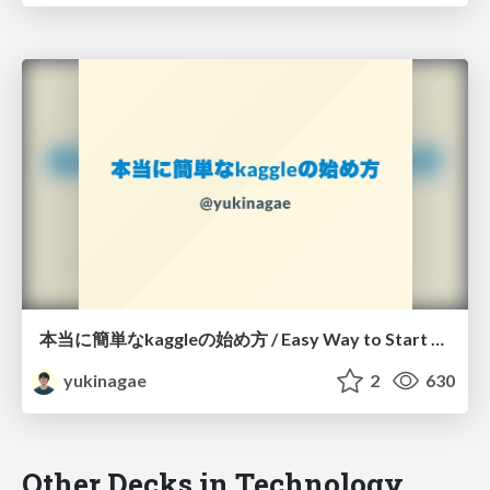
本当に簡単なkaggleの始め方 / Easy Way to Start Kaggle - short ver.
yukinagae
2
630
Other Decks in Technology