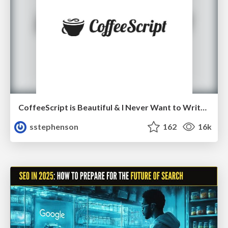
CoffeeScript is Beautiful & I Never Want to Write Plain JavaScript Again
sstephenson
162
16k