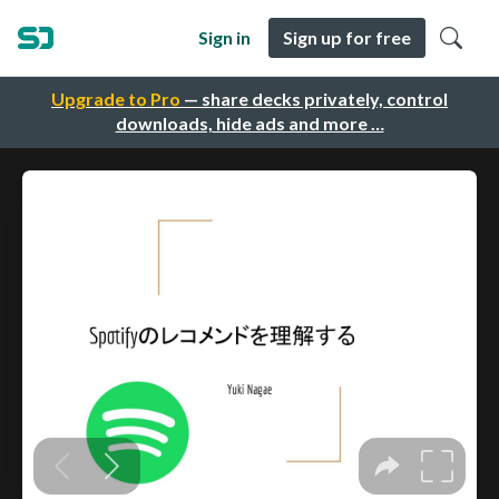
Sign in
Sign up for free
Upgrade to Pro
— share decks privately, control
downloads, hide ads and more …