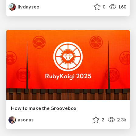
livdayseo
0
160
How to make the Groovebox
asonas
2
2.3k