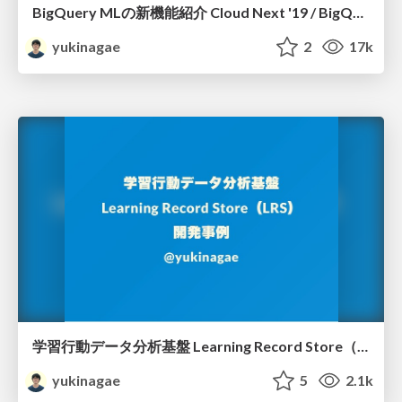
BigQuery MLの新機能紹介 Cloud Next '19 / BigQuery ML New Features Announced at Google Cloud Next 2019
yukinagae
2
17k
学習行動データ分析基盤 Learning Record Store（LRS）開発事例 / LRS case study
yukinagae
5
2.1k