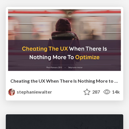
Cheating the UX When There Is Nothing More to Optimize - PixelPioneers
stephaniewalter
287
14k