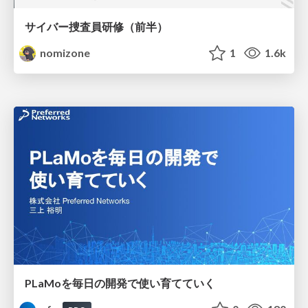
サイバー捜査員研修（前半）
nomizone
1
1.6k
PLaMoを毎日の開発で使い育てていく