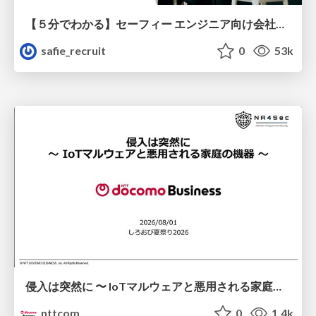
【５分でわかる】セーフィー エンジニア向け会社紹介
safie_recruit
0
53k
侵入は突然に 〜 IoTマルウェアと悪用される家庭の機器 ～ / When Intrusion Strikes: IoT Malware and the Abuse of Home Devices
nttcom
0
1.4k