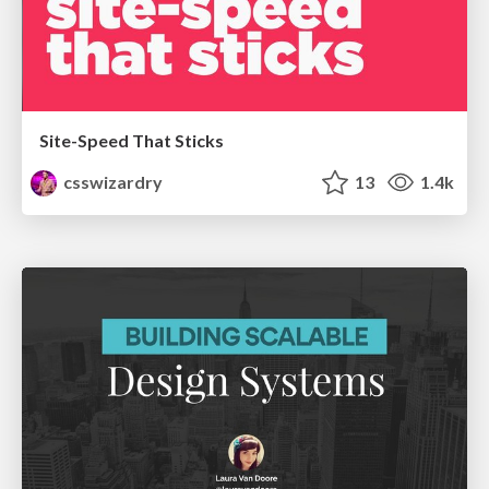
Site-Speed That Sticks
csswizardry
13
1.4k