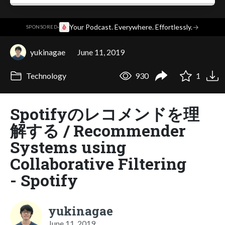
·
Your Podcast. Everywhere. Effortlessly.
→
SPONSORED
yukinagae
June 11, 2019
Technology
930
1
Spotifyのレコメンドを理
解する / Recommender
Systems using
Collaborative Filtering
- Spotify
yukinagae
June 11, 2019