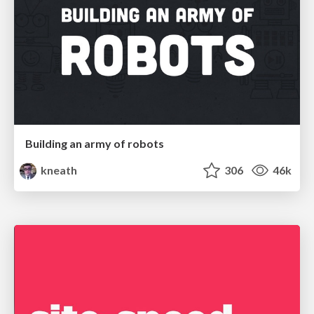
Building an army of robots
kneath
306
46k