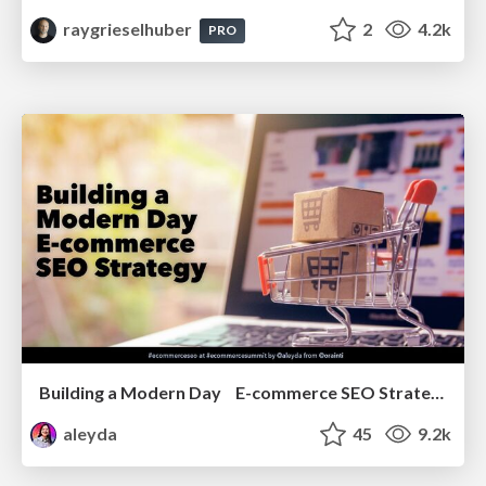
raygrieselhuber
2
4.2k
PRO
Building a Modern Day E-commerce SEO Strategy
aleyda
45
9.2k