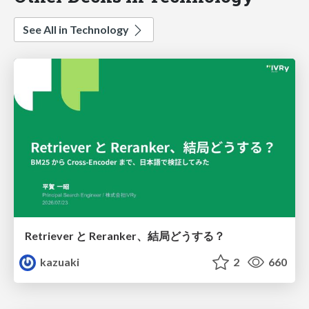
See All in Technology
Retriever と Reranker、結局どうする？
kazuaki
2
660