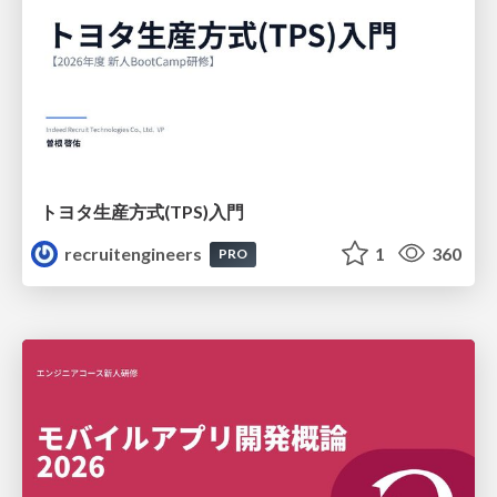
トヨタ⽣産⽅式(TPS)⼊⾨
recruitengineers
1
360
PRO