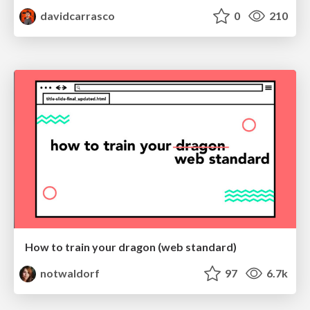
davidcarrasco
0
210
How to train your dragon (web standard)
notwaldorf
97
6.7k