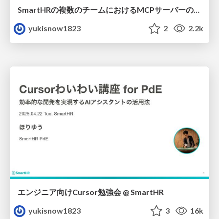
SmartHRの複数のチームにおけるMCPサーバーの活用事例と課題
yukisnow1823
2
2.2k
エンジニア向けCursor勉強会 @ SmartHR
yukisnow1823
3
16k