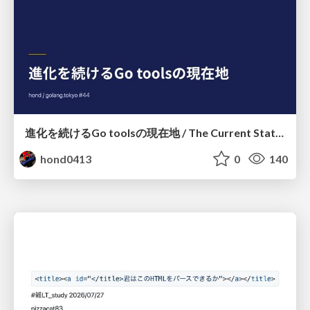
進化を続けるGo toolsの現在地 / The Current State of Ever-Evolving Go Tools
hond0413
0
140