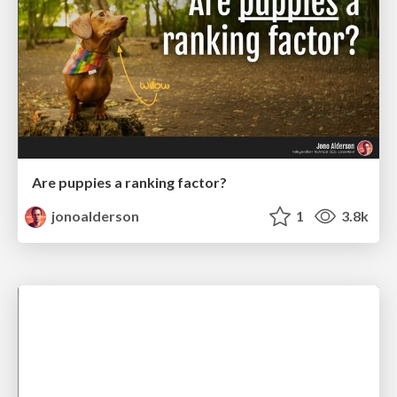
Are puppies a ranking factor?
jonoalderson
1
3.8k