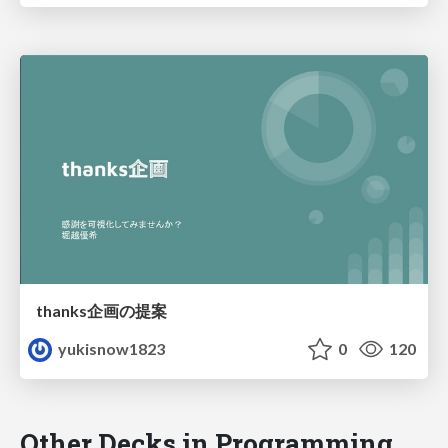
thanks企画の提案
yukisnow1823
0
120
Other Decks in Programming