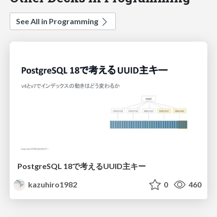
See All in Programming
PostgreSQL 18で考えるUUID主キー
kazuhiro1982
0
460