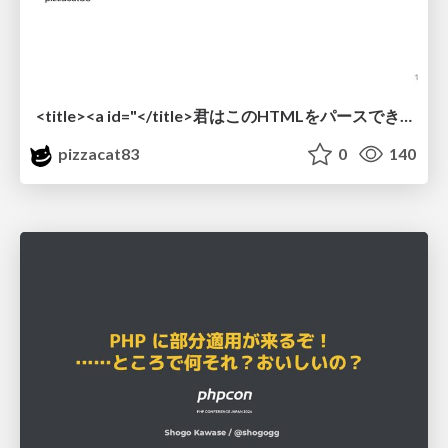
<title><a id="</title>君はこのHTMLをパースできるか"></a></title> #雑LT_study
pizzacat83
0
140