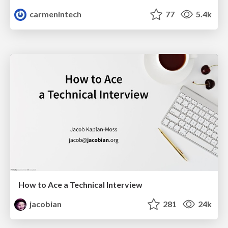
carmenintech
77
5.4k
How to Ace a Technical Interview
jacobian
281
24k