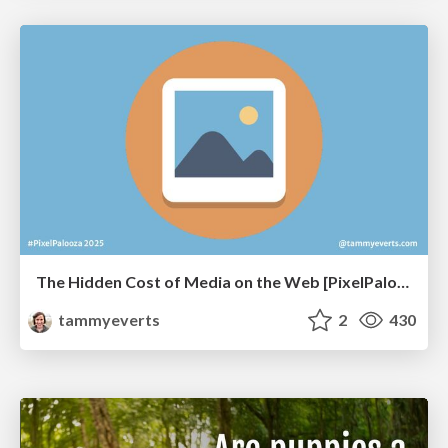
The Hidden Cost of Media on the Web [PixelPalooza 2025]
tammyeverts
2
430