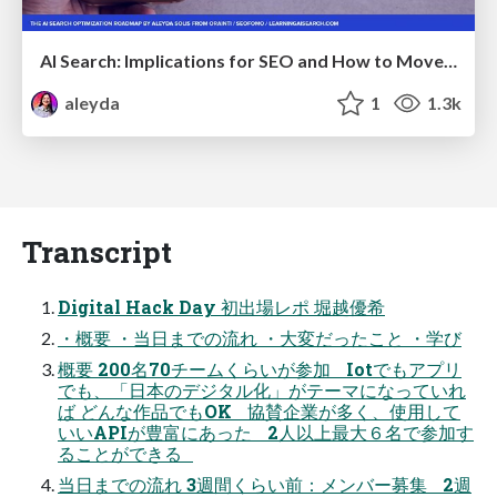
AI Search: Implications for SEO and How to Move Forward - #ShenzhenSEOConference
aleyda
1
1.3k
Transcript
Digital Hack Day 初出場レポ 堀越優希
・概要 ・当日までの流れ ・大変だったこと ・学び
概要 200名70チームくらいが参加 Iotでもアプリ
でも、「日本のデジタル化」がテーマになっていれ
ば どんな作品でもOK 協賛企業が多く、使用して
いいAPIが豊富にあった 2人以上最大６名で参加す
ることができる
当日までの流れ 3週間くらい前：メンバー募集 2週