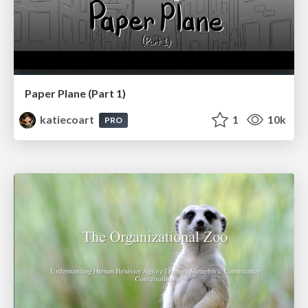
Paper Plane (Part 1)
katiecoart
1
10k
PRO