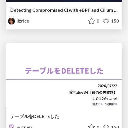
Detecting Compromised CI with eBPF and Cilium Tetragon
lizrice
0
150
テーブルをDELETEした
yuzneri
0
130