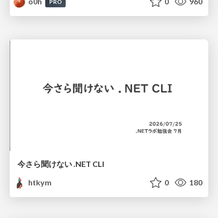
o0h
0
960
PRO
今さら聞けない .NET CLI
htkym
0
180