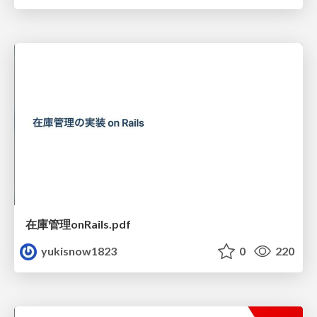
在庫管理onRails.pdf
yukisnow1823
0
220