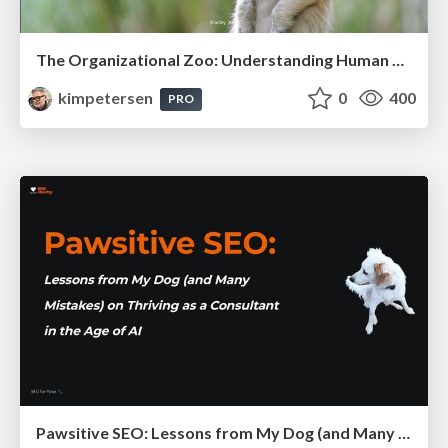
The Organizational Zoo: Understanding Human Behavior Agility Through Metaphoric Constructive Conversations (based on the works of Arthur Shelley, Ph.D)
kimpetersen
0
400
PRO
Pawsitive SEO: Lessons from My Dog (and Many Mistakes) on Thriving as a Consultant in the Age of AI