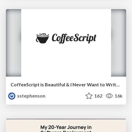
CoffeeScript is Beautiful & I Never Want to Write Plain JavaScript Again
sstephenson
162
16k