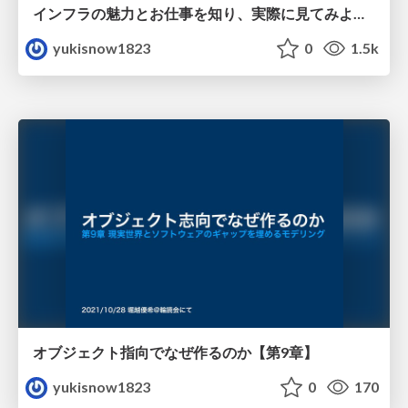
インフラの魅力とお仕事を知り、実際に見てみよう講座 堀越優希・大嶋勇樹
yukisnow1823
0
1.5k
オブジェクト指向でなぜ作るのか【第9章】
yukisnow1823
0
170