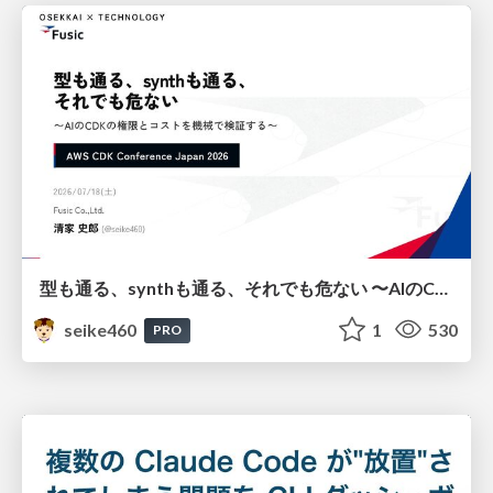
型も通る、synthも通る、それでも危ない 〜AIのCDKの権限とコストを機械で検証する〜 / It Passes Type Checks, It Passes Synth Checks, but It’s Still Risky — Automatically Verifying Permissions and Costs in AI’s CDK —
seike460
1
530
PRO