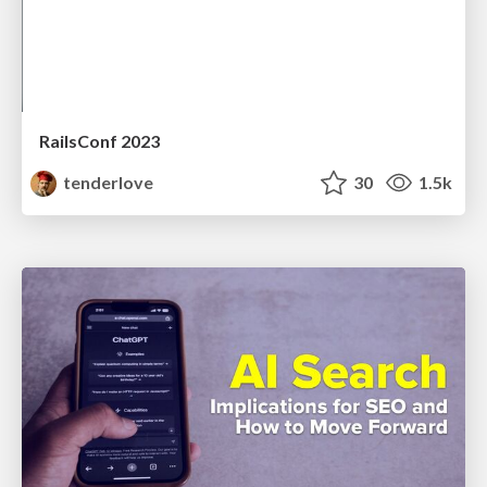
RailsConf 2023
tenderlove
30
1.5k