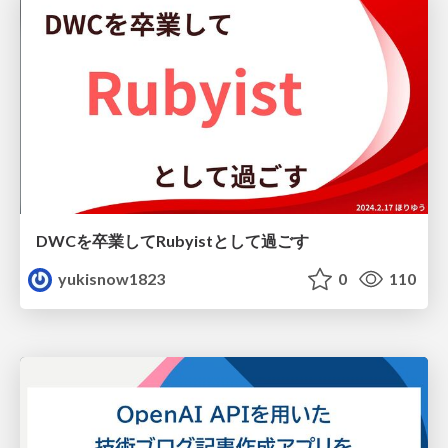
DWCを卒業してRubyistとして過ごす
yukisnow1823
0
110