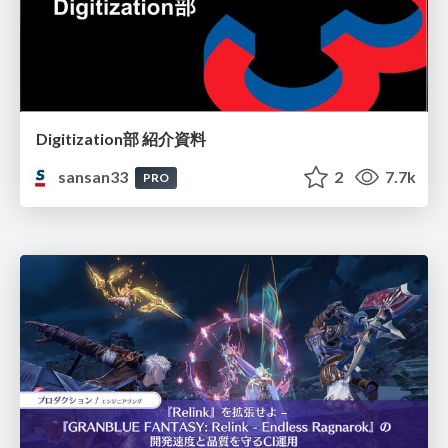
Digitization部 紹介資料
sansan33
2
7.7k
PRO