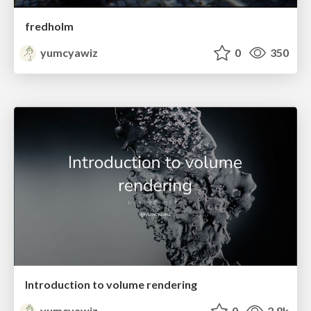
fredholm
yumcyawiz
0
350
Introduction to volume rendering
yumcyawiz
0
2.8k