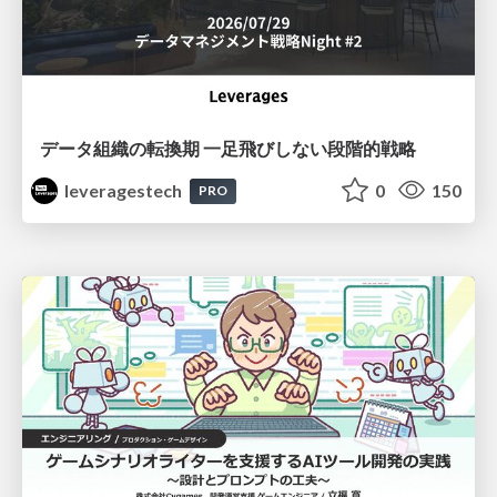
データ組織の転換期 一足飛びしない段階的戦略
leveragestech
0
150
PRO