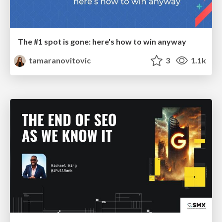
The #1 spot is gone: here's how to win anyway
tamaranovitovic
3
1.1k