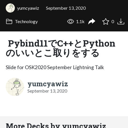
yumcyawiz
September 13, 2020
Technology
1.1k
0
Pybind11でC++とPython
のいいとこ取りをする
Slide for OSK2020 September Lightning Talk
yumcyawiz
September 13, 2020
More Decks by yumcyawiz