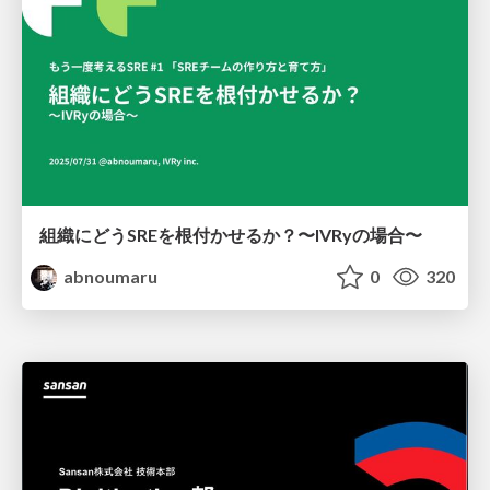
組織にどうSREを根付かせるか？〜IVRyの場合〜
abnoumaru
0
320