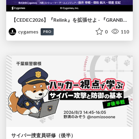
【CEDEC2026】『Relink』を拡張せよ - 『GRANBLUE FANTASY: Relink - Endless Ragnarok』の開発速度と品質を守るCI運用
cygames
0
110
PRO
サイバー捜査員研修（後半）