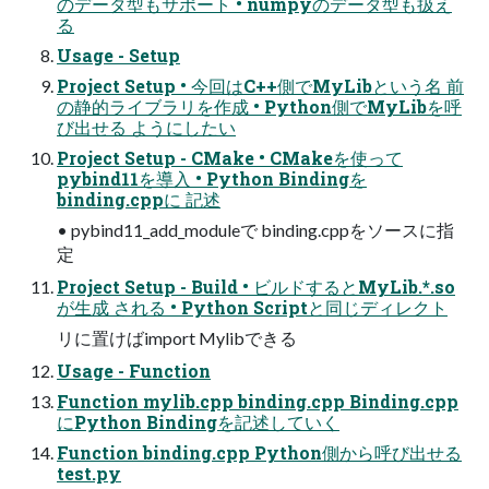
のデータ型もサポート • numpyのデータ型も扱え
る
Usage - Setup
Project Setup • 今回はC++側でMyLibという名 前
の静的ライブラリを作成 • Python側でMyLibを呼
び出せる ようにしたい
Project Setup - CMake • CMakeを使って
pybind11を導入 • Python Bindingを
binding.cppに 記述
• pybind11_add_moduleで binding.cppをソースに指
定
Project Setup - Build • ビルドするとMyLib.*.so
が生成 される • Python Scriptと同じディレクト
リに置けばimport Mylibできる
Usage - Function
Function mylib.cpp binding.cpp Binding.cpp
にPython Bindingを記述していく
Function binding.cpp Python側から呼び出せる
test.py