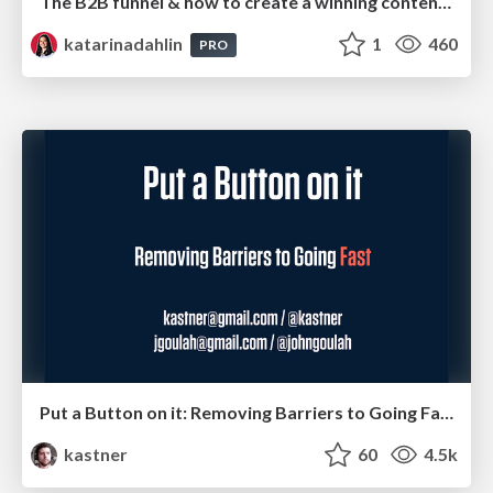
The B2B funnel & how to create a winning content strategy
katarinadahlin
1
460
PRO
Put a Button on it: Removing Barriers to Going Fast.
kastner
60
4.5k