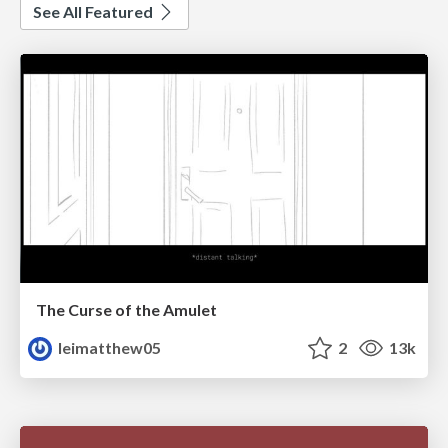
See All Featured
The Curse of the Amulet
leimatthew05
2
13k