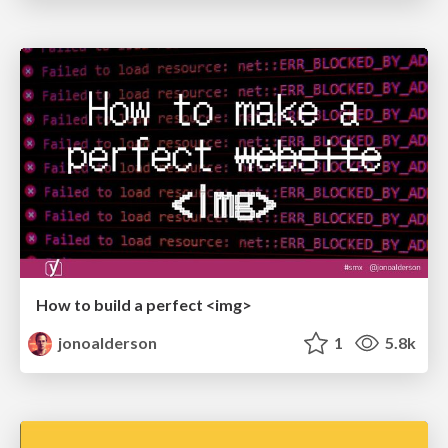
How to build a perfect <img>
jonoalderson
1
5.8k