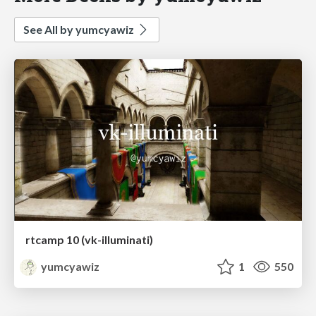
See All by yumcyawiz
rtcamp 10 (vk-illuminati)
yumcyawiz
1
550