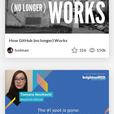
How GitHub (no longer) Works
holman
316
150k