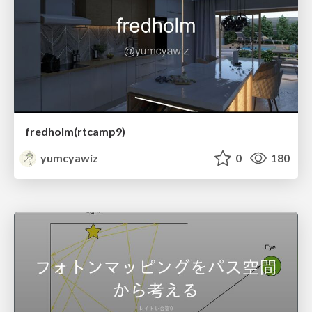
fredholm(rtcamp9)
yumcyawiz
0
180