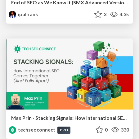
End of SEO as We Know It (SMX Advanced Version)
ipullrank
3
4.3k
Max Prin - Stacking Signals: How International SEO Comes Together (And Falls Apart)
techseoconnect
0
330
PRO