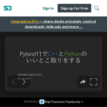
Sign in
Sign up for free
Upgrade to Pro
— share decks privately, control
downloads, hide ads and more …
·
Ship Features Fearlessly
→
SPONSORED