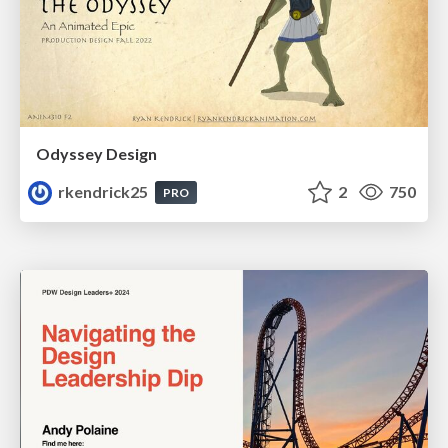
Odyssey Design
rkendrick25
2
750
PRO